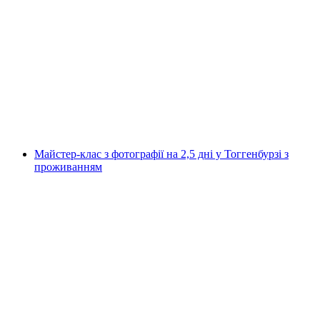
Лижний похід у Вільдау-Тоггенбург
на людину
від CHF 55
Майстер-клас з фотографії на 2,5 дні у Тоггенбурзі з
проживанням