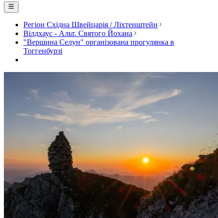
Регіон Східна Швейцарія / Ліхтенштейн
Вілдхаус - Альт. Святого Йохана
"Вершина Селун" організована прогулянка в
Тоггенбурзі