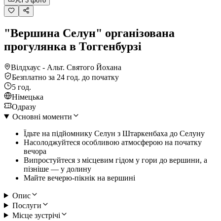
Усі 3 фото
"Вершина Селун" організована
прогулянка в Тоггенбурзі
Вілдхаус - Альт. Святого Йохана
Безплатно за 24 год. до початку
5 год.
Німецька
Одразу
Основні моменти
Їдьте на підйомнику Селун з Штаркенбаха до Селуну
Насолоджуйтеся особливою атмосферою на початку
вечора
Випростуйтеся з місцевим гідом у гори до вершини, а
пізніше — у долину
Майте вечерю-пікнік на вершині
Опис
Послуги
Місце зустрічі