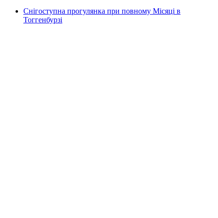
Снігоступна прогулянка при повному Місяці в
Тоггенбурзі