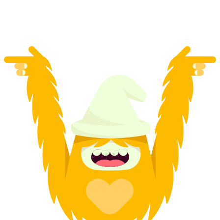
на людину
від CHF 45