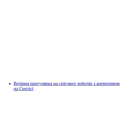
Снігоступна прогулянка при повному
Місяці в Тоггенбурзі
на людину
від CHF 45
Вечірня прогулянка на снігових чоботях з аперитивом
на Сентісі