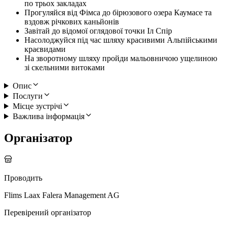
по трьох закладах
Прогуляйся від Фімса до бірюзового озера Каумасе та
вздовж річкових каньйонів
Завітай до відомої оглядової точки Іл Спір
Насолоджуйся під час шляху красивими Альпійськими
краєвидами
На зворотному шляху пройди мальовничою ущелиною
зі скельними витоками
Опис
Послуги
Місце зустрічі
Важлива інформація
Організатор
Проводить
Flims Laax Falera Management AG
Перевірений організатор