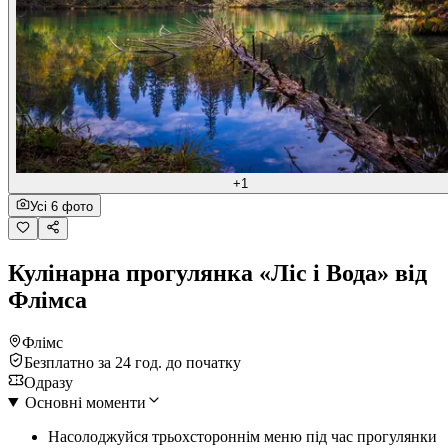
+1
Усі 6 фото
Кулінарна прогулянка «Ліс і Вода» від
Флімса
Флімс
Безплатно за 24 год. до початку
Одразу
Основні моменти
Насолоджуйся трьохстороннім меню під час прогулянки