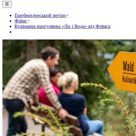
Ґраубюнденський регіон
Флімс
Кулінарна прогулянка «Ліс і Вода» від Флімса