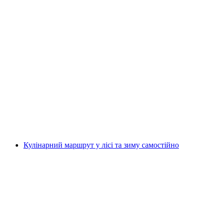
Перехід за допомогою стенда для
початківців
на людину
від CHF 150
Кулінарний маршрут у лісі та зиму самостійно