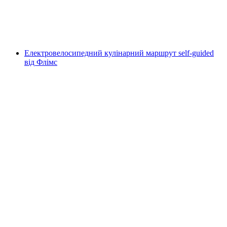
на людину
від CHF 75
Електровелосипедний кулінарний маршрут self-guided
від Флімс