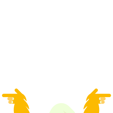
Електровелосипедний кулінарний маршрут
self-guided від Флімс
на людину
від CHF 80