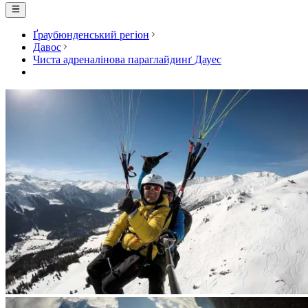
Ґраубюнденський регіон
Давос
Чиста адреналінова параглайдинґ Дауес