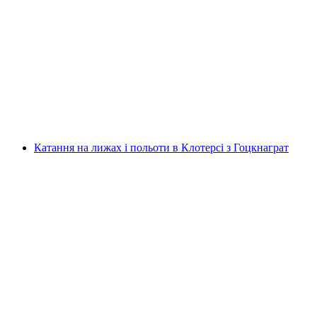
Катання на лижах і польоти в Давосі з
Яківсгорна
на людину
від CHF 190
Катання на лижах і польоти в Клотерсі з Гоцкнаграт