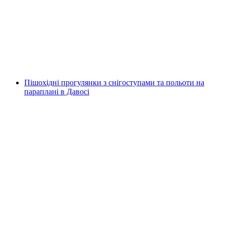
Похід і політ у Клостерсі
на людину
від CHF 470
Пішохідні прогулянки з снігоступами та польоти на
параплані в Давосі