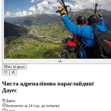
+5
Усі 10 фото
Чиста адреналінова параглайдинґ
Дауес
Давос
Безплатно за 24 год. до початку
2 год.