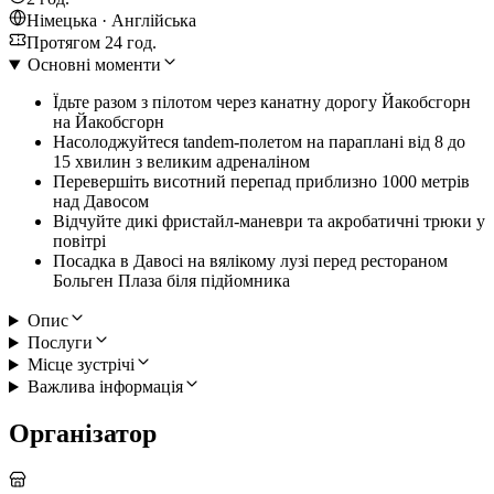
Німецька · Англійська
Протягом 24 год.
Основні моменти
Їдьте разом з пілотом через канатну дорогу Йакобсгорн
на Йакобсгорн
Насолоджуйтеся tandem-полетом на параплані від 8 до
15 хвилин з великим адреналіном
Перевершіть висотний перепад приблизно 1000 метрів
над Давосом
Відчуйте дикі фристайл-маневри та акробатичні трюки у
повітрі
Посадка в Давосі на вялікому лузі перед рестораном
Больген Плаза біля підйомника
Опис
Послуги
Місце зустрічі
Важлива інформація
Організатор