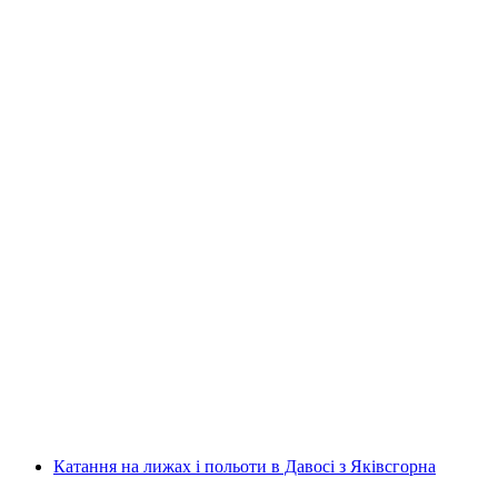
Пішохідні прогулянки з снігоступами та
польоти на параплані в Давосі
на людину
від CHF 490
Катання на лижах і польоти в Давосі з Яківсгорна