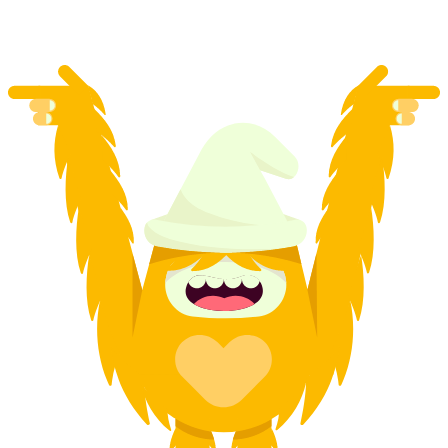
на людину
від CHF 300