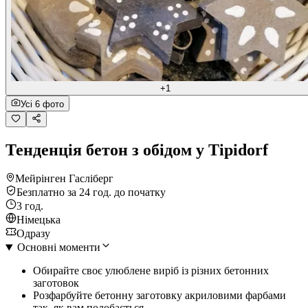
+1
Усі 6 фото
Тенденція бетон з обідом у Tipidorf
Мейрінген Гасліберг
Безплатно за 24 год. до початку
3 год.
Німецька
Одразу
Основні моменти
Обирайте своє улюблене виріб із різних бетонних
заготовок
Розфарбуйте бетонну заготовку акриловими фарбами
так, як вам подобається