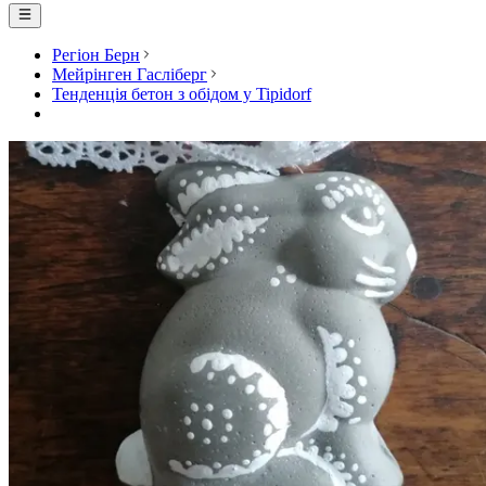
Регіон Берн
Мейрінген Гасліберг
Тенденція бетон з обідом у Tipidorf