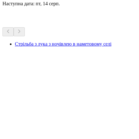
Наступна дата: пт, 14 серп.
Більше активностей
Стрільба з лука з ночівлею в наметовому селі