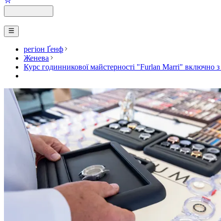
регіон Ґенф
Женева
Курс годинникової майстерності "Furlan Marri" включно