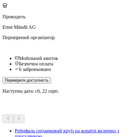
Проводить
Ernst Mändli AG
Перевірений організатор
Мобільний квиток
Безпечна оплата
6 заброньовано
Перевірити доступність
Наступна дата: сб, 22 серп.
Більше активностей
Рейнфаль сніданковий круїз на кораблі включно з
прогулянкою