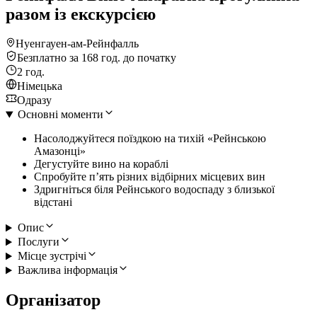
разом із екскурсією
Нуенгауен-ам-Рейнфалль
Безплатно за 168 год. до початку
2 год.
Німецька
Одразу
Основні моменти
Насолоджуйтеся поїздкою на тихій «Рейнською
Амазонці»
Дегустуйте вино на кораблі
Спробуйте п’ять різних відбірних місцевих вин
Здригніться біля Рейнського водоспаду з близької
відстані
Опис
Послуги
Місце зустрічі
Важлива інформація
Організатор