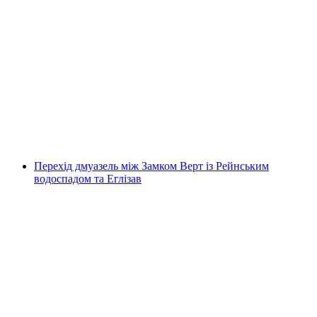
Рейнфаль сніданковий круїз на кораблі
включно з прогулянкою
на людину
від CHF 63.50
Перехід дмуазель між Замком Верт із Рейнським
водоспадом та Еглізав