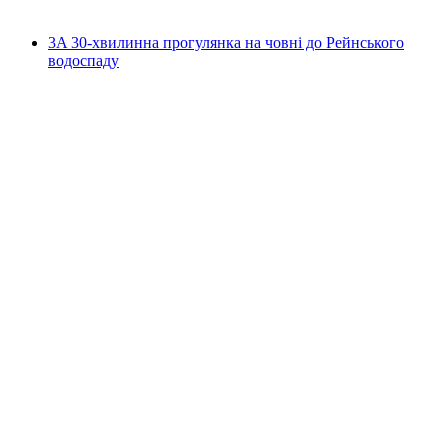
від CHF 35
3A 30-хвилинна прогулянка на човні до Рейнського
водоспаду