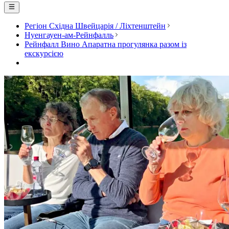
Регіон Східна Швейцарія / Ліхтенштейн
Нуенгауен-ам-Рейнфалль
Рейнфалл Вино Апаратна прогулянка разом із
екскурсією