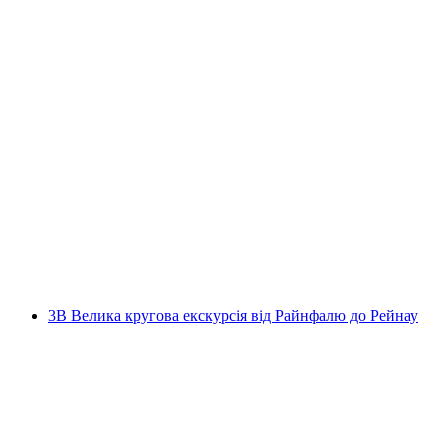
3A 30-хвилинна прогулянка на човні до
Рейнського водоспаду
на людину
від CHF 10
3B Велика кругова екскурсія від Райнфалю до Рейнау