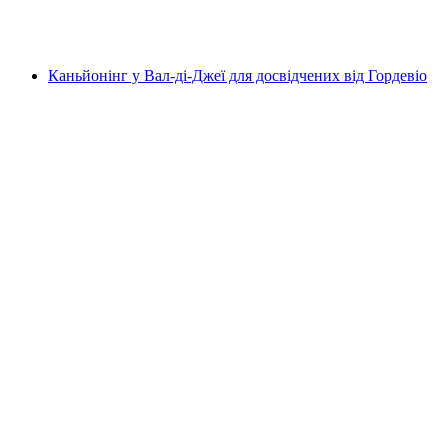
на людину
від CHF 159
Каньйонінг у Вал-ді-Джеї для досвідчених від Гордевіо