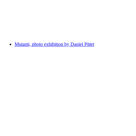
Locarno Film Festival
Вільний доступ
Mutanti, photo exhibition by Daniel Pittet