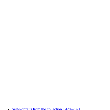
Fra Roberto tra le mura
Вільний доступ
Self-Portraits from the collection 1928–2021