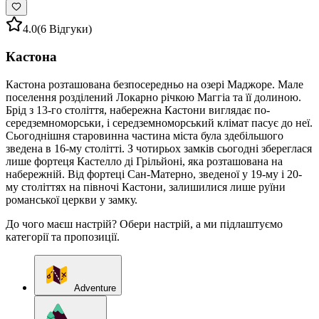
4.0
(6 Відгуки)
Кастона
Кастона розташована безпосередньо на озері Маджоре. Мале
поселення розділений Локарно річкою Маггіа та її долиною.
Брід з 13-го століття, набережна Кастони виглядає по-
середземноморськи, і середземноморський клімат пасує до неї.
Сьогоднішня старовинна частина міста була здебільшого
зведена в 16-му столітті. З чотирьох замків сьогодні збереглася
лише фортеця Кастелло ді Грільйоні, яка розташована на
набережній. Від фортеці Сан-Матерно, зведеної у 19-му і 20-
му століттях на півночі Кастони, залишилися лише руїни
романської церкви у замку.
До чого маєш настрій? Обери настрій, а ми підлаштуємо
категорії та пропозиції.
Adventure