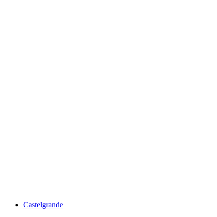
Castello di Montebello
Castelgrande