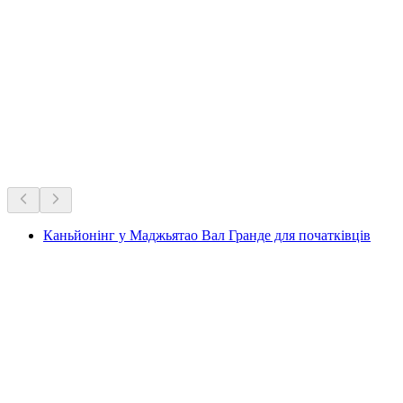
Незмінні улюбленці Швейцарії.
Рекомендовано на основі багаторічної популярності
Каньйонінг у Маджьятао Вал Гранде для початківців