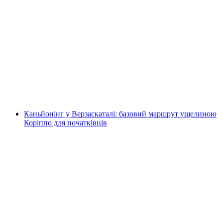
Каньйонінг у Маджьятао Вал Гранде для
початківців
на людину
від CHF 155
Каньйонінг у Верзаскаталі: базовий маршрут ущелиною
Коріппо для початківців