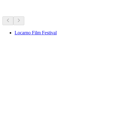
Рекомендовано на основі того, що відбувається зараз
Locarno Film Festival