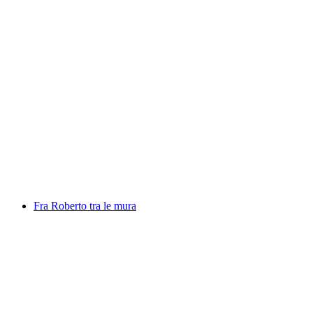
Mutanti, photo exhibition by Daniel Pittet
Вільний доступ
Fra Roberto tra le mura