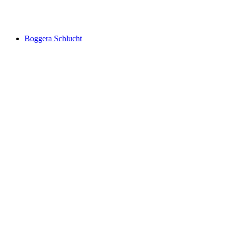
Іргна-клютч
Boggera Schlucht