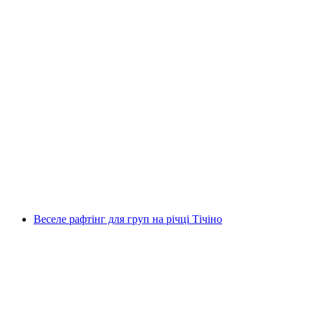
Каньйонінг у Вал-ді-Джеї для досвідчених
від Гордевіо
на людину
від CHF 199
Веселе рафтінг для груп на річці Тічіно