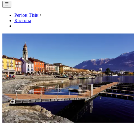
Регіон Тізін
Кастона