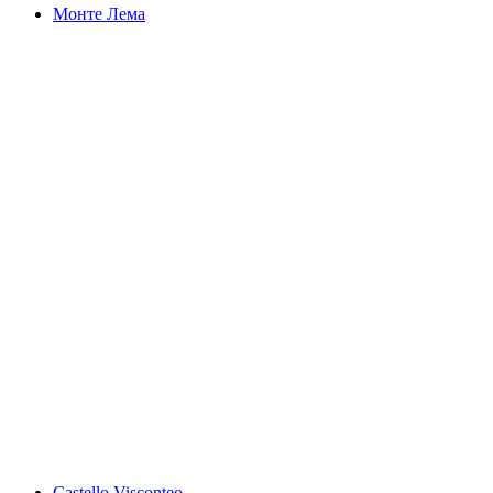
Монте Лема
Монте Лема
Castello Visconteo