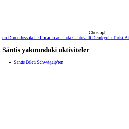
Christoph
on Domodossola ile Locarno arasında Centovalli Demiryolu Turist Bil
Säntis yakınındaki aktiviteler
Säntis Bileti Schwägalp'ten