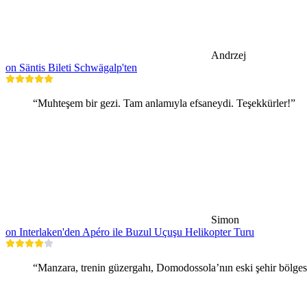
Andrzej
on Säntis Bileti Schwägalp'ten
“Muhteşem bir gezi. Tam anlamıyla efsaneydi. Teşekkürler!”
Simon
on Interlaken'den Apéro ile Buzul Uçuşu Helikopter Turu
“Manzara, trenin güzergahı, Domodossola’nın eski şehir bölgesi, 