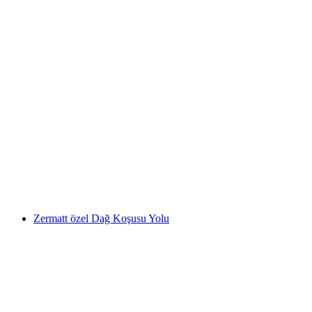
Bilet Gondola Fırtına Melchsee Stöckalp'tan
başlar
kişi başı
başlayan TRY 1530
Zermatt özel Dağ Koşusu Yolu