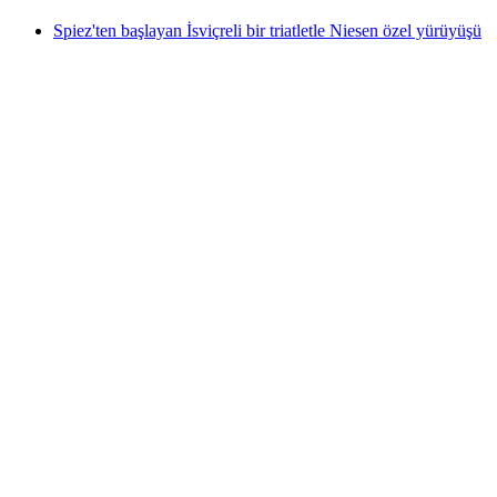
Spiez'ten başlayan İsviçreli bir triatletle Niesen özel yürüyüşü