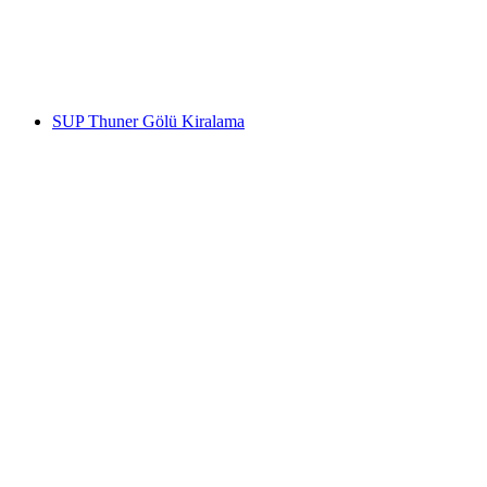
kişi başı
başlayan TRY 920
SUP Thuner Gölü Kiralama