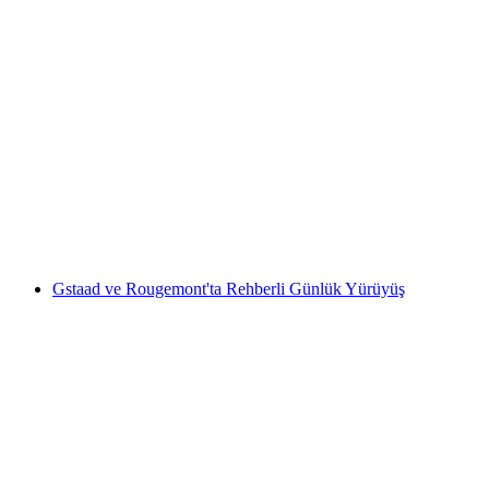
Spiez'ten başlayan İsviçreli bir triatletle Niesen
özel yürüyüşü
kişi başı
başlayan TRY 17750
Gstaad ve Rougemont'ta Rehberli Günlük Yürüyüş