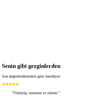
Kandersteg’de İsviçreli Triatlet ile Özel Yürüyüş
kişi başı
başlayan TRY 10400
Senin gibi gezginlerden
Son değerlendirmelere göre öneriliyor
“Yürüyüş, manzara ve yüzme.”