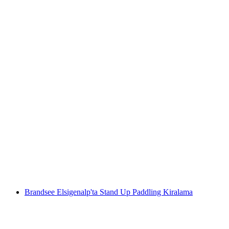
Oeschinensee Teleferik Bileti Kandersteg'ten
(Rezervasyon dahil değil)
kişi başı
başlayan TRY 1610
Brandsee Elsigenalp'ta Stand Up Paddling Kiralama