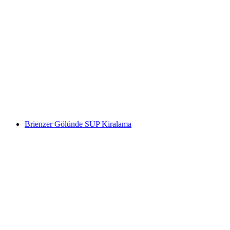
SUP Thuner Gölü Kiralama
kişi başı
başlayan TRY 2450
Brienzer Gölünde SUP Kiralama