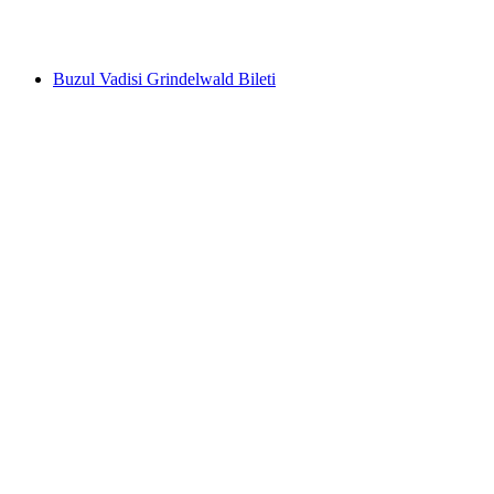
kişi başı
başlayan TRY 21360
Buzul Vadisi Grindelwald Bileti