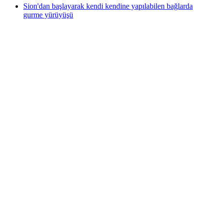
Sion'dan başlayarak kendi kendine yapılabilen bağlarda
gurme yürüyüşü