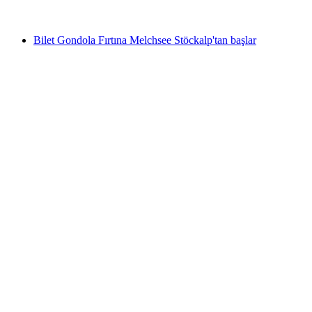
başlayan TRY 10960
Bilet Gondola Fırtına Melchsee Stöckalp'tan başlar