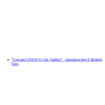
Sakella veya kano kiralama Vierwaldstättersee,
Brunnen
kişi başı
başlayan TRY 4040
"Griesalp UNESCO-Alp Vadileri" - Interlaken'den E-Bisiklet
Turu