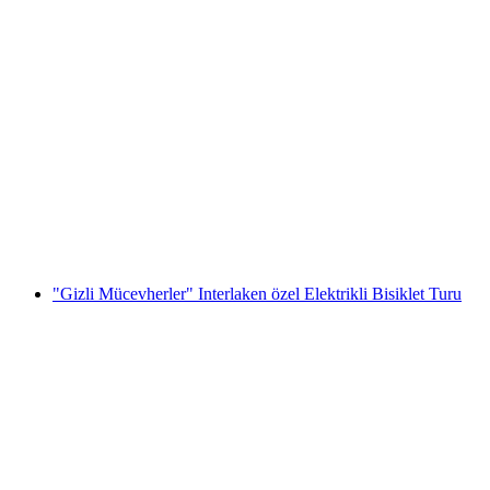
Därligen'de Surfski Deneme Kursu
kişi başı
başlayan TRY 3980
"Gizli Mücevherler" Interlaken özel Elektrikli Bisiklet Turu