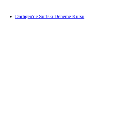
başlayan TRY 20800
Därligen'de Surfski Deneme Kursu