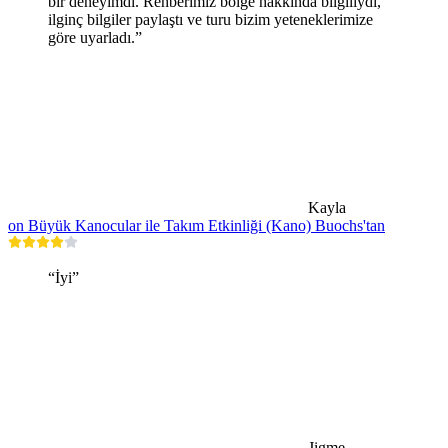
bir deneyimdi. Rehberimiz bölge hakkında bilgiliydi,
ilginç bilgiler paylaştı ve turu bizim yeteneklerimize
göre uyarladı.”
Kayla
on Büyük Kanocular ile Takım Etkinliği (Kano) Buochs'tan
“İyi”
Jigme