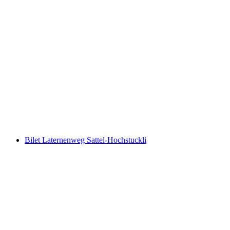
Buzul Vadisi Grindelwald Bileti
kişi başı
başlayan TRY 1290
Bilet Laternenweg Sattel-Hochstuckli