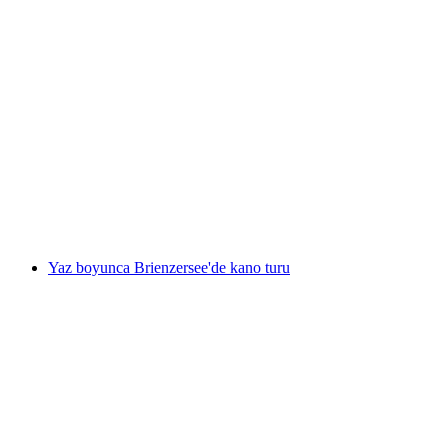
Sion'dan başlayarak kendi kendine yapılabilen
bağlarda gurme yürüyüşü
kişi başı
başlayan TRY 4840
Yaz boyunca Brienzersee'de kano turu