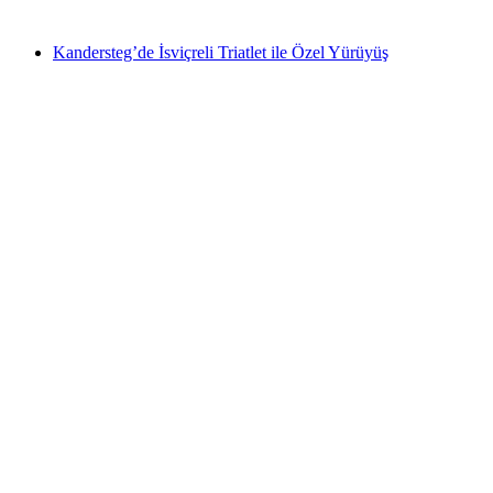
başlayan TRY 1610
Kandersteg’de İsviçreli Triatlet ile Özel Yürüyüş