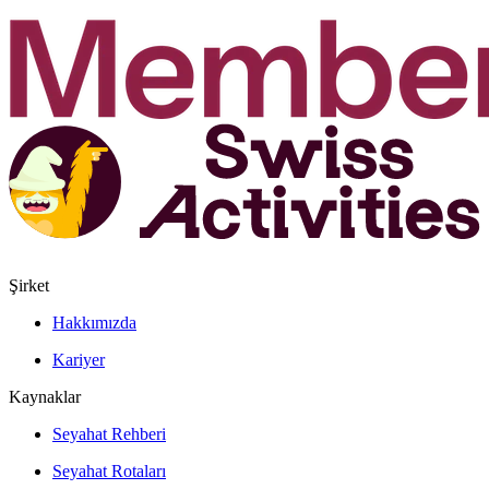
Şirket
Hakkımızda
Kariyer
Kaynaklar
Seyahat Rehberi
Seyahat Rotaları