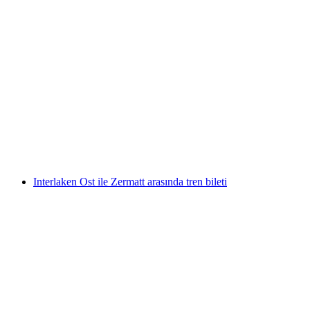
Mont Soleil Bileti Saint-Imier'den
kişi başı
başlayan TRY 290
Interlaken Ost ile Zermatt arasında tren bileti