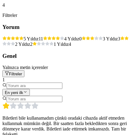
4
Filtreler
Yorum
5 Yıldız
11
4 Yıldız
0
3 Yıldız
3
2 Yıldız
2
1 Yıldız
4
Genel
Yalnızca metin içerenler
Filtreler
1
En yeni ilk
Biletleri bile kullanamadım çünkü oradaki cihazda aktif etmeden
kullanmak mümkün değil. Bir saatten fazla bekledikten sonra geri
dönmeye karar verdik. Biletleri iade ettirmek imkansızdı. Tam bir
felaketti.