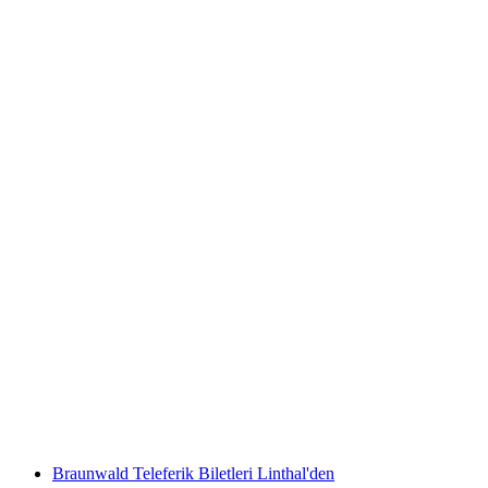
Zürich Gölü Günlük Kartı Gemiyle
kişi başı
başlayan TRY 2210
Braunwald Teleferik Biletleri Linthal'den