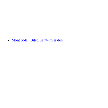
Braunwald Teleferik Biletleri Linthal'den
kişi başı
başlayan TRY 940
Mont Soleil Bileti Saint-Imier'den