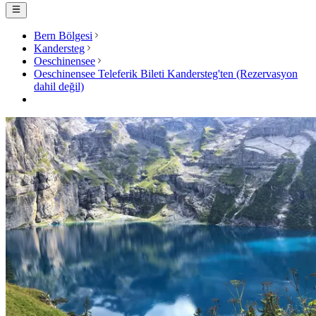
Bern Bölgesi
Kandersteg
Oeschinensee
Oeschinensee Teleferik Bileti Kandersteg'ten (Rezervasyon
dahil değil)