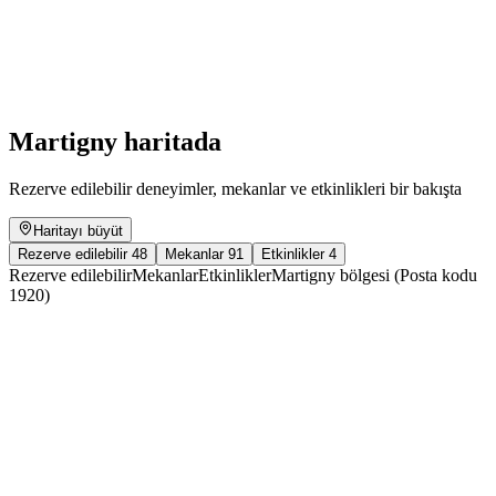
Place Centrale : Urban Training [EN]
Serbest Giriş
Martigny haritada
Rezerve edilebilir deneyimler, mekanlar ve etkinlikleri bir bakışta
Haritayı büyüt
Rezerve edilebilir
48
Mekanlar
91
Etkinlikler
4
Rezerve edilebilir
Mekanlar
Etkinlikler
Martigny bölgesi (Posta kodu
1920)