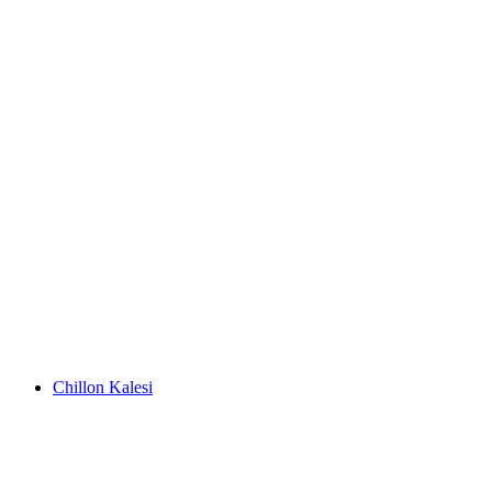
Les Bains d'Ovronnaz
Chillon Kalesi