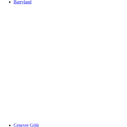
Barryland
Barryland
Cenevre Gölü