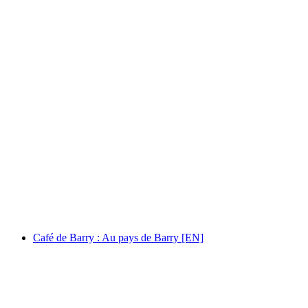
Au Tambourin : Les concerts live de la Rue
Marc Morand [EN]
Serbest Giriş
Café de Barry : Au pays de Barry [EN]