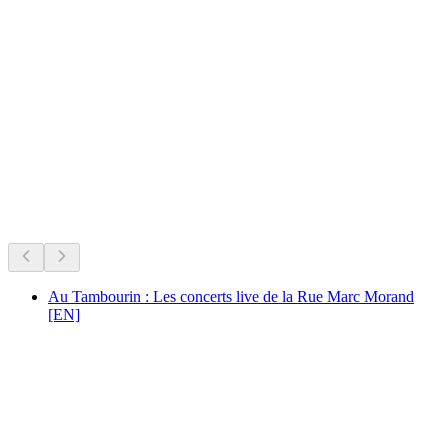
Valère
Şu anda neler var
Şu anki programa göre öneriliyor
Au Tambourin : Les concerts live de la Rue Marc Morand
[EN]