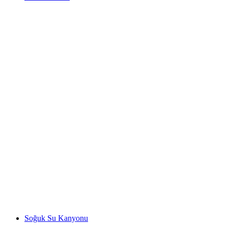
Cenevre Gölü
Soğuk Su Kanyonu