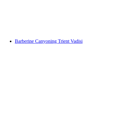
kişi başı
başlayan TRY 3980
Barberine Canyoning Trient Vadisi