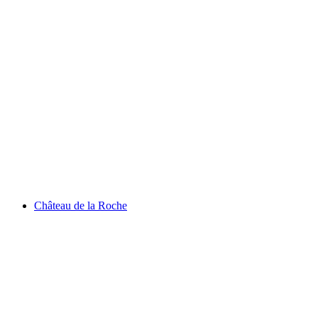
Lac de Champex
Château de la Roche