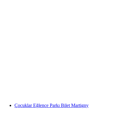
Barberine Canyoning Trient Vadisi
kişi başı
başlayan TRY 8560
Çocuklar Eğlence Parkı Bilet Martigny