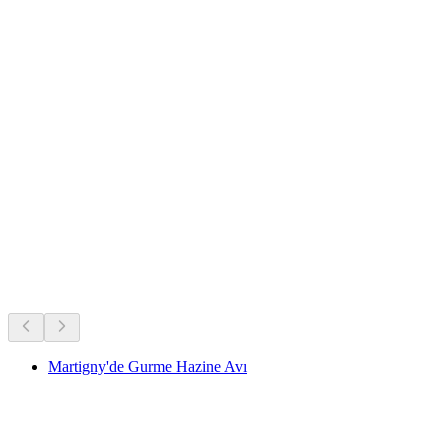
İsviçre'nin tüm zamanların favorileri.
Uzun süredir devam eden popülerliğe göre öneriliyor
Martigny'de Gurme Hazine Avı