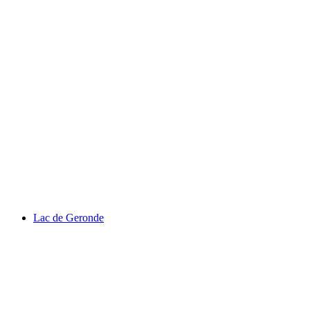
Chaplin’in Dünyası
Lac de Geronde