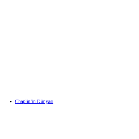
Swiss Vapeur Parc
Chaplin’in Dünyası