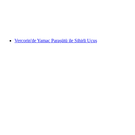
kişi başı
başlayan TRY 0
Vercorin'de Yamaç Paraşütü ile Sihirli Uçuş