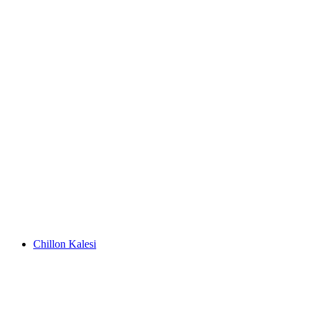
Les Bains d'Ovronnaz
Chillon Kalesi