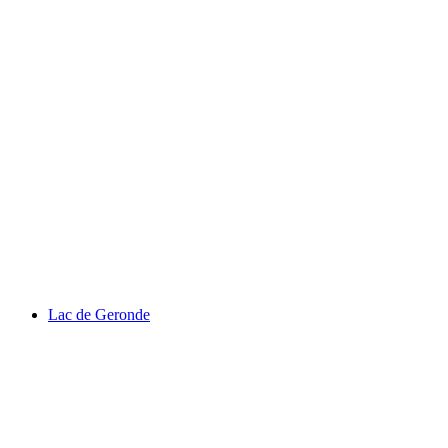
Chaplin’in Dünyası
Lac de Geronde