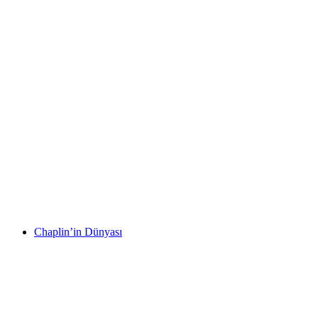
Swiss Vapeur Parc
Chaplin’in Dünyası