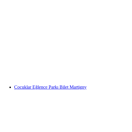
Barberine Canyoning Trient Vadisi
kişi başı
başlayan TRY 8570
Çocuklar Eğlence Parkı Bilet Martigny