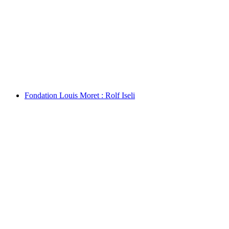
Place Centrale : Urban Training [EN]
Serbest Giriş
Fondation Louis Moret : Rolf Iseli