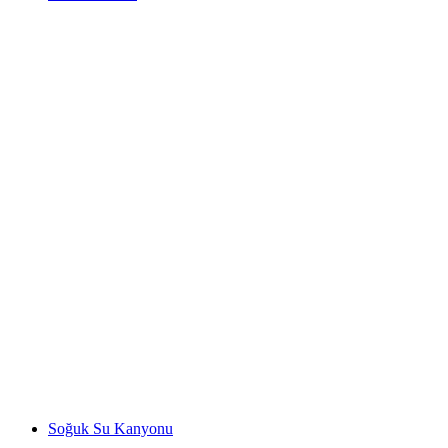
Cenevre Gölü
Soğuk Su Kanyonu