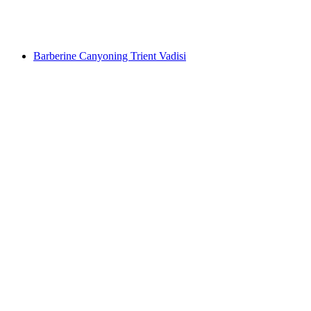
kişi başı
başlayan TRY 3980
Barberine Canyoning Trient Vadisi