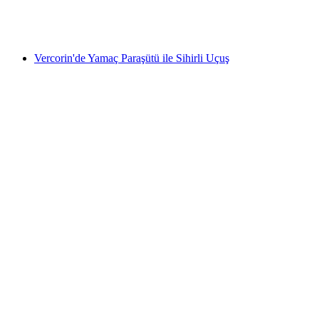
kişi başı
başlayan TRY 0
Vercorin'de Yamaç Paraşütü ile Sihirli Uçuş