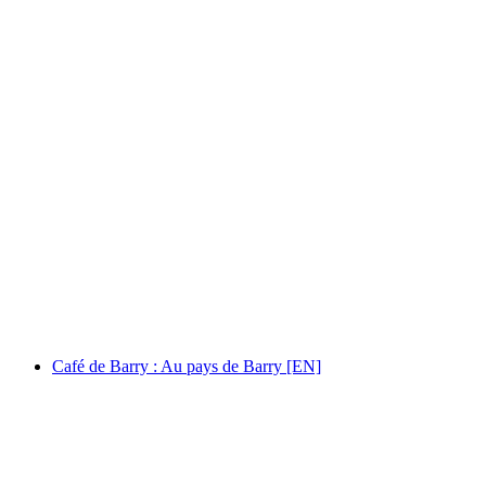
Musée des Sciences de la Terre : Laurence
Bender - Chemin de quoi ? [EN]
Serbest Giriş
Café de Barry : Au pays de Barry [EN]