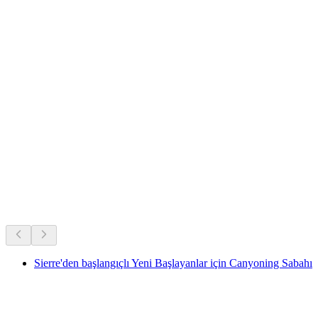
İsviçre'nin tüm zamanların favorileri.
Uzun süredir devam eden popülerliğe göre öneriliyor
Sierre'den başlangıçlı Yeni Başlayanlar için Canyoning Sabahı