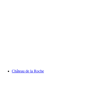
Lac de Champex
Château de la Roche