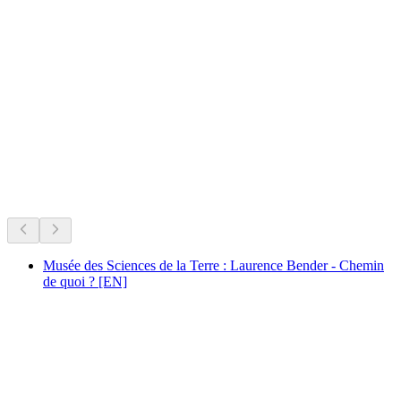
Valère
Şu anda neler var
Şu anki programa göre öneriliyor
Musée des Sciences de la Terre : Laurence Bender - Chemin
de quoi ? [EN]