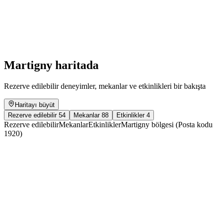
Fondation Louis Moret : Rolf Iseli
Serbest Giriş
Martigny haritada
Rezerve edilebilir deneyimler, mekanlar ve etkinlikleri bir bakışta
Haritayı büyüt
Rezerve edilebilir
54
Mekanlar
88
Etkinlikler
4
Rezerve edilebilir
Mekanlar
Etkinlikler
Martigny bölgesi (Posta kodu
1920)