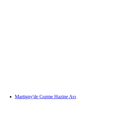
Montreux'de tandem yamaç paraşütü keyfi
kişi başı
başlayan TRY 11630
Martigny'de Gurme Hazine Avı