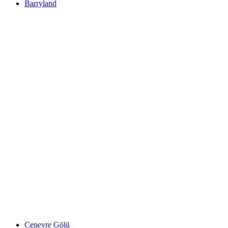
Barryland
Barryland
Cenevre Gölü