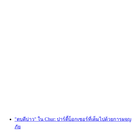
การดูสัตว์ป่า สเตนบอก, กวาง, เกมซี และอื่นๆ ใน
หุบเขาไวส์ทานน์
ต่อคน
ตั้งแต่ THB 2760
"ตบตีบ่าว" ใน Chur: ปาร์ตี้บ็อกเซอร์ที่เต็มไปด้วยการผจญ
ภัย