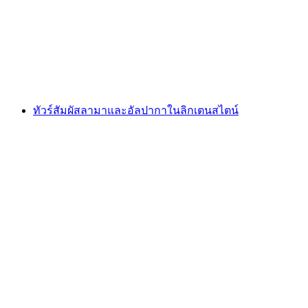
ต่อคน
ตั้งแต่ THB 595
ทัวร์สัมผัสลามาและอัลปากาในลิกเตนสไตน์