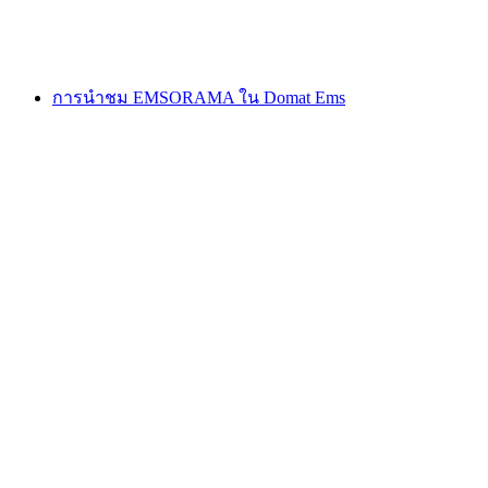
ต่อคน
ตั้งแต่ THB 5305
การนำชม EMSORAMA ใน Domat Ems