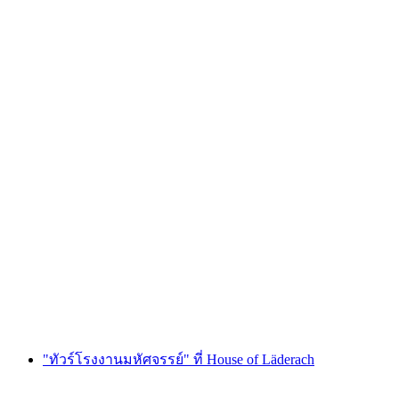
ดาโวส พารากลายด์ดิง แบบทัณฑ์
ต่อคน
ตั้งแต่ THB 8065
"ทัวร์โรงงานมหัศจรรย์" ที่ House of Läderach