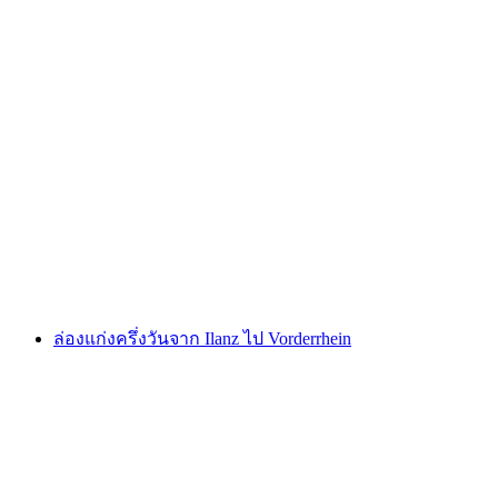
การนำชม EMSORAMA ใน Domat Ems
ต่อคน
ตั้งแต่ THB 0
ล่องแก่งครึ่งวันจาก Ilanz ไป Vorderrhein