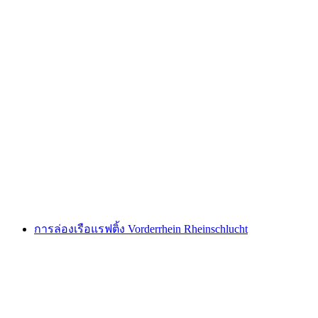
ทัวร์เดินป่าสำหรับฝึกสมาธิส่วนตัว ออกเดินทาง
จากฟลิมส์ ลาคซ์ หรือฟาเลอร่า
ต่อคน
ตั้งแต่ THB 21005
การล่องเรือแรฟติ้ง Vorderrhein Rheinschlucht