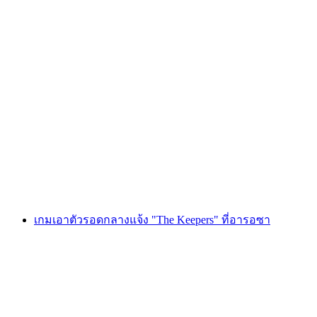
ทัวร์ไวน์ส่วนตัว วินเทจ บุนเดอร์เฮอร์ซchaft ทั้ง
วัน
ต่อคน
ตั้งแต่ THB 9125
เกมเอาตัวรอดกลางแจ้ง "The Keepers" ที่อารอซา