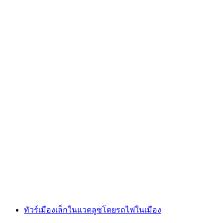
ทัวร์สัมผัสลามาและอัลปากาในลิกเตนสไตน์
ต่อคน
ตั้งแต่ THB 1910
ทัวร์เมืองเล็กในแวดลูซโดยรถไฟในเมือง