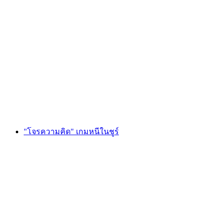
"ตบตีบ่าว" ใน Chur: ปาร์ตี้บ็อกเซอร์ที่เต็มไป
ด้วยการผจญภัย
ต่อคน
ตั้งแต่ THB 12685
"โจรความคิด" เกมหนีในชูร์