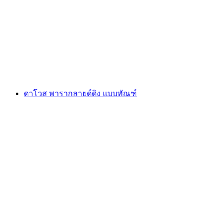
ทัวร์เมืองเล็กในแวดลูซโดยรถไฟในเมือง
ต่อคน
ตั้งแต่ THB 510
ดาโวส พารากลายด์ดิง แบบทัณฑ์