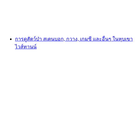
ต่อคน
ตั้งแต่ THB 5305
การดูสัตว์ป่า สเตนบอก, กวาง, เกมซี และอื่นๆ ในหุบเขา
ไวส์ทานน์