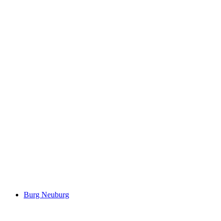
Grottenstein Castle Ruins
Burg Neuburg