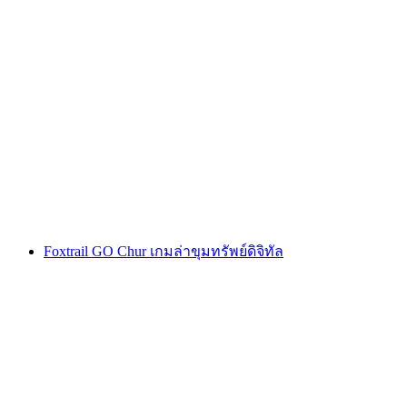
“E-MTB Genusstour” จาก Chur รวม 3-คอร์ส
เมนู
ต่อคน
ตั้งแต่ THB 2465
Foxtrail GO Chur เกมล่าขุมทรัพย์ดิจิทัล