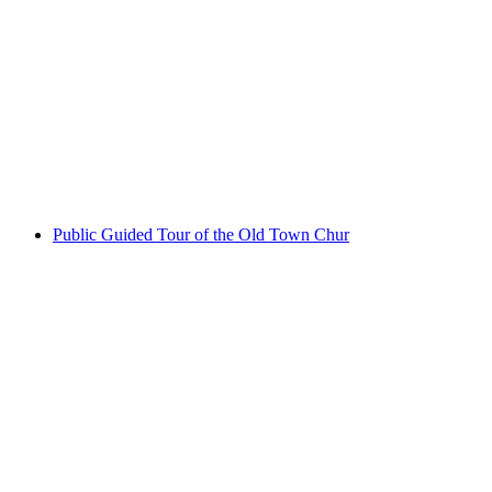
Apples, pears and other vegetables
เข้าชมได้ฟรี
Public Guided Tour of the Old Town Chur