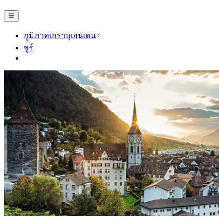
ภูมิภาคเกราบุเอนเดน
ชูร์