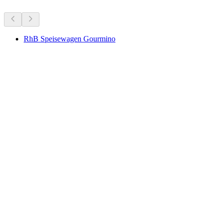
RhB Speisewagen Gourmino
RhB Speisewagen Gourmino