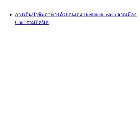
ตั้งแต่ THB 810
การเดินป่าชิมอาหารด้วยตนเอง Dreibündenstein จากเมือง
Chur รวมปิคนิค