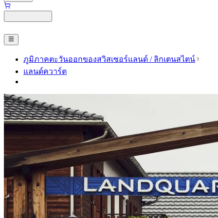
ภูมิภาคตะวันออกของสวิสเซอร์แลนด์ / ลิกเตนสไตน์
แลนด์ควาร์ต