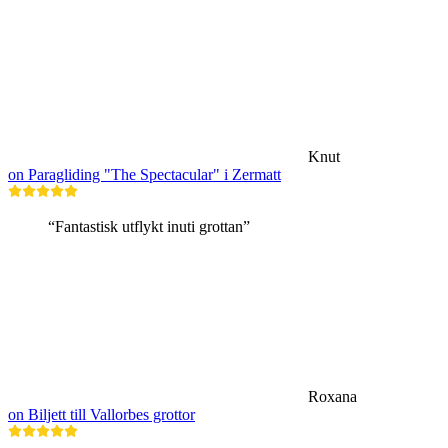
Knut
on Paragliding "The Spectacular" i Zermatt
“Fantastisk utflykt inuti grottan”
Roxana
on Biljett till Vallorbes grottor