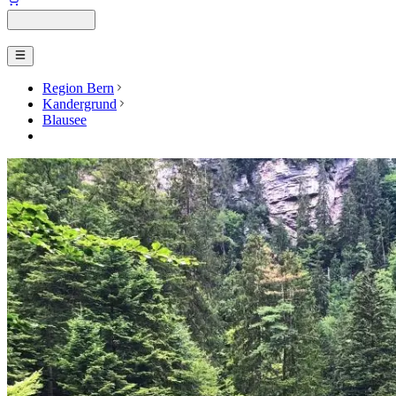
Region Bern
Kandergrund
Blausee