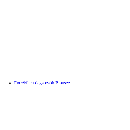
Biljett kvällsinträde Blausee
per person
från SEK 134
Entrébiljett dagsbesök Blausee