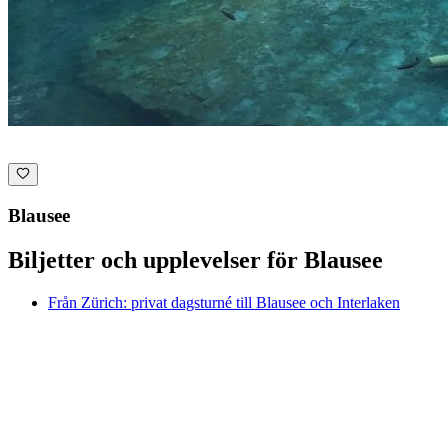
Blausee
Biljetter och upplevelser för Blausee
Från Zürich: privat dagsturné till Blausee och Interlaken