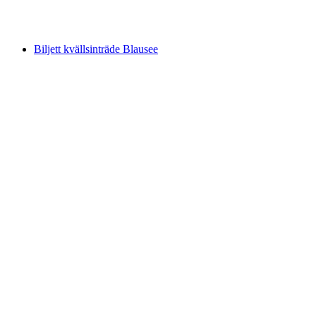
per person
från SEK 2680
Biljett kvällsinträde Blausee