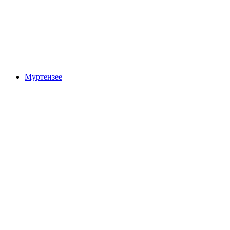
Гуртен
Муртензее