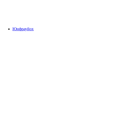
Тунерзее
Юнфрауйох
Юнфрауйох