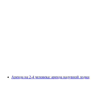
Курсы для начинающих по банджи-
серфингу в Берне
с человека
от CHF 89.90
Аренда на 2-4 человека: аренда надувной лодки