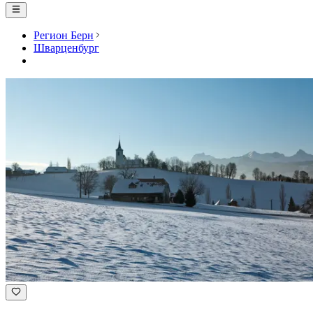
Регион Берн
Шварценбург