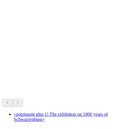
Schwarzsee
Что происходит
Рекомендовано на основе актуальных событий
«potztuusig plus 1! The exhibition on 1000 years of
Schwarzenburg»