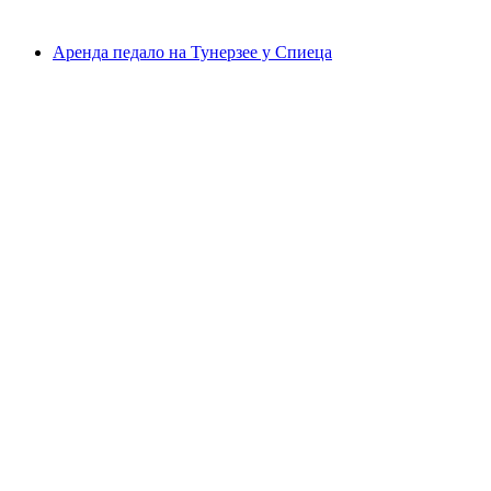
от CHF 340
Аренда педало на Тунерзее у Спиеца