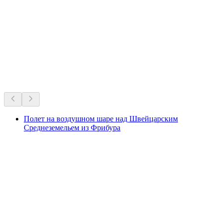
Pré-occupation & Vor-Sorge
Свободный доступ
Любимцы Швейцарии на все времена.
Рекомендовано на основе многолетней популярности
Полет на воздушном шаре над Швейцарским
Среднеземельем из Фрибура