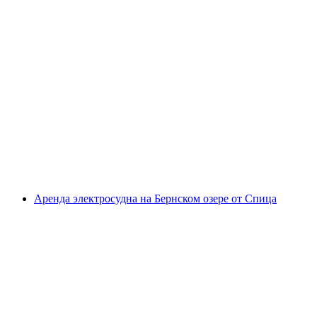
Аренда педало на Тунерзее у Спиеца
с человека
от CHF 30
Аренда электросудна на Бернском озере от Спица