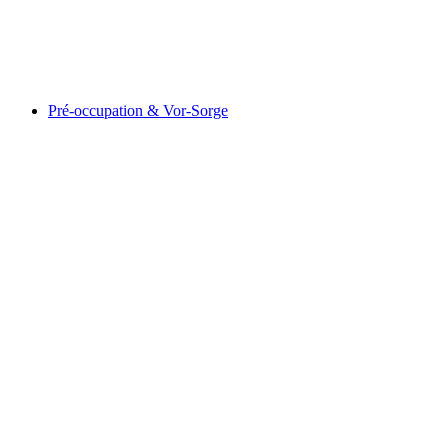
From Gaspard to Gilgamesh and Inanna
Свободный доступ
Pré-occupation & Vor-Sorge