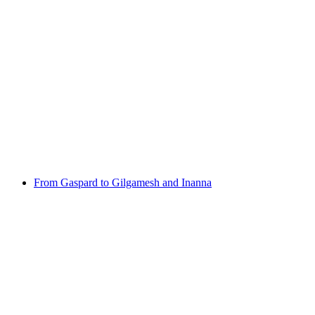
At home in Late Antiquity - Textile interiors of
the 4th-7th century
Свободный доступ
From Gaspard to Gilgamesh and Inanna