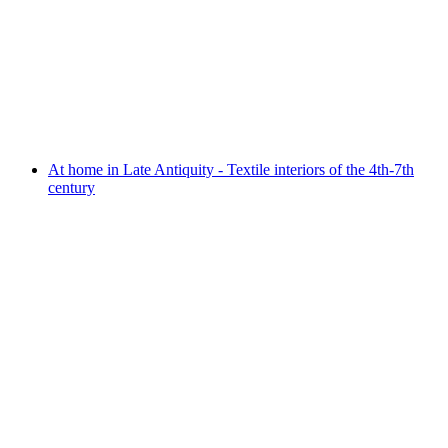
«potztuusig plus 1! The exhibition on 1000
years of Schwarzenburg»
Свободный доступ
At home in Late Antiquity - Textile interiors of the 4th-7th
century