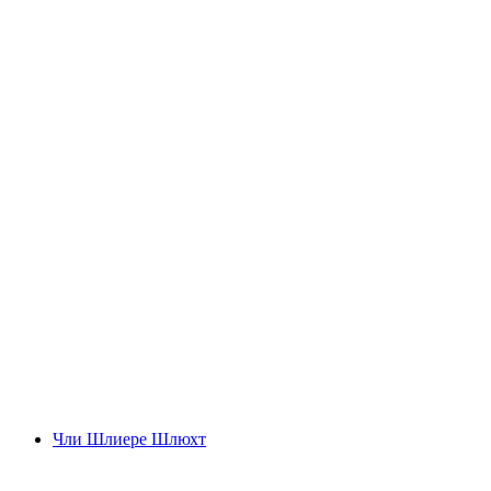
Maison Cailler
Чли Шлиере Шлюхт