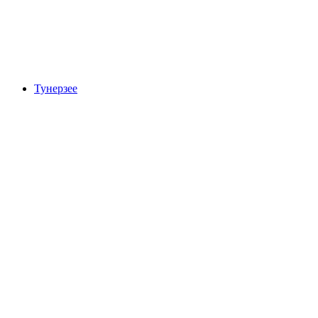
Озеро Женева
Тунерзее