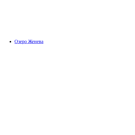
Муртензее
Озеро Женева