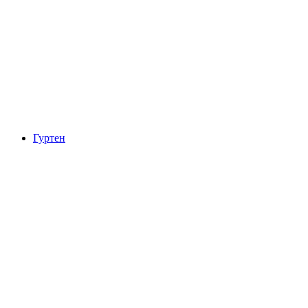
Замок Тун
Гуртен