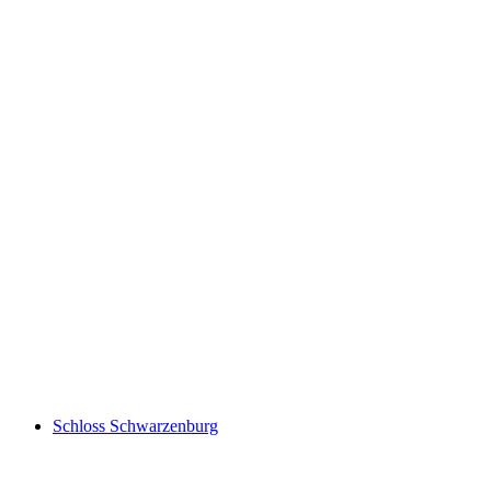
Чли Шлиере Шлюхт
Schloss Schwarzenburg