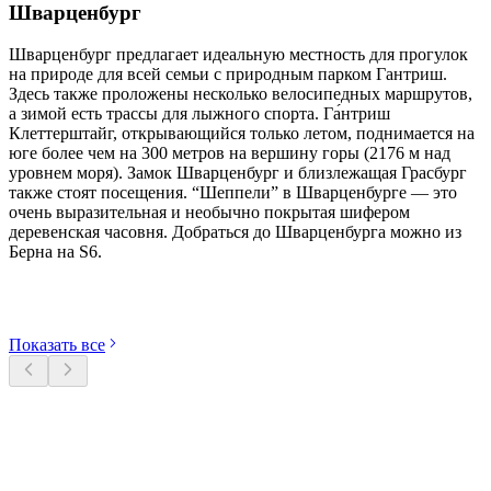
Шварценбург
Шварценбург предлагает идеальную местность для прогулок
на природе для всей семьи с природным парком Гантриш.
Здесь также проложены несколько велосипедных маршрутов,
а зимой есть трассы для лыжного спорта. Га́нтриш
Клеттерштайг, открывающийся только летом, поднимается на
юге более чем на 300 метров на вершину горы (2176 м над
уровнем моря). Замок Шварценбург и близлежащая Грасбург
также стоят посещения. “Шеппели” в Шварценбурге — это
очень выразительная и необычно покрытая шифером
деревенская часовня. Добраться до Шварценбурга можно из
Берна на S6.
Откройте категории
Показать все