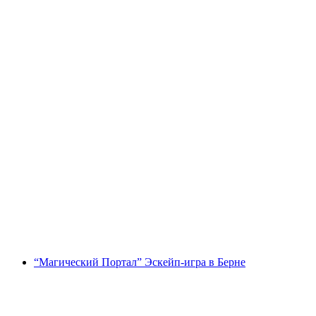
Кулинарный тур по Фрибургу
с человека
от CHF 79
“Магический Портал” Эскейп-игра в Берне