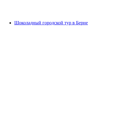
с человека
от CHF 49
Шоколадный городской тур в Берне