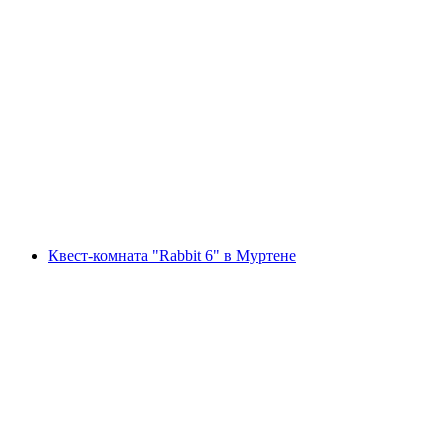
SUP аренда Тунерsee
с человека
от CHF 40
Квест-комната "Rabbit 6" в Муртене