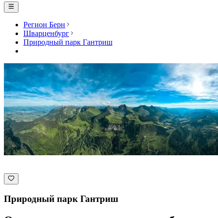
Регион Берн
Шварценбург
Природный парк Гантриш
Природный парк Гантриш