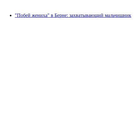
от CHF 39
"Побей жениха" в Берне: захватывающий мальчишник