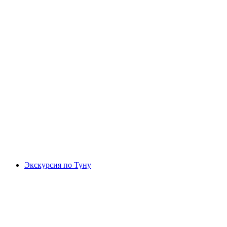
Курсы для начинающих по банджи-
серфингу в Берне
с человека
от CHF 89.90
Экскурсия по Туну