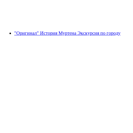
с человека
от CHF 15
"Оригинал" История Муртена Экскурсия по городу