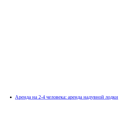
Шоколадный городской тур в Берне
с человека
от CHF 55
Аренда на 2-4 человека: аренда надувной лодки