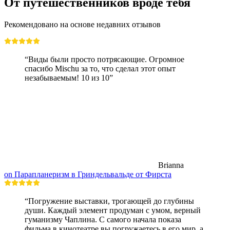
От путешественников вроде тебя
Рекомендовано на основе недавних отзывов
“Виды были просто потрясающие. Огромное
спасибо Mischu за то, что сделал этот опыт
незабываемым! 10 из 10”
Brianna
on Парапланеризм в Гриндельвальде от Фирста
“Погружение выставки, трогающей до глубины
души. Каждый элемент продуман с умом, верный
гуманизму Чаплина. С самого начала показа
фильма в кинотеатре вы погружаетесь в его мир, а