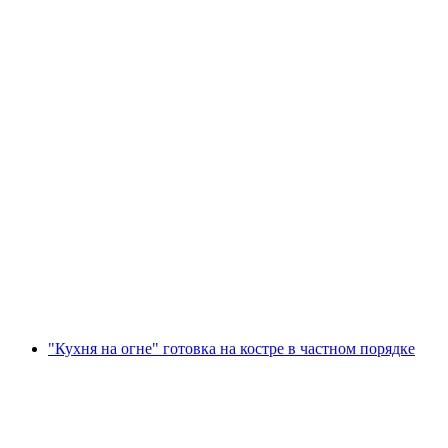
Винный круиз Лигерцер Лазсет (03.10.25 –
05.10.25)
с человека
от CHF 2,200
"Кухня на огне" готовка на костре в частном порядке