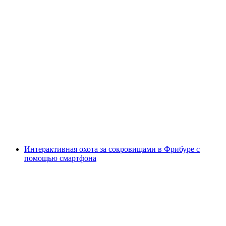
Foxtrail GO Фрибур цифровой квест
с человека
от CHF 19
Интерактивная охота за сокровищами в Фрибуре с
помощью смартфона