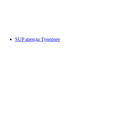
с человека
от CHF 30
SUP аренда Тунерsee