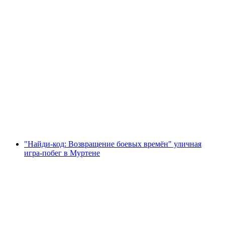
"Побей жениха" в Берне: захватывающий
мальчишник
с человека
от CHF 299
"Найди-код: Возвращение боевых времён" уличная
игра-побег в Муртене