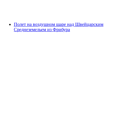
с человека
от CHF 120
Полет на воздушном шаре над Швейцарским
Среднеземельем из Фрибура