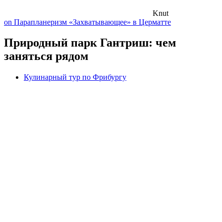
Knut
on Парапланеризм «Захватывающее» в Церматте
Природный парк Гантриш: чем
заняться рядом
Кулинарный тур по Фрибургу