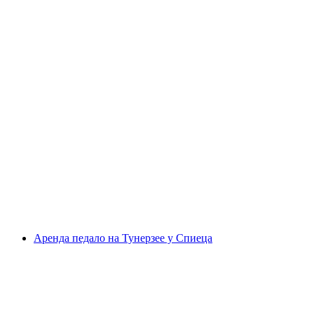
Полет на воздушном шаре над
Швейцарским Среднеземельем из Фрибура
с человека
от CHF 340
Аренда педало на Тунерзее у Спиеца