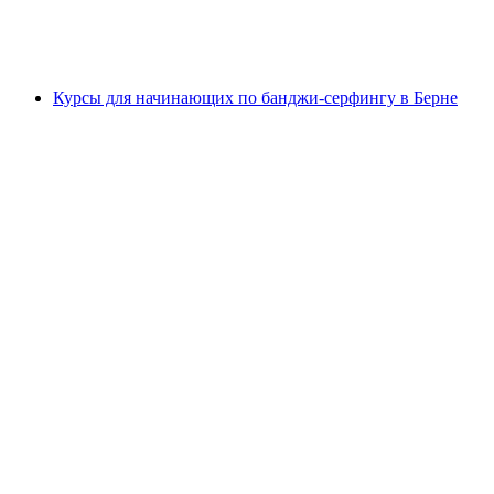
с человека
от CHF 9.95
Курсы для начинающих по банджи-серфингу в Берне