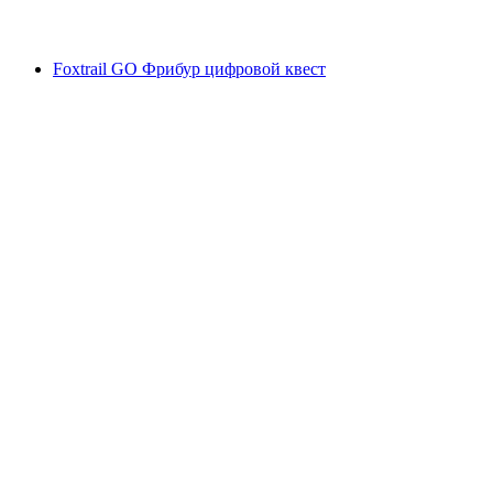
от CHF 140
Foxtrail GO Фрибур цифровой квест