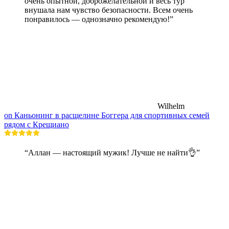
очень опытной, доброжелательной и весь тур
внушала нам чувство безопасности. Всем очень
понравилось — однозначно рекомендую!”
Wilhelm
on Каньонинг в расщелине Боггера для спортивных семей
рядом с Крещиано
“Аллан — настоящий мужик! Лучше не найти👌”