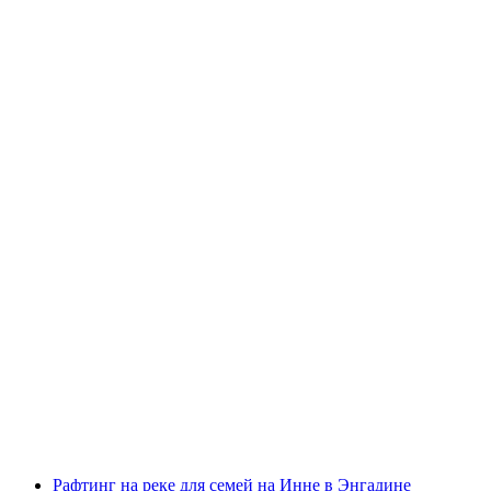
Каньонинг Chli Schliere для продвинутых от
Интерлакена
с человека
от CHF 229
Рафтинг на реке для семей на Инне в Энгадине