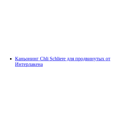
Рафтинг на Rapid Whitewater на реке
Люцишине с Интерлакена
с человека
от CHF 149
Каньонинг Chli Schliere для продвинутых от
Интерлакена