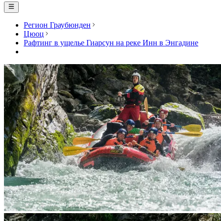
Регион Граубюнден
Цюоц
Рафтинг в ущелье Гиарсун на реке Инн в Энгадине