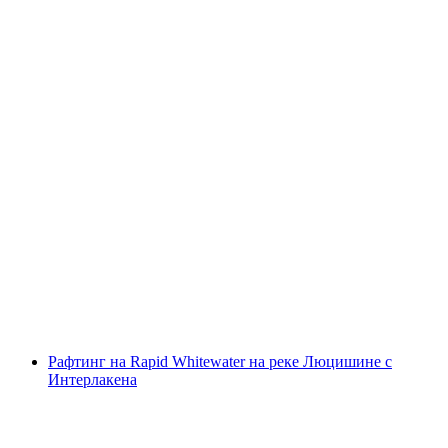
Р rafting на Симме от Интерлакена
с человека
от CHF 139
Рафтинг на Rapid Whitewater на реке Люцишине с
Интерлакена