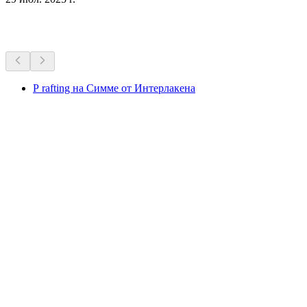
Другие мероприятия
Р rafting на Симме от Интерлакена