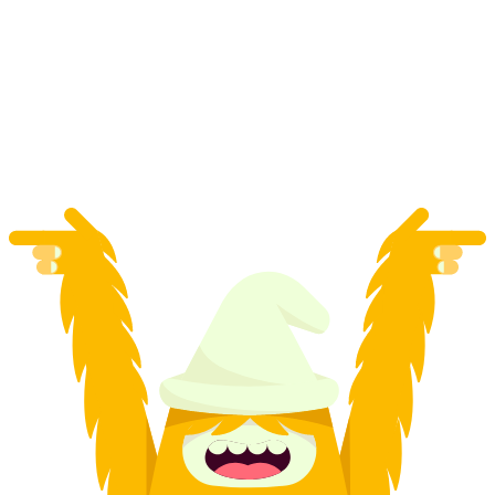
Рафтинг на реке для семей на Инне в
Энгадине
с человека
от CHF 119