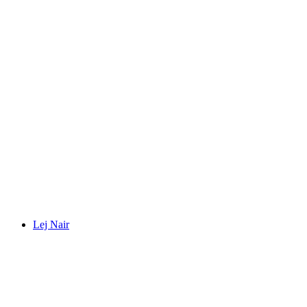
Lagh da la Cruseta
Lej Nair