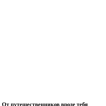
Билет на маршрут Бернина
с человека
от CHF 33
От путешественников вроде тебя