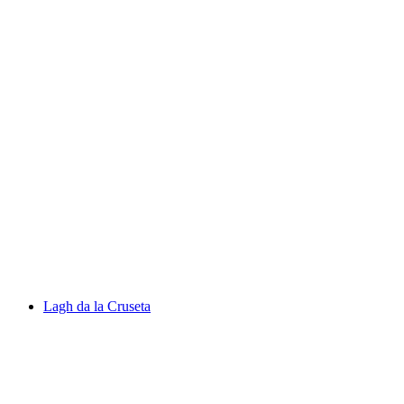
Lej da Champfèr
Lagh da la Cruseta