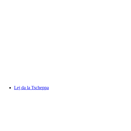
Lake Silvaplana
Lej da la Tscheppa