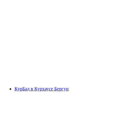
Cresta Palace Celerina
КурБад в Курхаусе Бергун