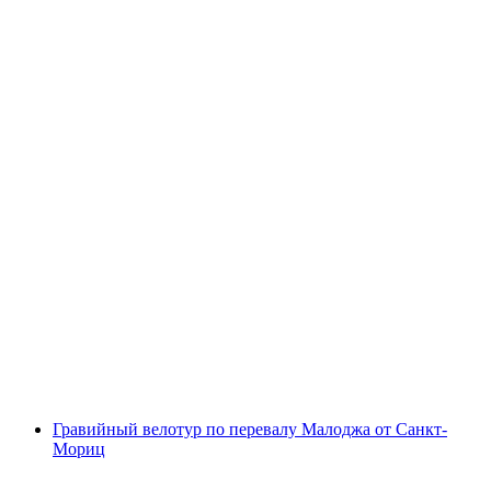
Электровелотур на весь день от Сент-Мориц
с человека
от CHF 350
Гравийный велотур по перевалу Малоджа от Санкт-
Мориц