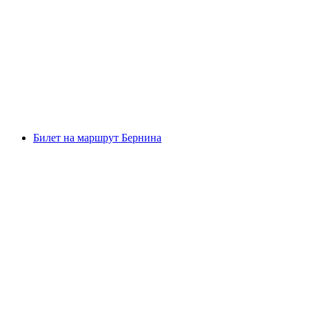
Гравийный велотур по перевалу Малоджа
от Санкт-Мориц
с человека
от CHF 272
Билет на маршрут Бернина