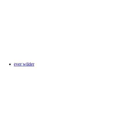
Vernissage PELZ - A material polarizes, Thu 25
June 2026 from 5 pm
Свободный доступ
ever wilder