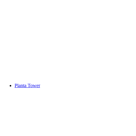
КурБад в Курхаусе Бергун
Planta Tower