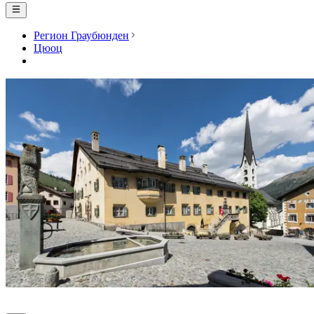
Регион Граубюнден
Цюоц