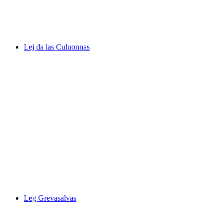
Lej da la Tscheppa
Lej da las Culuonnas
Lej da las Culuonnas
Leg Grevasalvas