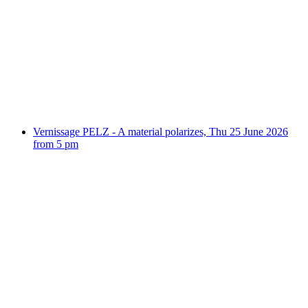
Sound meditation in Bever, Engadin, every
Thursday evening
Свободный доступ
Vernissage PELZ - A material polarizes, Thu 25 June 2026
from 5 pm