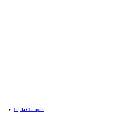
Leg Grevasalvas
Lej da Champfèr