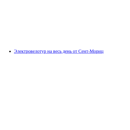
Энгадине
с человека
от CHF 119
Электровелотур на весь день от Сент-Мориц