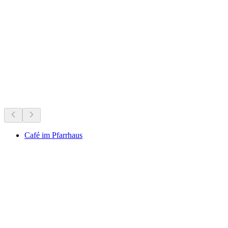
Lej Nair
Что происходит
Рекомендовано на основе актуальных событий
Café im Pfarrhaus