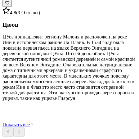
4.8
(9 Отзывы)
Цюоц
ЦУоз принадлежит региону Малоия и расположен на реке
Инн в историческом районе Ла Плайв. В 1534 году была
показана первая пьеса на языке Верхнего Энгадина на
деревенской площади ЦУоза. По сей день облик ЦУоза
считается аутентичной романской деревней и самой красивой
во всем Верхнем Энгадине. Очаровательные патрицианские
дома с типичными эркерами и украшениями сграффито
характерны для этого места. В маленьких улочках повсюду
расположены многочисленные галереи. Благодаря близости к
рекам Инн и Флаз это место часто становится отправной
точкой для рафтинга. Эти экскурсии проходят через пороги и
ущелья, такие как ущелье Гиарсун.
Откройте категории
Показать все