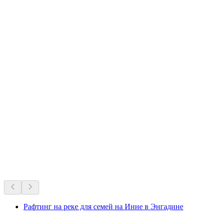
Любимцы Швейцарии на все времена.
Рекомендовано на основе многолетней популярности
Рафтинг на реке для семей на Инне в Энгадине