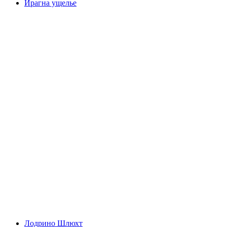
Ирагна ущелье
Ирагна ущелье
Лодрино Шлюхт