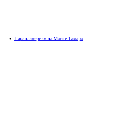
с человека
от CHF 80
Парапланеризм на Монте Тамаро