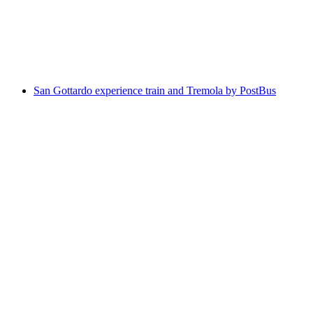
ON ICE - The Fascination of Ice
Свободный доступ
San Gottardo experience train and Tremola by PostBus