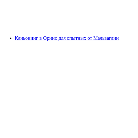
с человека
от CHF 155
Каньонинг в Орино для опытных от Мальваглии