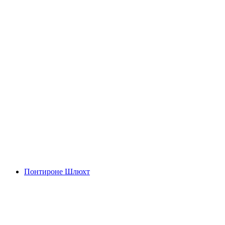
Нала Каньон
Понтироне Шлюхт