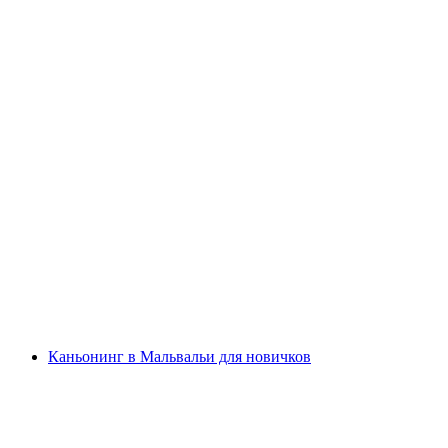
Каньонинг в ущелье Понтироне 3 часа для
продвинутых
с человека
от CHF 145
Каньонинг в Мальвальи для новичков