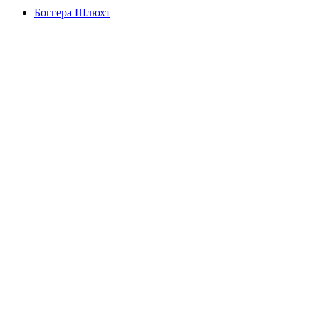
Боггера Шлюхт
Боггера Шлюхт