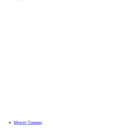
Лодрино Шлюхт
Монте Тамаро