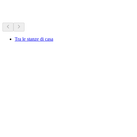
Что происходит
Рекомендовано на основе актуальных событий
Tra le stanze di casa