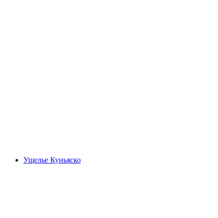
Понтироне Шлюхт
Ущелье Куньяско