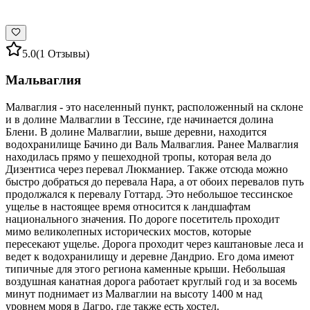
5.0
(1 Отзывы)
Мальваглия
Малваглия - это населенный пункт, расположенный на склоне
и в долине Малваглии в Тессине, где начинается долина
Блени. В долине Малваглии, выше деревни, находится
водохранилище Бачино ди Валь Малваглия. Ранее Малваглия
находилась прямо у пешеходной тропы, которая вела до
Дизентиса через перевал Люкманиер. Также отсюда можно
быстро добраться до перевала Нара, а от обоих перевалов путь
продолжался к перевалу Готтард. Это небольшое тессинское
ущелье в настоящее время относится к ландшафтам
национального значения. По дороге посетитель проходит
мимо великолепных исторических мостов, которые
пересекают ущелье. Дорога проходит через каштановые леса и
ведет к водохранилищу и деревне Дандрио. Его дома имеют
типичные для этого региона каменные крыши. Небольшая
воздушная канатная дорога работает круглый год и за восемь
минут поднимает из Малваглии на высоту 1400 м над
уровнем моря в Дагро, где также есть хостел.