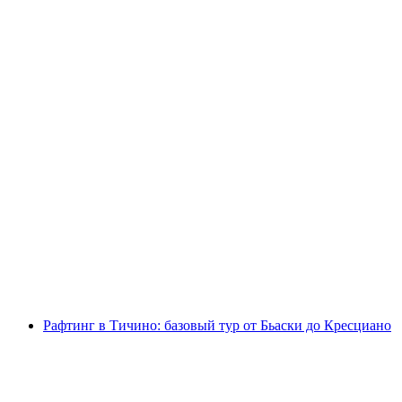
Парапланеризм на Монте Тамаро
с человека
от CHF 250
Рафтинг в Тичино: базовый тур от Бьаски до Кресциано