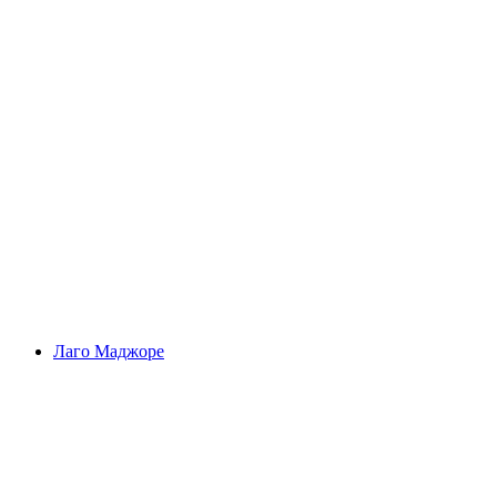
Ущелье Куньяско
Лаго Маджоре