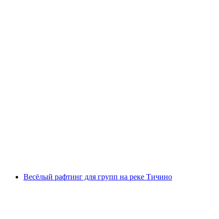
Каньонинг в Орино для опытных от
Мальваглии
с человека
от CHF 239
Весёлый рафтинг для групп на реке Тичино