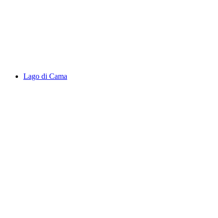
Lago Tremorgio
Lago di Cama
Lago di Cama