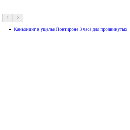
Рекомендовано на основе многолетней популярности
Каньонинг в ущелье Понтироне 3 часа для продвинутых