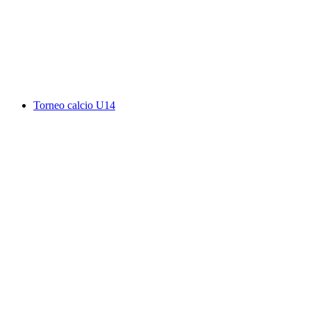
San Gottardo experience train and Tremola by
PostBus
Свободный доступ
Torneo calcio U14