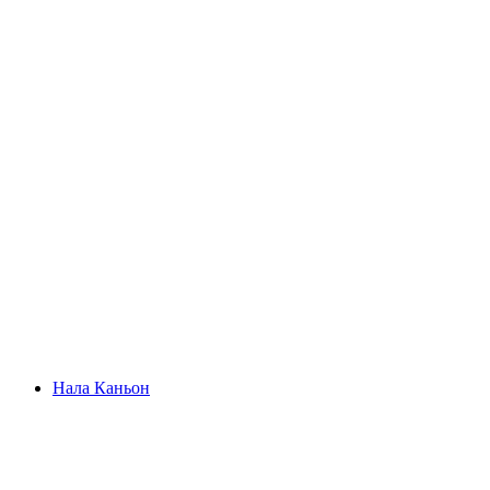
Монте Тамаро
Нала Каньон