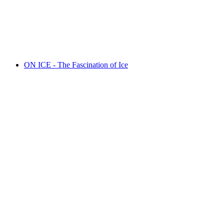
Tra le stanze di casa
Свободный доступ
ON ICE - The Fascination of Ice