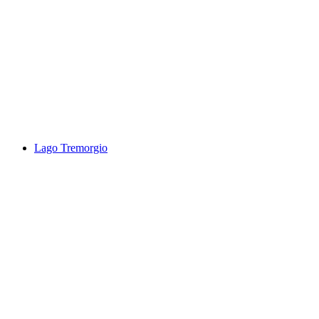
Кориппо Склют Верзаскатал
Lago Tremorgio