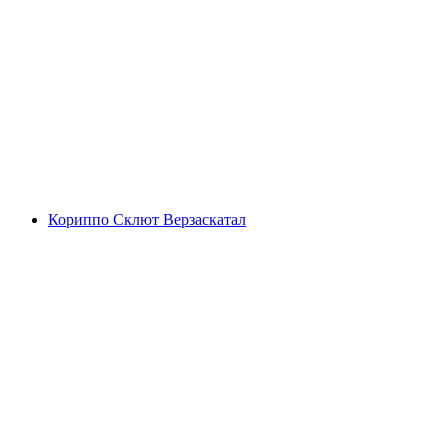
Лаго Маджоре
Кориппо Склют Верзаскатал