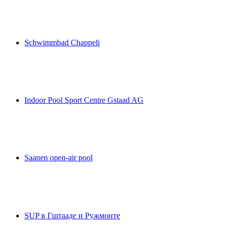
Fluhsee
Schwimmbad Chappeli
Schwimmbad Chappeli
Indoor Pool Sport Centre Gstaad AG
Indoor Pool Sport Centre Gstaad AG
Saanen open-air pool
Saanen open-air pool
SUP в Гштааде и Ружмонте