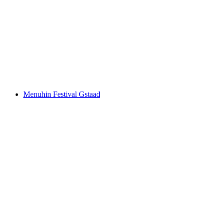
Vögel im Alpenraum – Naturführungen
Свободный доступ
Menuhin Festival Gstaad