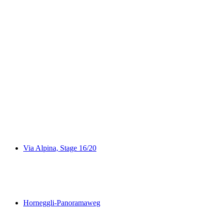
Iffigsee-Rundweg
Via Alpina, Stage 16/20
Via Alpina, Stage 16/20
Horneggli-Panoramaweg