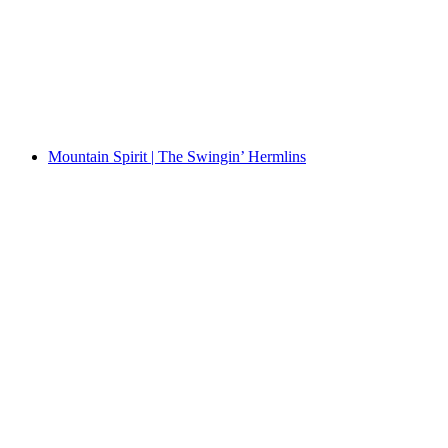
Gstaad alive summer bar
Свободный доступ
Mountain Spirit | The Swingin’ Hermlins