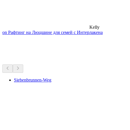
Kelly
on Рафтинг на Люцшине для семей с Интерлакена
Походы рядом
Всё в пределах 30 мин на машине
Siebenbrunnen-Weg