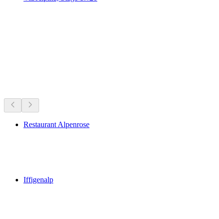
Via Alpina, Stage 17/20
Горные хижины и рестораны
Всё в пределах 30 мин на машине
Restaurant Alpenrose
Restaurant Alpenrose
Iffigenalp
Iffigenalp