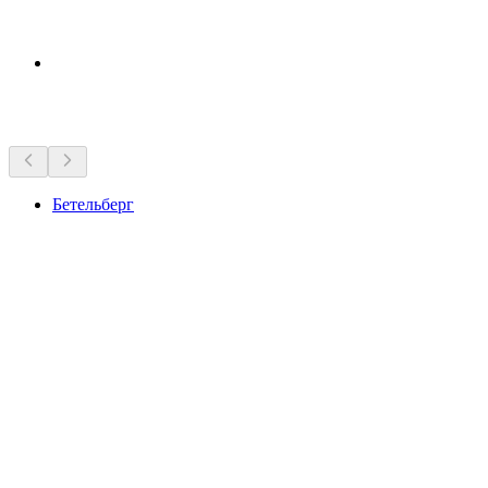
Достопримечательности рядом
Бетельберг