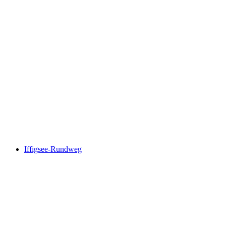
Höhenrundweg Gryden
Iffigsee-Rundweg