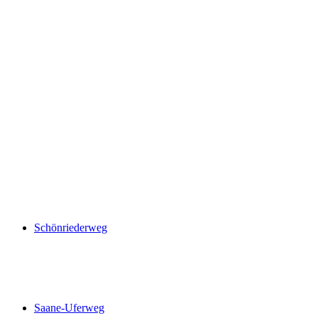
Однодневный поход с гидом в Гштааде и
Ружмонте
с человека
от CHF 340
Schönriederweg
Schönriederweg
Saane-Uferweg