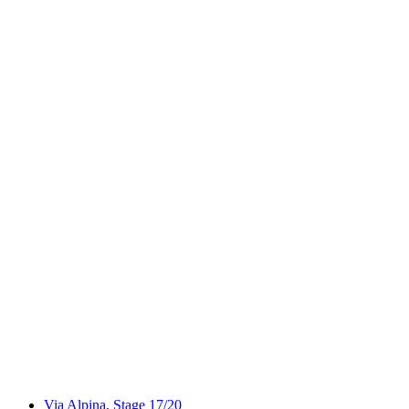
Saane-Uferweg
Via Alpina, Stage 17/20