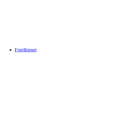
Lenkerhof gourmet spa resort
Forellensee