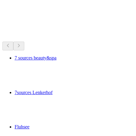
Озёра и водные развлечения
Всё в пределах 30 мин на машине
7 sources beauty&spa
7 sources beauty&spa
7sources Lenkerhof
7sources Lenkerhof
Fluhsee