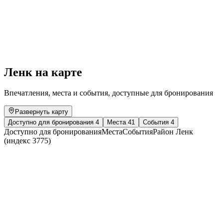
Mountain Spirit | The Swingin’ Hermlins
Свободный доступ
Ленк на карте
Впечатления, места и события, доступные для бронирования
Развернуть карту
Доступно для бронирования
4
Места
41
События
4
Доступно для бронирования
Места
События
Район Ленк
(индекс 3775)