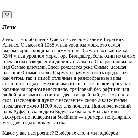
Ленк
Ленк — это община в Оберсимментале-Заане в Бернских
Альпах. С высотой 1068 м над уровнем моря, это самая
высокогорная община в Симментале. Самая высокая точка —
3244 м над уровнем моря, гора Вильдштрубель, один из самых
прекрасных завершений долины в Альпах. Она расположена
над Семью ключами. Здесь рождается река Симме, давшая
название Симменталю. Окружающая местность предлагает
как летом, так и зимой отличные и разнообразные виды
активного отдыха. Независимо от того, это пешие прогулки,
катание на горном велосипеде, трейловый бег, рафтинг или
любой вид зимнего спорта, здесь каждый найдет что-то для
себя. Населенный пункт с населением около 2000 жителей
предлагает около 11000 мест для ночлега. Приключенческий
парк Руфели, скалодром Бодуля, аквапарк Вальбах или
экскурсия по пещерам на Stockhorn — примеры популярных
мест для отдыха вокруг Ленка.
Какое у вас настроение? Выберите его, и мы подберём