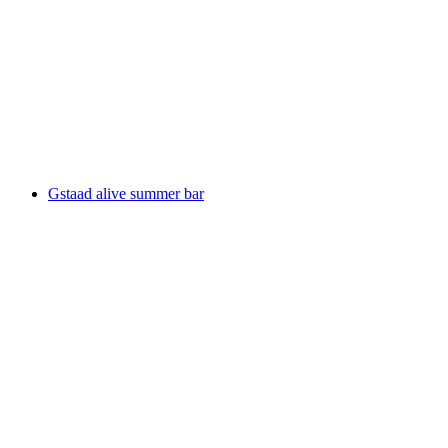
Menuhin Festival Gstaad
Свободный доступ
Gstaad alive summer bar