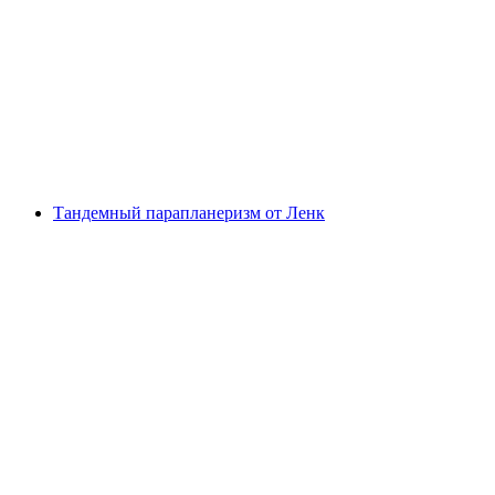
Посещение дневного спа с корзиной для спа
и обедом для дневных гостей в отеле
Lenkerhof
с человека
от CHF 130
Тандемный парапланеризм от Ленк