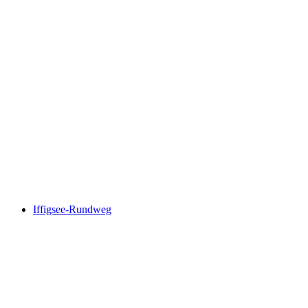
Höhenrundweg Gryden
Iffigsee-Rundweg