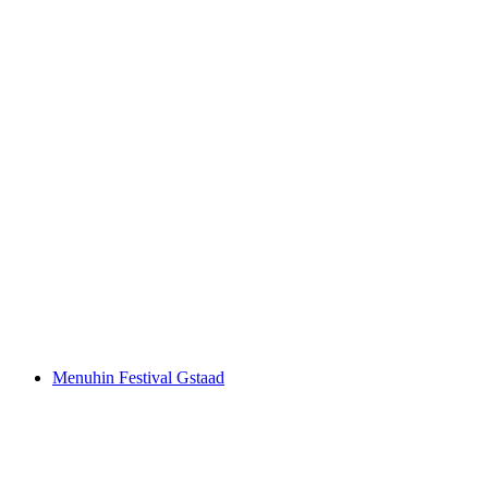
Sunday brunch at the Hotel des Alpes
Свободный доступ
Menuhin Festival Gstaad