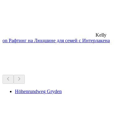
Kelly
on Рафтинг на Люцшине для семей с Интерлакена
Походы рядом
Всё в пределах 30 мин на машине
Höhenrundweg Gryden