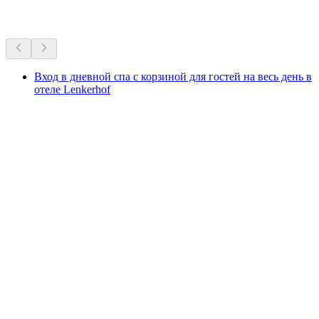
Рекомендовано на основе многолетней популярности
Вход в дневной спа с корзиной для гостей на весь день в
отеле Lenkerhof