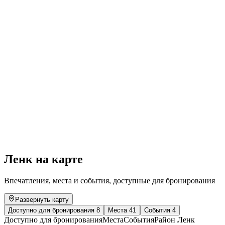
Gstaad alive summer bar
Свободный доступ
Ленк на карте
Впечатления, места и события, доступные для бронирования
Развернуть карту
Доступно для бронирования
8
Места
41
События
4
Доступно для бронирования
Места
События
Район Ленк