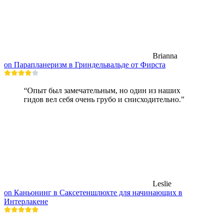
Brianna
on Парапланеризм в Гриндельвальде от Фирста
“Опыт был замечательным, но один из наших
гидов вел себя очень грубо и снисходительно.”
Leslie
on Каньонинг в Саксетеншлюхте для начинающих в
Интерлакене