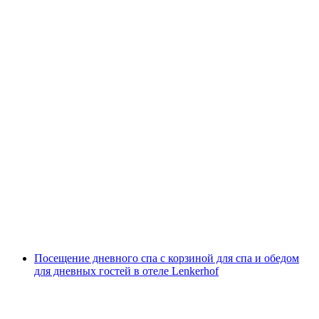
Вход в дневной спа с корзиной для гостей на
весь день в отеле Lenkerhof
с человека
от CHF 80
Посещение дневного спа с корзиной для спа и обедом
для дневных гостей в отеле Lenkerhof