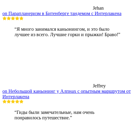
Jehan
on Парапланеризм в Битенберге тандемом с Интерлакена
“Я много занимался каньонингом, и это было
лучшее из всего. Лучшие горки и прыжки! Браво!”
Jeffrey
on Небольшой каньонинг у Алпнах с опытным маршрутом от
Интерлакена
“Гиды были замечательные, нам очень
понравилось путешествие.”