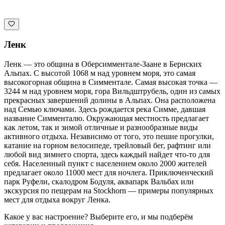
Ленк
Ленк — это община в Оберсимментале-Заане в Бернских
Альпах. С высотой 1068 м над уровнем моря, это самая
высокогорная община в Симментале. Самая высокая точка —
3244 м над уровнем моря, гора Вильдштрубель, один из самых
прекрасных завершений долины в Альпах. Она расположена
над Семью ключами. Здесь рождается река Симме, давшая
название Симменталю. Окружающая местность предлагает
как летом, так и зимой отличные и разнообразные виды
активного отдыха. Независимо от того, это пешие прогулки,
катание на горном велосипеде, трейловый бег, рафтинг или
любой вид зимнего спорта, здесь каждый найдет что-то для
себя. Населенный пункт с населением около 2000 жителей
предлагает около 11000 мест для ночлега. Приключенческий
парк Руфели, скалодром Бодуля, аквапарк Вальбах или
экскурсия по пещерам на Stockhorn — примеры популярных
мест для отдыха вокруг Ленка.
Какое у вас настроение? Выберите его, и мы подберём