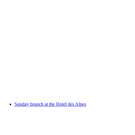
Vögel im Alpenraum – Naturführungen
Свободный доступ
Sunday brunch at the Hotel des Alpes