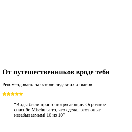
Вход в дневной спа с набором для спа и
завтраком для дневных гостей в отеле
Lenkerhof
с человека
от CHF 130
От путешественников вроде тебя
Рекомендовано на основе недавних отзывов
“Виды были просто потрясающие. Огромное
спасибо Mischu за то, что сделал этот опыт
незабываемым! 10 из 10”