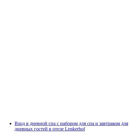
Тандемный парапланеризм от Ленк
с человека
от CHF 200
Вход в дневной спа с набором для спа и завтраком для
дневных гостей в отеле Lenkerhof