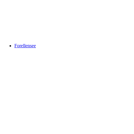
Lenkerhof gourmet spa resort
Forellensee