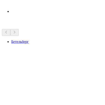
Достопримечательности рядом
Бетельберг