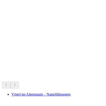
Ruine Weissenburg
Что происходит
Рекомендовано на основе актуальных событий
Vögel im Alpenraum – Naturführungen