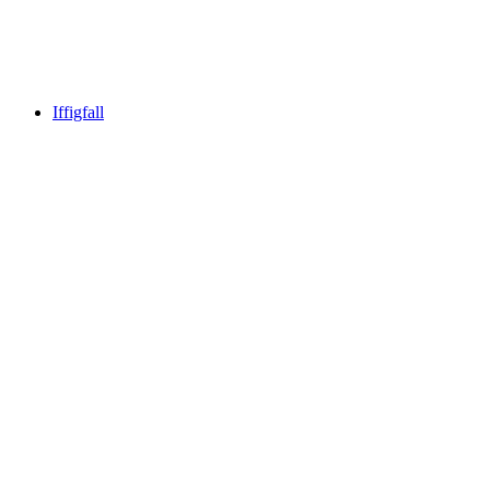
Forellensee
Iffigfall
Iffigfall