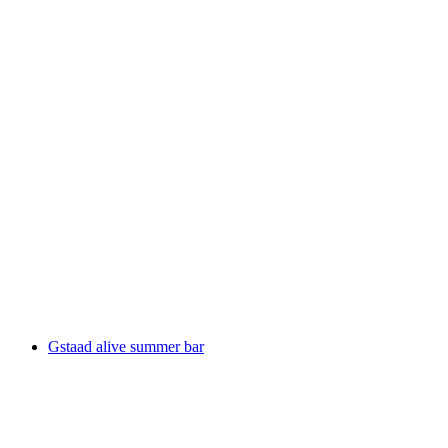
Menuhin Festival Gstaad
Свободный доступ
Gstaad alive summer bar