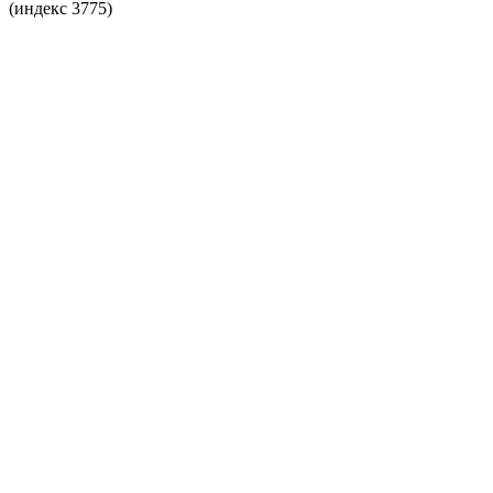
(индекс 3775)
Любимцы Швейцарии на все времена.