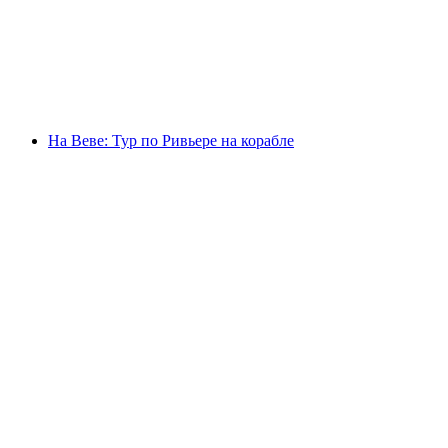
с человека
от CHF 164
На Веве: Тур по Ривьере на корабле