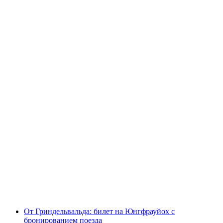
Бёниген - Ринггенберг билет на паром по
Озеру Бриенц
с человека
от CHF 5
От Гриндельвальда: билет на Юнгфрауйох с
бронированием поезда