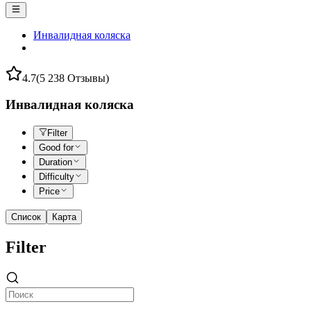
Инвалидная коляска
4.7
(5 238 Отзывы)
Инвалидная коляска
Filter
Good for
Duration
Difficulty
Price
Список
Карта
Filter