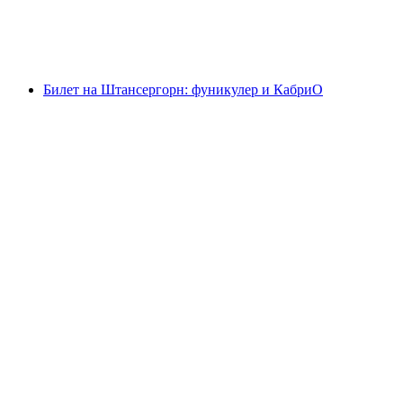
с человека
от CHF 34
Билет на Штансергорн: фуникулер и КабриО