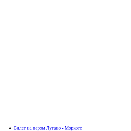
Билет Palm Express Postauto от Сент-Мориц
или Лугано
с человека
от CHF 92
Билет на паром Лугано - Моркоте