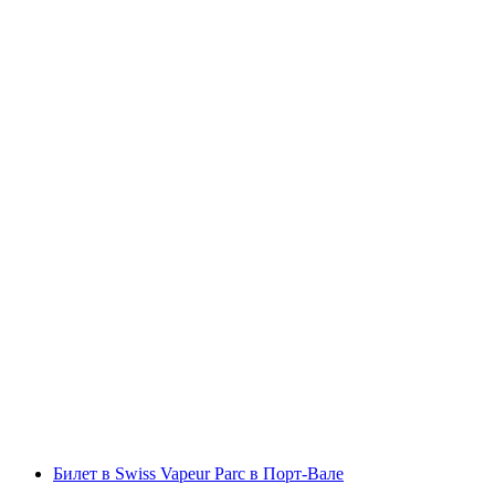
Денежный билет на озеро Цюрих на корабле
с человека
от CHF 36
Билет в Swiss Vapeur Parc в Порт-Вале