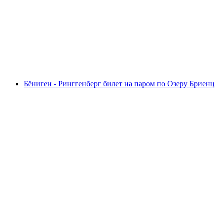
Билет на паром Лугано - Моркоте
с человека
от CHF 27.60
Бёниген - Ринггенберг билет на паром по Озеру Бриенц