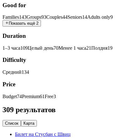
Good for
Families
143
Groups
93
Couples
44
Seniors
14
Adults only
9
Показать ещё 2
Duration
1–3 часа
109
Целый день
70
Менее 1 часа
21
Полдня
19
Difficulty
Средний
134
Price
Budget
74
Premium
61
Free
3
309 результатов
Список
Карта
Билет на Стусбан с Швиц