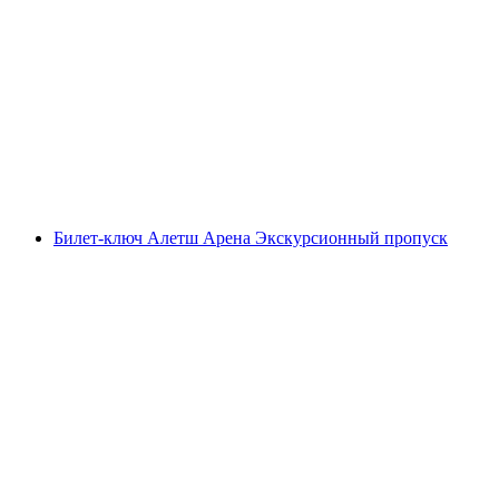
Билет в Swiss Vapeur Parc в Порт-Вале
с человека
от CHF 23
Билет-ключ Алетш Арена Экскурсионный пропуск