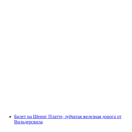
Билет на Горнерграт-Бан от Церматта
с человека
от CHF 66
Билет на Шениг Платте, зубчатая железная дорога от
Вильдерсвила