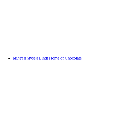
На Веве: Тур по Ривьере на корабле
с человека
от CHF 38
Билет в музей Lindt Home of Chocolate