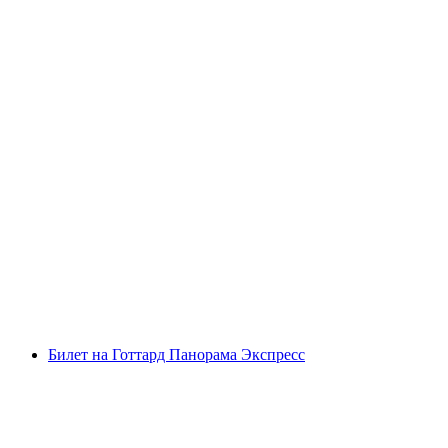
Билет на Штансергорн: фуникулер и
КабриО
с человека
от CHF 41
Билет на Готтард Панорама Экспресс