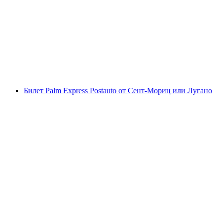
Билет Люцерн - Витцнау на корабле
с человека
от CHF 31
Билет Palm Express Postauto от Сент-Мориц или Лугано