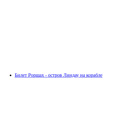
Пилатус - самостоятельно организованный
золотой тур из Люцерна, включая круиз на
лодке
с человека
от CHF 119.80
Билет Роршах - остров Линдау на корабле