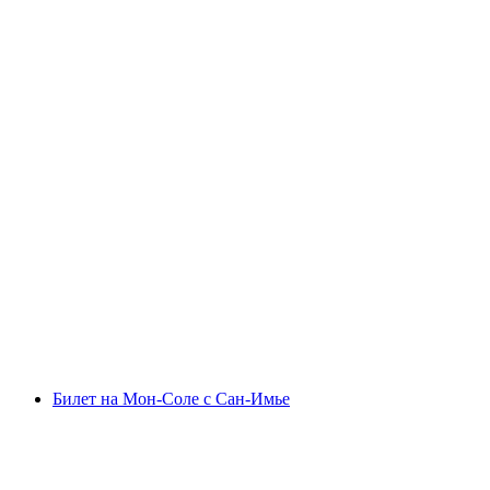
Билет на поезд между Интерлакен Ост и
Церматт
с человека
от CHF 86
Билет на Мон-Соле с Сан-Имье