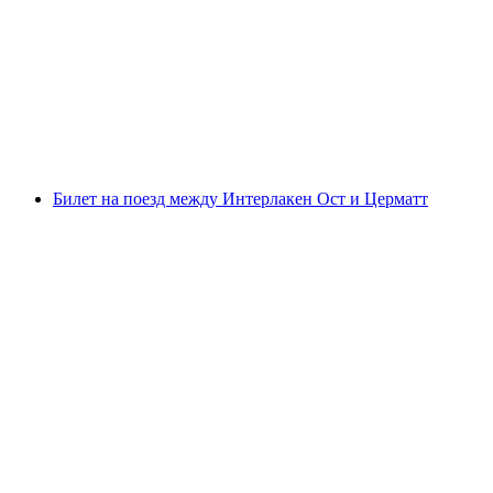
Линтала
с человека
от CHF 15.20
Билет на поезд между Интерлакен Ост и Церматт