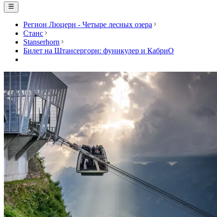
Регион Люцерн - Четыре лесных озера
Станс
Stanserhorn
Билет на Штансергорн: фуникулер и КабриО