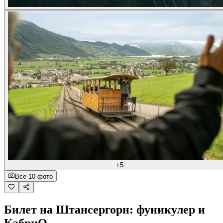
+5
Все 10 фото
Билет на Штансергорн: фуникулер и
КабриО