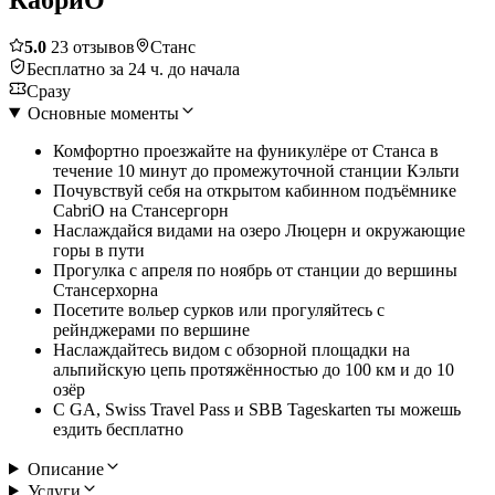
5.0
23 отзывов
Станс
Бесплатно за 24 ч. до начала
Сразу
Основные моменты
Комфортно проезжайте на фуникулёре от Станса в
течение 10 минут до промежуточной станции Кэльти
Почувствуй себя на открытом кабинном подъёмнике
CabriO на Стансергорн
Наслаждайся видами на озеро Люцерн и окружающие
горы в пути
Прогулка с апреля по ноябрь от станции до вершины
Стансерхорна
Посетите вольер сурков или прогуляйтесь с
рейнджерами по вершине
Наслаждайтесь видом с обзорной площадки на
альпийскую цепь протяжённостью до 100 км и до 10
озёр
С GA, Swiss Travel Pass и SBB Tageskarten ты можешь
ездить бесплатно
Описание
Услуги