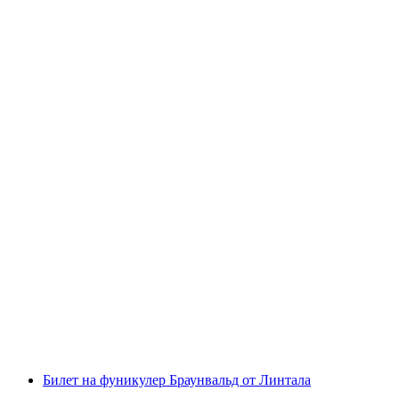
Денежный билет на озеро Цюрих на корабле
с человека
от CHF 36
Билет на фуникулер Браунвальд от Линтала