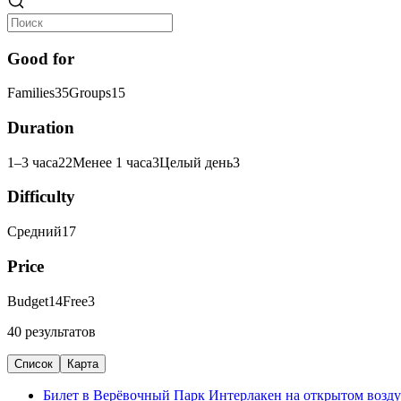
Good for
Families
35
Groups
15
Duration
1–3 часа
22
Менее 1 часа
3
Целый день
3
Difficulty
Средний
17
Price
Budget
14
Free
3
40 результатов
Список
Карта
Билет в Верёвочный Парк Интерлакен на открытом возду