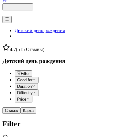
Детский день рождения
4.7
(515 Отзывы)
Детский день рождения
Filter
Good for
Duration
Difficulty
Price
Список
Карта
Filter