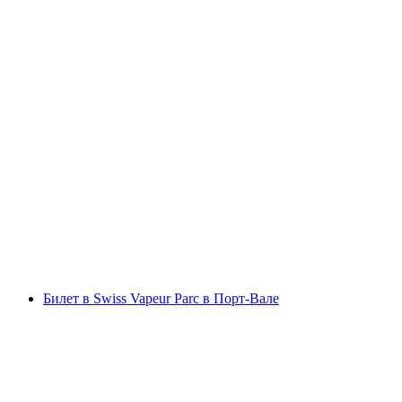
Билет в Верёвочный Парк Интерлакен на
открытом воздухе с 14 приключенческими
трассами
с человека
от CHF 41
Билет в Swiss Vapeur Parc в Порт-Вале