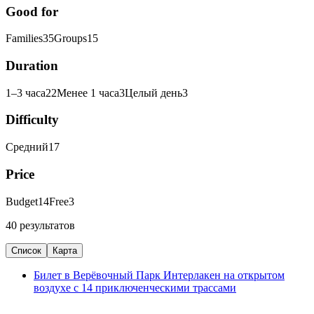
Good for
Families
35
Groups
15
Duration
1–3 часа
22
Менее 1 часа
3
Целый день
3
Difficulty
Средний
17
Price
Budget
14
Free
3
40 результатов
Список
Карта
Билет в Верёвочный Парк Интерлакен на открытом
воздухе с 14 приключенческими трассами