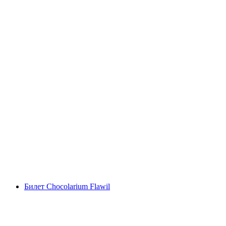
Билет в Swiss Vapeur Parc в Порт-Вале
с человека
от CHF 23
Билет Chocolarium Flawil