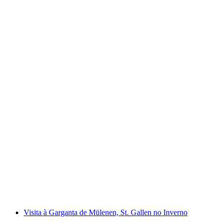
Visita guiada à Biblioteca do Mosteiro,
Catedral e Cidade Velha de St. Gallen
por pessoa
a partir de €37
Visita à Garganta de Mülenen, St. Gallen no Inverno