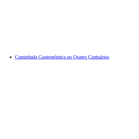
Visita à Garganta de Mülenen, St. Gallen no
Inverno
por pessoa
a partir de €34
Caminhada Gastronómica no Quatro Cantuários