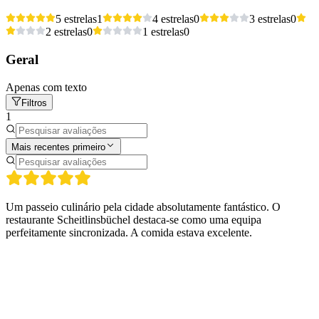
5 estrelas
1
4 estrelas
0
3 estrelas
0
2 estrelas
0
1 estrelas
0
Geral
Apenas com texto
Filtros
1
Mais recentes primeiro
Um passeio culinário pela cidade absolutamente fantástico. O
restaurante Scheitlinsbüchel destaca-se como uma equipa
perfeitamente sincronizada. A comida estava excelente.