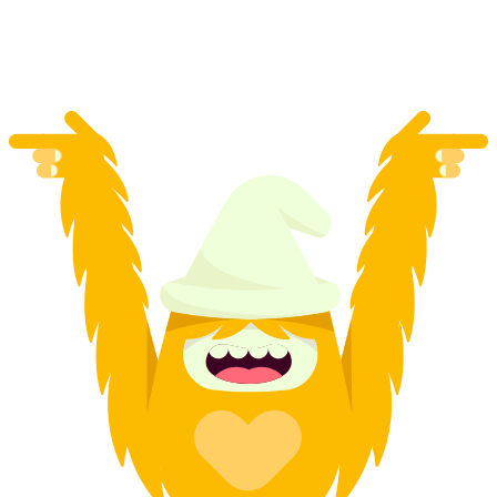
por pessoa
a partir de €34