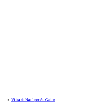
Caminhada Gastronómica no Quatro
Cantuários
por pessoa
a partir de €73
Visita de Natal por St. Gallen