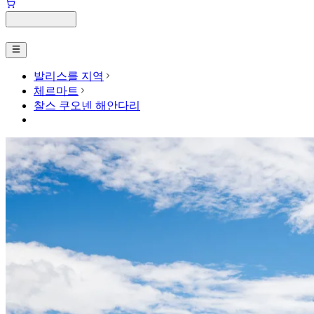
발리스를 지역
체르마트
찰스 쿠오넨 해안다리