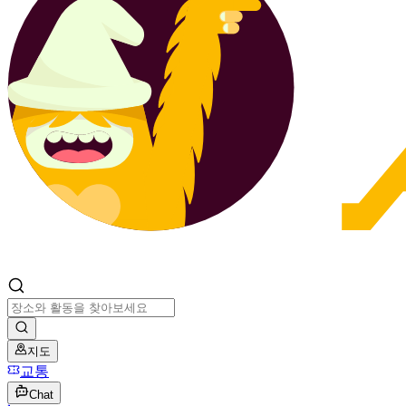
지도
교통
Chat