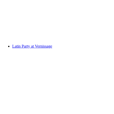
ALTO Trail Weekly Runs
자유 입장
Latin Party at Vernissage