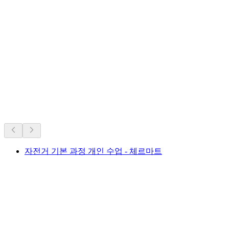
DJ SESSION MIT N.I.Z
자유 입장
스위스의 역대 인기 명소.
오랜 인기를 바탕으로 추천
자전거 기본 과정 개인 수업 - 체르마트