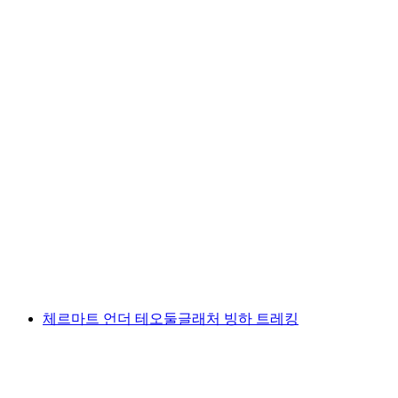
제르마트의 요리 하이킹 “Horugüet”
1인당
최저 KRW 361000
체르마트 언더 테오둘글래처 빙하 트레킹