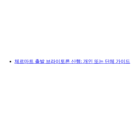
어린이 자전거 리그 스탠복 8-12세
1인당
최저 KRW 83000
체르마트 출발 브라이토른 산행: 개인 또는 단체 가이드