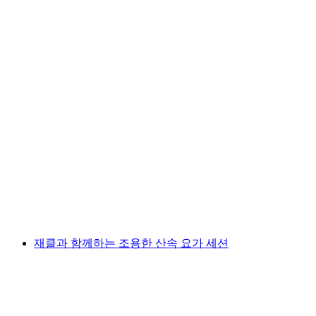
빙하 등반 기초 과정 포함 브라이트혼 산행 및
숙소
1인당
최저 KRW 2597000
재클과 함께하는 조용한 산속 요가 세션