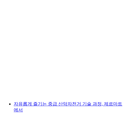
체험형 트레일 러닝 제르마트
1인당
최저 KRW 558000
자유롭게 즐기는 중급 산악자전거 기술 과정, 제르마트
에서