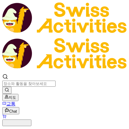
지도
교통
Chat