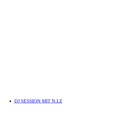
Latin Party at Vernissage
자유 입장
DJ SESSION MIT N.I.Z