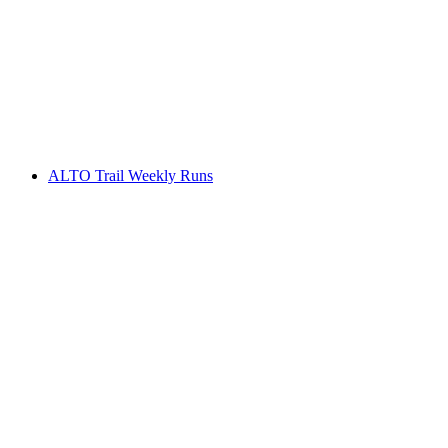
Bella Vista cheese night
자유 입장
ALTO Trail Weekly Runs