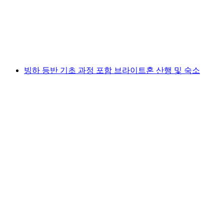
1인당
최저 KRW 494000
빙하 등반 기초 과정 포함 브라이트혼 산행 및 숙소