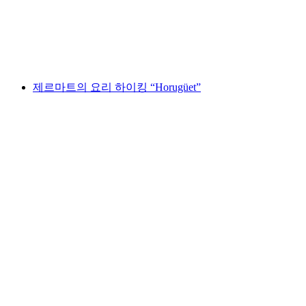
1인당
최저 KRW 55000
제르마트의 요리 하이킹 “Horugüet”