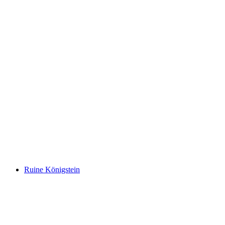
Schloss Wildenstein
Ruine Königstein