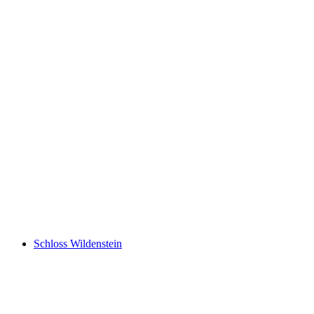
Schenkenberg Castle ruins
Schloss Wildenstein