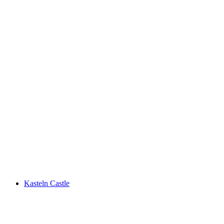
テルマルバート・バード・シンツナッハ
Kasteln Castle