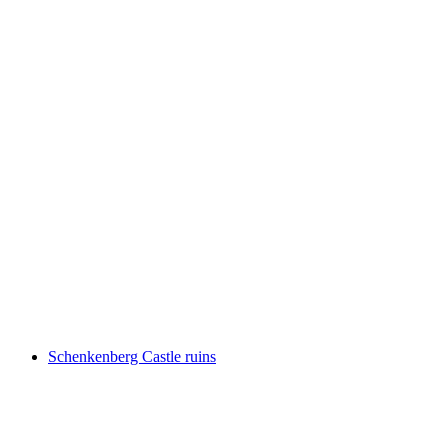
Kasteln Castle
Schenkenberg Castle ruins