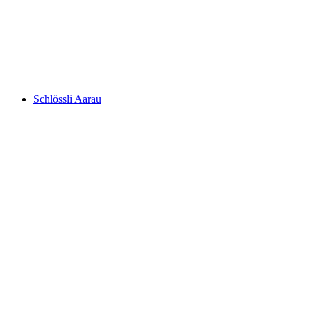
Schlössli Auenstein
Schlössli Aarau