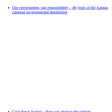
Our environment, our responsibility – 40 years of the Aargau
cantonal environmental department
Our environment, our responsibility – 40 years
of the Aargau cantonal environmental
department
Cool down Aargau - How we adapt to the climate