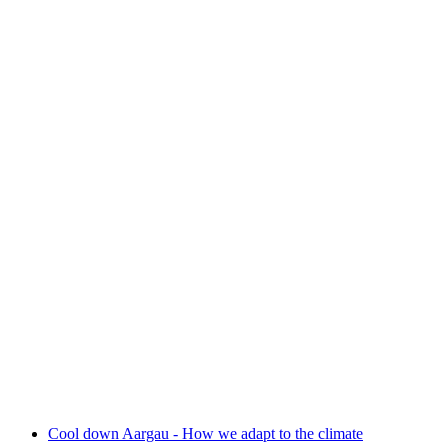
Our environment, our responsibility – 40 years
of the Aargau cantonal environmental
department
自由に入場可能
Cool down Aargau - How we adapt to the climate