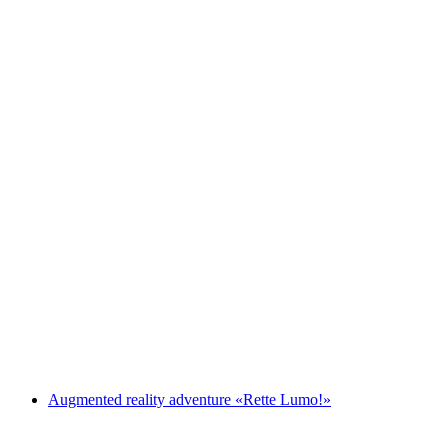
BalanceZeit or stress management through
mindfulness
自由に入場可能
Augmented reality adventure «Rette Lumo!»