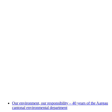
Augmented reality adventure «Rette Lumo!»
自由に入場可能
Our environment, our responsibility – 40 years of the Aargau
cantonal environmental department