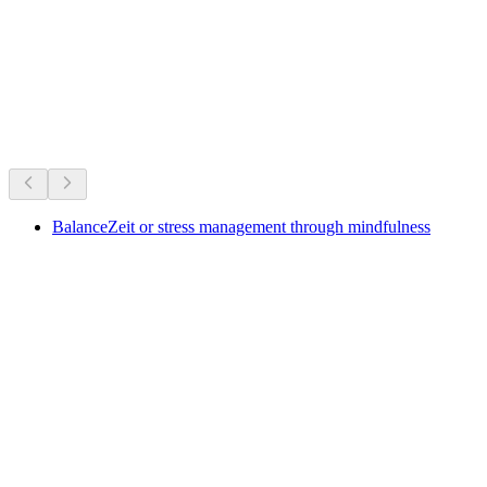
開催中のイベント
開催中のイベントに基づくおすすめ
BalanceZeit or stress management through mindfulness