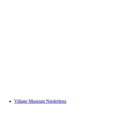
18. Ausstellung mit kleinem und grossem
Kunsthandwerk in der Gärtnerei
Village Museum Niederlenz