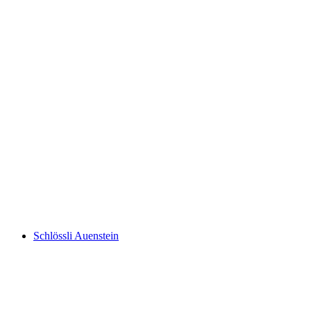
Biberstein Castle
Schlössli Auenstein