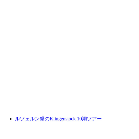
チョコレートテイスティングとE-TukTukツア
ー in チューリッヒ
1人あたり
最安値 ¥41400
ルツェルン発のKlingenstock 10湖ツアー