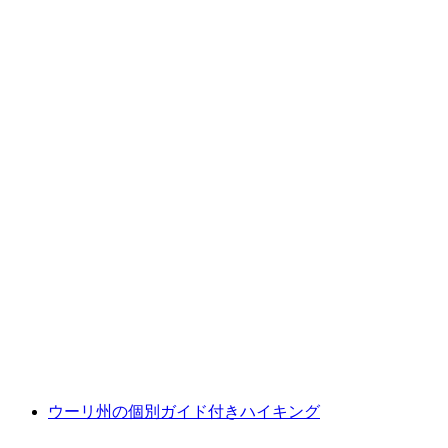
「フォンデュ・トゥクトゥク」 - ルツェルン
のトゥクトゥクでの市内観光
1人あたり
最安値 ¥56800
ウーリ州の個別ガイド付きハイキング