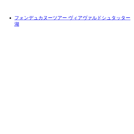
最安値 ¥10400
フォンデュカヌーツアー ヴィアヴァルドシュタッター
湖