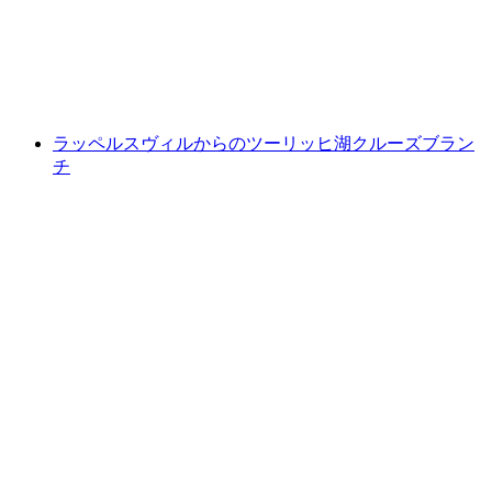
1人あたり
最安値 ¥3100
ラッペルスヴィルからのツーリッヒ湖クルーズブラン
チ