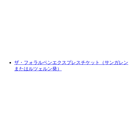
シーボーデナルプでのビールピクニック
1人あたり
最安値 ¥20100
ザ・フォラルペンエクスプレスチケット（サンガレン
またはルツェルン発）