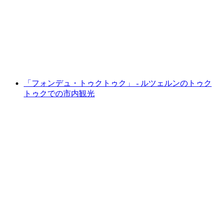
バイクプライベート
1人あたり
最安値 ¥48500
「フォンデュ・トゥクトゥク」 - ルツェルンのトゥク
トゥクでの市内観光