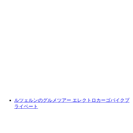
フォンデュカヌーツアー ヴィアヴァルドシュ
タッター湖
1人あたり
最安値 ¥18300
ルツェルンのグルメツアー エレクトロカーゴバイクプ
ライベート