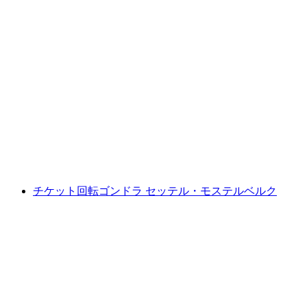
ロッジ・モステルベルクの朝食
1人あたり
最安値 ¥3500
チケット回転ゴンドラ セッテル・モステルベルク