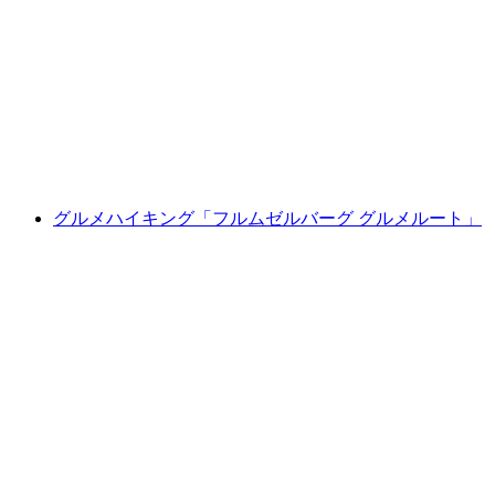
ルツェルン発のKlingenstock 10湖ツアー
1人あたり
最安値 ¥135800
グルメハイキング「フルムゼルバーグ グルメルート」