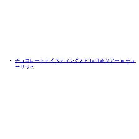
ウーリ州の個別ガイド付きハイキング
1人あたり
最安値 ¥101400
チョコレートテイスティングとE-TukTukツアー in チュ
ーリッヒ