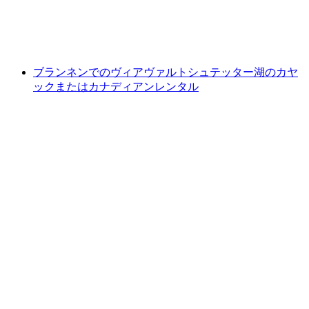
1人あたり
最安値 ¥4500
ブランネンでのヴィアヴァルトシュテッター湖のカヤ
ックまたはカナディアンレンタル