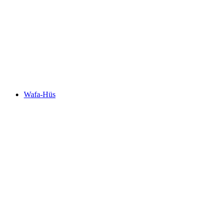
Saaser Museeum
Wafa-Hüs