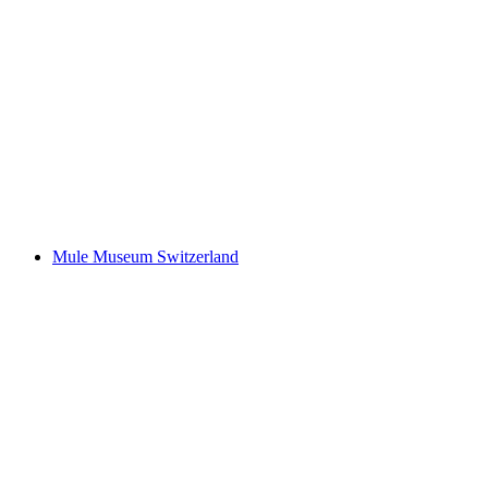
Es ist dies beinahe Unsichtbare
Mule Museum Switzerland