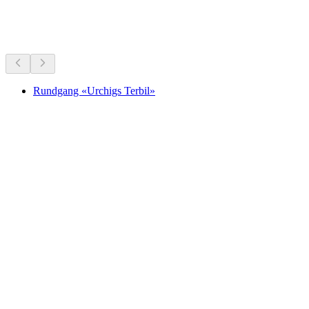
博物館・展覧会
車で30分圏内
Rundgang «Urchigs Terbil»