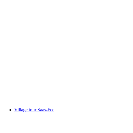
First Steps on the Pump Track
自由に入場可能
Village tour Saas-Fee