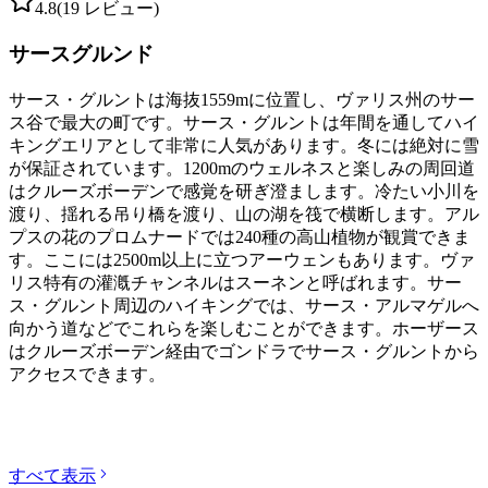
4.8
(19 レビュー)
サースグルンド
サース・グルントは海抜1559mに位置し、ヴァリス州のサー
ス谷で最大の町です。サース・グルントは年間を通してハイ
キングエリアとして非常に人気があります。冬には絶対に雪
が保証されています。1200mのウェルネスと楽しみの周回道
はクルーズボーデンで感覚を研ぎ澄まします。冷たい小川を
渡り、揺れる吊り橋を渡り、山の湖を筏で横断します。アル
プスの花のプロムナードでは240種の高山植物が観賞できま
す。ここには2500m以上に立つアーウェンもあります。ヴァ
リス特有の灌漑チャンネルはスーネンと呼ばれます。サー
ス・グルント周辺のハイキングでは、サース・アルマゲルへ
向かう道などでこれらを楽しむことができます。ホーザース
はクルーズボーデン経由でゴンドラでサース・グルントから
アクセスできます。
カテゴリーを探す
すべて表示