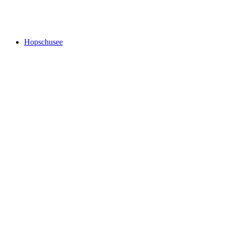
Priorat Church of Niedergesteln
Hopschusee