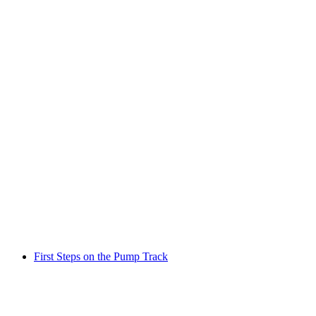
Kids Bike League Steinbock Pro Pumptrack
自由に入場可能
First Steps on the Pump Track