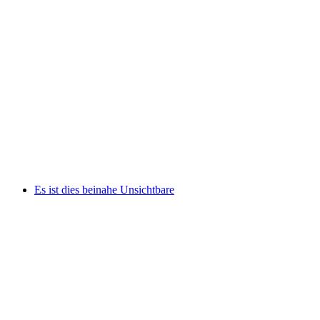
Rundgang «Urchigs Terbil»
Es ist dies beinahe Unsichtbare