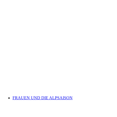
Village tour Saas-Fee
自由に入場可能
FRAUEN UND DIE ALPSAISON