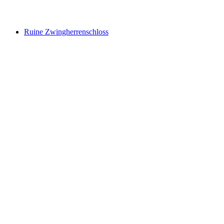
Ruine Steinhaus
Ruine Zwingherrenschloss
Ruine Zwingherrenschloss