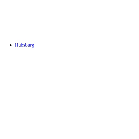
Schlössli
Habsburg