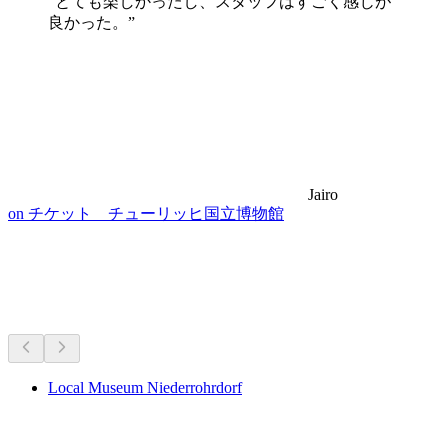
“とても楽しかったし、スタッフはすごく感じが
良かった。”
Jairo
on チケット チューリッヒ国立博物館
博物館・展覧会
車で15分圏内
Local Museum Niederrohrdorf