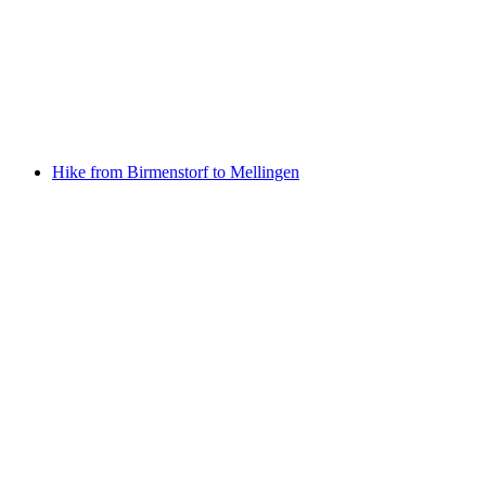
Tree horoscope: a new offer in the Reusspark
area
自由に入場可能
Hike from Birmenstorf to Mellingen