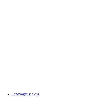
Castle Chapel of St Nicholas
Landvogteischloss