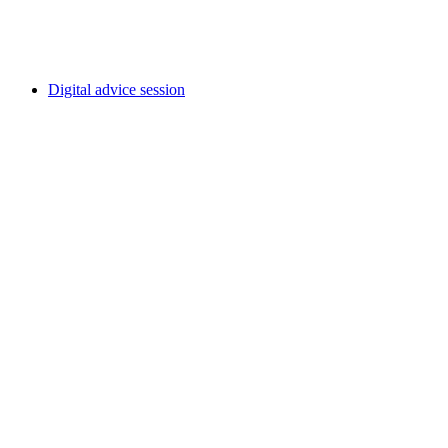
自由に入場可能
Digital advice session
Digital advice session