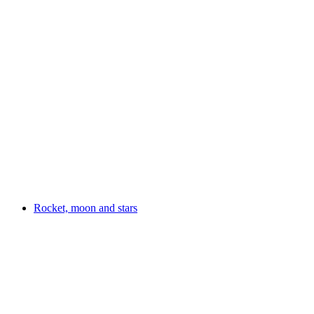
Hü, Rössli hü!
Rocket, moon and stars