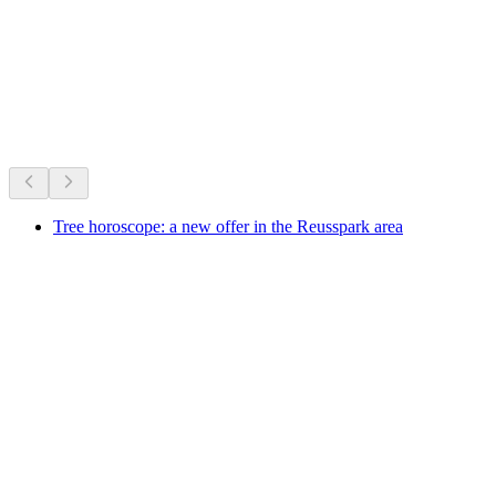
開催中のイベント
開催中のイベントに基づくおすすめ
Tree horoscope: a new offer in the Reusspark area