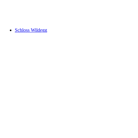
Habsburg
Schloss Wildegg
Schloss Wildegg