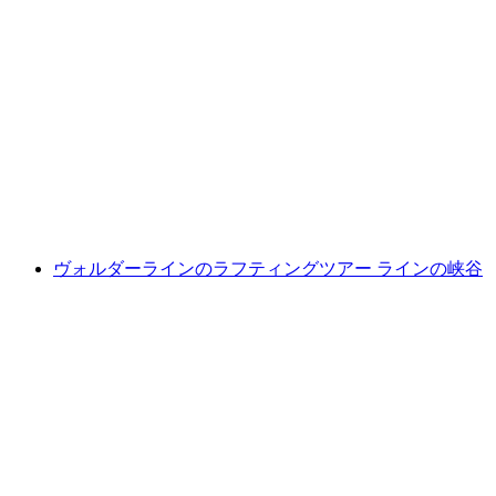
ラオックスのロックスパーク「オールイン」
チケット
1人あたり
最安値 ¥10200
ヴォルダーラインのラフティングツアー ラインの峡谷