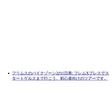
イランツ発フォアラインでの半日ラフティン
グ
1人あたり
最安値 ¥25500
フリムスのバイクゾーン2の1日券: フレムXプレスでス
タートゲルスまで行こう。初心者向けのツアーです。