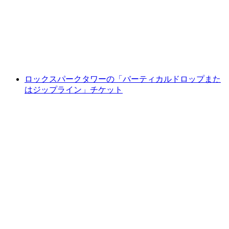
枚（ラアクス）
1人あたり
最安値 ¥5900
ロックスパークタワーの「バーティカルドロップまた
はジップライン」チケット