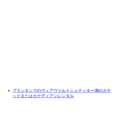
ローテンフルー パラグライダー ミューテン地
域
1人あたり
最安値 ¥40700
ブランネンでのヴィアヴァルトシュテッター湖のカヤ
ックまたはカナディアンレンタル