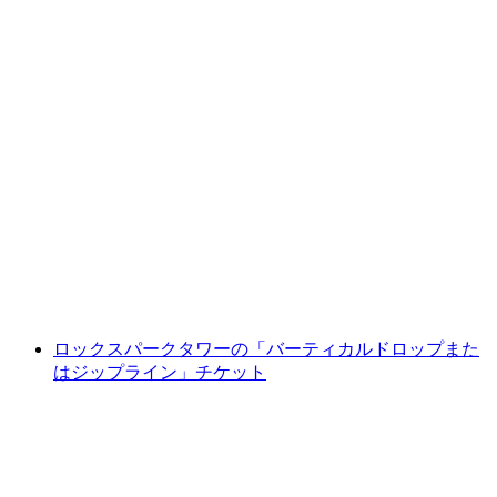
ロックスパークタワーでの自由選択チケット4
枚（ラアクス）
1人あたり
最安値 ¥5900
ロックスパークタワーの「バーティカルドロップまた
はジップライン」チケット