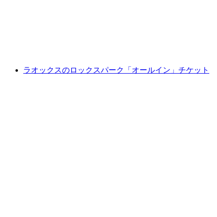
1人あたり
最安値 ¥2100
ラオックスのロックスパーク「オールイン」チケット