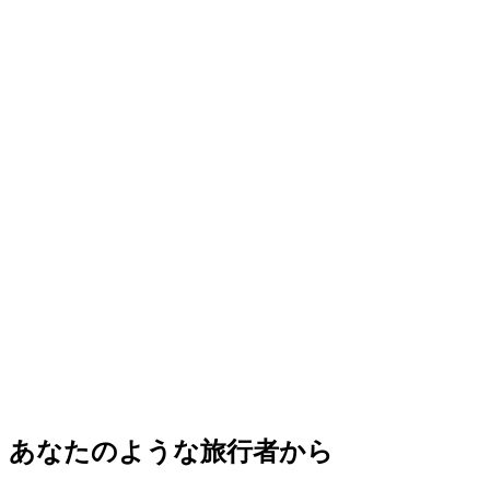
ラオックスのロックスパーク「オールイン」
チケット
1人あたり
最安値 ¥10200
あなたのような旅行者から