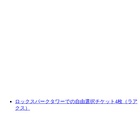
バウムウィップフェルパスのチケット
1人あたり
最安値 ¥4500
ロックスパークタワーでの自由選択チケット4枚（ラア
クス）