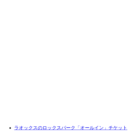
ロックスパークタワーの「バーティカルドロ
ップまたはジップライン」チケット
1人あたり
最安値 ¥2100
ラオックスのロックスパーク「オールイン」チケット