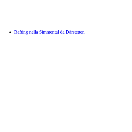
a persona
da CHF 82
Rafting nella Simmental da Därstetten