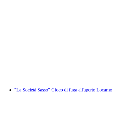
"Gli Iguanas" Gioco di fuga all'aperto
Bellinzona
a persona
da CHF 12.80
"La Società Sasso" Gioco di fuga all'aperto Locarno