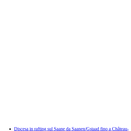
Canyoning nella Saxetenschlucht da Interlaken
a persona
da CHF 149
Discesa in rafting sul Saane da Saanen/Gstaad fino a Château-