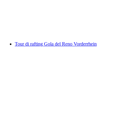
a persona
da CHF 79
Tour di rafting Gola del Reno Vorderrhein