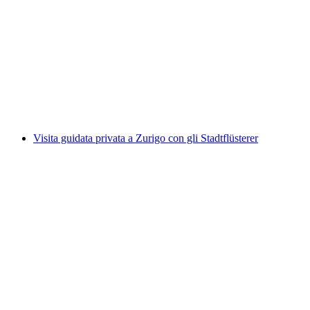
Rafting sulla Simme da Interlaken o Därstetten
a persona
da CHF 129
Visita guidata privata a Zurigo con gli Stadtflüsterer