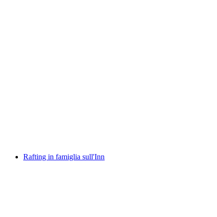
Tour di rafting Gola del Reno Vorderrhein
a persona
da CHF 125
Rafting in famiglia sull'Inn