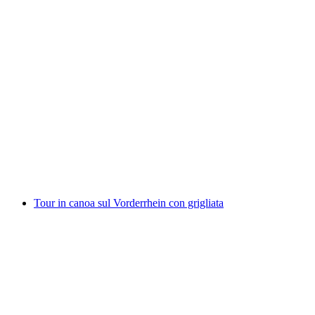
Rafting nella Simmental da Därstetten
a persona
da CHF 135
Tour in canoa sul Vorderrhein con grigliata