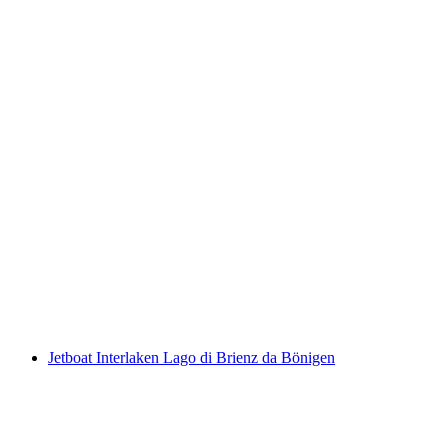
Giorno intero di canyoning a Boggera Plus
Valle di Cresciano
a persona
da CHF 190
Jetboat Interlaken Lago di Brienz da Bönigen