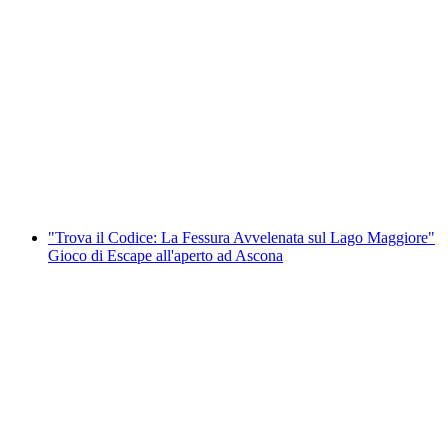
"I cortili nascosti di Locarno" visita guidata
privata della città
a persona
da CHF 220
"Trova il Codice: La Fessura Avvelenata sul Lago Maggiore"
Gioco di Escape all'aperto ad Ascona