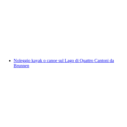
Discesa in rafting sul Saane da Saanen/Gstaad
fino a Château-d'Oex
a persona
da CHF 125
Noleggio kayak o canoe sul Lago di Quattro Cantoni da
Brunnen