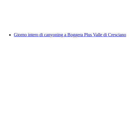
a persona
da CHF 230
Giorno intero di canyoning a Boggera Plus Valle di Cresciano