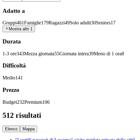
Adatto a
Gruppi
461
Famiglie
179
Ragazzi
49
Solo adulti
30
Seniors
17
Mostra altri 1
Durata
1-3 ore
343
Mezza giornata
55
Giornata intera
39
Meno di 1 ora
8
Difficoltà
Medio
141
Prezzo
Budget
232
Premium
106
512 risultati
Elenco
Mappa
"I cortili nascosti di Locarno" visita guidata privata della città