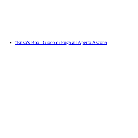
a persona
da CHF 225
"Enzo's Box" Gioco di Fuga all'Aperto Ascona