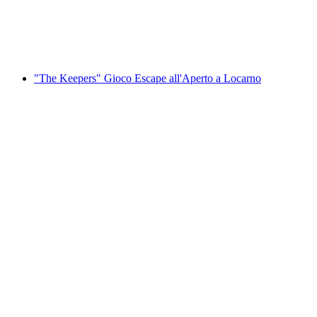
a persona
da CHF 12.80
"The Keepers" Gioco Escape all'Aperto a Locarno