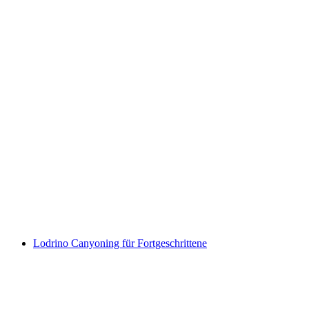
"Enzo's Box" Gioco di Fuga all'Aperto Ascona
a persona
da CHF 14
Lodrino Canyoning für Fortgeschrittene