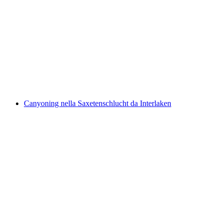
Tutta per 3-6 persone: Noleggio di barche
gonfiabili
a persona
da CHF 190
Canyoning nella Saxetenschlucht da Interlaken