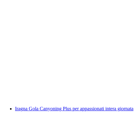
"The Keepers" Gioco Escape all'Aperto a
Locarno
a persona
da CHF 14
Iragna Gola Canyoning Plus per appassionati intera giornata