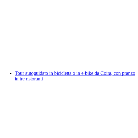
Golf urbano a Coira
a persona
da CHF 18
Tour autoguidato in bicicletta o in e-bike da Coira, con pranzo
in tre ristoranti