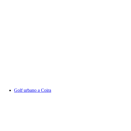
Escursione lungo il sentiero panoramico di
Chur con un menù di tre portate in tre
ristoranti
a persona
da CHF 74
Golf urbano a Coira