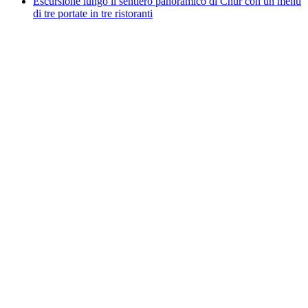
Escursione lungo il sentiero panoramico di Chur con un menù
di tre portate in tre ristoranti