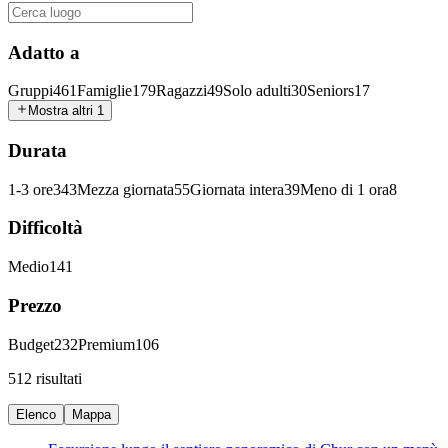
Adatto a
Gruppi
461
Famiglie
179
Ragazzi
49
Solo adulti
30
Seniors
17
Mostra altri 1
Durata
1-3 ore
343
Mezza giornata
55
Giornata intera
39
Meno di 1 ora
8
Difficoltà
Medio
141
Prezzo
Budget
232
Premium
106
512 risultati
Elenco
Mappa