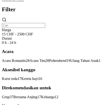
Filter
Harga
15 CHF - 2500 CHF
Durasi
0 h - 24 h
Acara
Acara Romantis
28
Acara Tim
28
Polterabend
19
Ulang Tahun Anak
1
Aksesibel kanggo
Kursi roda
17
Kereta bayi
16
Direkomendasikan untuk
Grup
37
Bersama Anjing
17
Keluarga
12