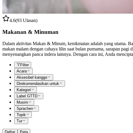
4.6
(93 Ulasan)
Makanan & Minuman
Dalam aktivitas Makan & Minum, kenikmatan adalah yang utama. Baik
makan malam dengan cahaya lilin saat bulan purnama, sarapan pagi di
menyenangkan panca indera lainnya. Dengan cara ini, Anda menciptak
Filter
Acara
Aksesibel kanggo
Direkomendasikan untuk
Kategori
Label GTTD
Musim
Sprachen
Topik
Tur
Daftar
Peta