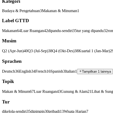
Kategori
Budaya & Pengetahuan
3
Makanan & Minuman
1
Label GTTD
Makanan
64
Luar Ruangan
42
dipandu-sendiri
35
tur yang dipandu
32
rom
Musim
Q2 (Apr-Jun)
40
Q3 (Jul-Sep)
38
Q4 (Okt-Des)
38
Kuartal 1 (Jan-Mar)
2
Sprachen
Deutsch
36
English
34
French
16
Spanish
3
Italian
1
Tampilkan 1 lainnya
Topik
Makan & Minum
67
Luar Ruangan
43
Gunung & Alam
21
Lihat & Sung
Tur
dikelola-sendiri
35
dipimpin
30
pribadi
13
Wisata Harian
7