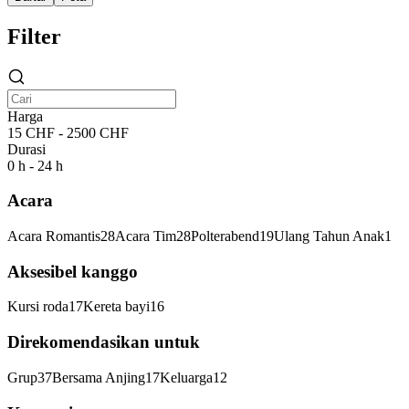
Filter
Harga
15 CHF - 2500 CHF
Durasi
0 h - 24 h
Acara
Acara Romantis
28
Acara Tim
28
Polterabend
19
Ulang Tahun Anak
1
Aksesibel kanggo
Kursi roda
17
Kereta bayi
16
Direkomendasikan untuk
Grup
37
Bersama Anjing
17
Keluarga
12