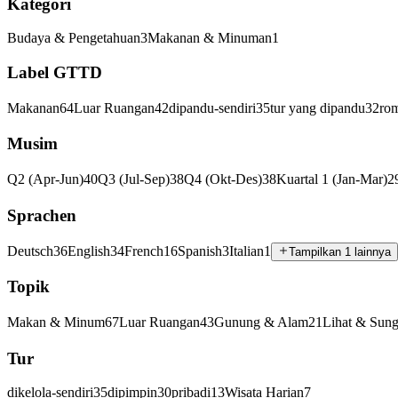
Kategori
Budaya & Pengetahuan
3
Makanan & Minuman
1
Label GTTD
Makanan
64
Luar Ruangan
42
dipandu-sendiri
35
tur yang dipandu
32
rom
Musim
Q2 (Apr-Jun)
40
Q3 (Jul-Sep)
38
Q4 (Okt-Des)
38
Kuartal 1 (Jan-Mar)
2
Sprachen
Deutsch
36
English
34
French
16
Spanish
3
Italian
1
Tampilkan 1 lainnya
Topik
Makan & Minum
67
Luar Ruangan
43
Gunung & Alam
21
Lihat & Sung
Tur
dikelola-sendiri
35
dipimpin
30
pribadi
13
Wisata Harian
7