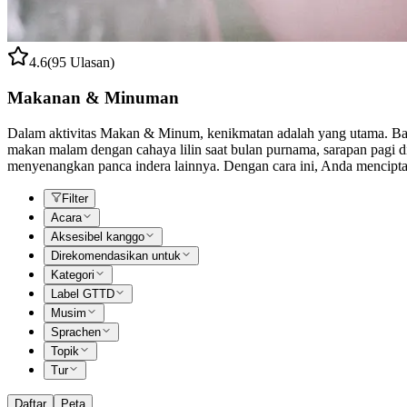
4.6
(95 Ulasan)
Makanan & Minuman
Dalam aktivitas Makan & Minum, kenikmatan adalah yang utama. Baik
makan malam dengan cahaya lilin saat bulan purnama, sarapan pagi di
menyenangkan panca indera lainnya. Dengan cara ini, Anda menciptak
Filter
Acara
Aksesibel kanggo
Direkomendasikan untuk
Kategori
Label GTTD
Musim
Sprachen
Topik
Tur
Daftar
Peta