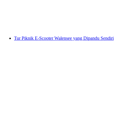
per orang
mulai dari Rp 1581000
Tur Piknik E-Scooter Walensee yang Dipandu Sendiri