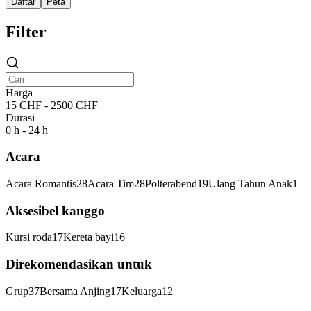
Daftar
Peta
Filter
Harga
15 CHF - 2500 CHF
Durasi
0 h - 24 h
Acara
Acara Romantis
28
Acara Tim
28
Polterabend
19
Ulang Tahun Anak
1
Aksesibel kanggo
Kursi roda
17
Kereta bayi
16
Direkomendasikan untuk
Grup
37
Bersama Anjing
17
Keluarga
12