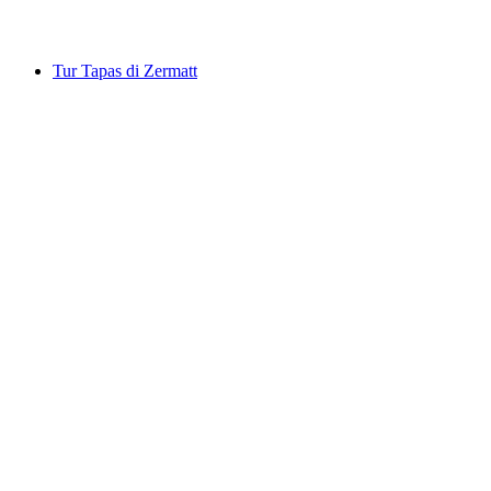
mulai dari Rp 57260000
Tur Tapas di Zermatt