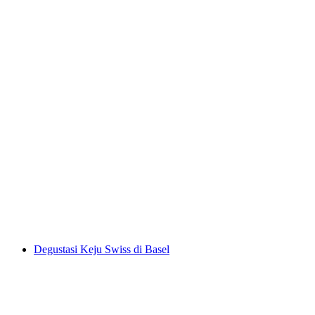
Weincomedy Kapal dengan Menu dari
Rapperswil
per orang
mulai dari Rp 3115000
Degustasi Keju Swiss di Basel