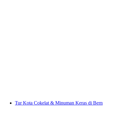
Tur Piknik E-Scooter Walensee yang Dipandu
Sendiri
per orang
mulai dari Rp 1260000
Tur Kota Cokelat & Minuman Keras di Bern