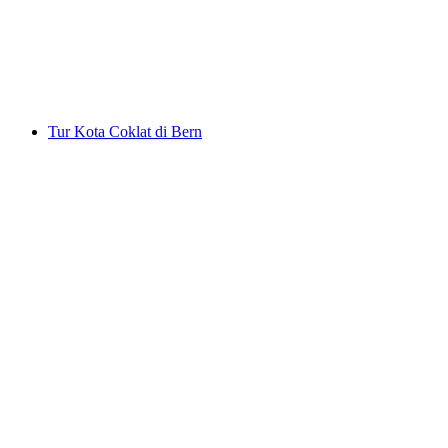
per orang
mulai dari Rp 344000
Tur Kota Coklat di Bern