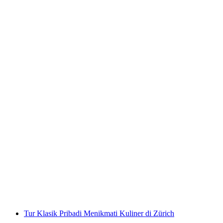
Wisata Kota Anggur dan Keju E-TukTuk di
Jenewa
per orang
mulai dari Rp 5383000
Tur Klasik Pribadi Menikmati Kuliner di Zürich