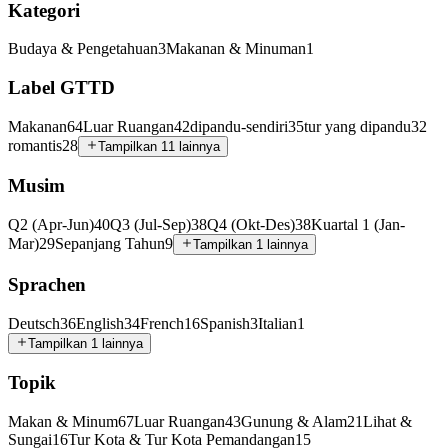
Kategori
Budaya & Pengetahuan
3
Makanan & Minuman
1
Label GTTD
Makanan
64
Luar Ruangan
42
dipandu-sendiri
35
tur yang dipandu
32
romantis
28
Tampilkan 11 lainnya
Musim
Q2 (Apr-Jun)
40
Q3 (Jul-Sep)
38
Q4 (Okt-Des)
38
Kuartal 1 (Jan-
Mar)
29
Sepanjang Tahun
9
Tampilkan 1 lainnya
Sprachen
Deutsch
36
English
34
French
16
Spanish
3
Italian
1
Tampilkan 1 lainnya
Topik
Makan & Minum
67
Luar Ruangan
43
Gunung & Alam
21
Lihat &
Sungai
16
Tur Kota & Tur Kota Pemandangan
15