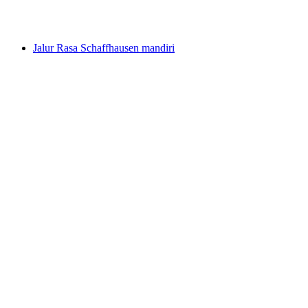
per orang
mulai dari Rp 4123000
Jalur Rasa Schaffhausen mandiri