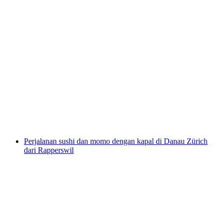
Tur Fondue E-TukTuk di Jenewa
per orang
mulai dari Rp 5497000
Perjalanan sushi dan momo dengan kapal di Danau Zürich
dari Rapperswil