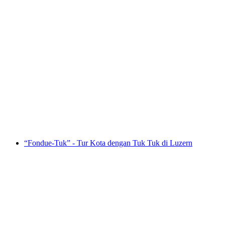
Jalur Rasa Schaffhausen mandiri
per orang
mulai dari Rp 1947000
“Fondue-Tuk” - Tur Kota dengan Tuk Tuk di Luzern