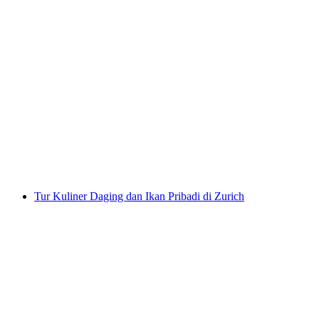
Fondue-Chinoise Kapal Zürichsee dari
Rapperswil
per orang
mulai dari Rp 2245000
Tur Kuliner Daging dan Ikan Pribadi di Zurich