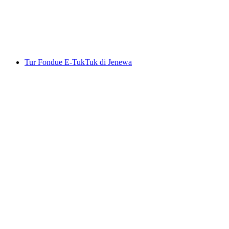
per orang
mulai dari Rp 367000
Tur Fondue E-TukTuk di Jenewa