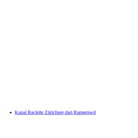
Tur Kota Coklat di Bern
per orang
mulai dari Rp 1260000
Kapal Raclette Zürichsee dari Rapperswil