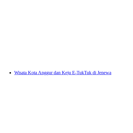
Tur Tapas di Zermatt
per orang
mulai dari Rp 2222000
Wisata Kota Anggur dan Keju E-TukTuk di Jenewa