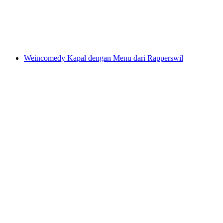
per orang
mulai dari Rp 1489000
Weincomedy Kapal dengan Menu dari Rapperswil