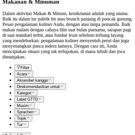
Makanan & Minuman
Dalam aktivitas Makan & Minum, kenikmatan adalah yang utama.
Baik itu dalam tur pabrik bir atau brunch panjang di puncak gunung.
Pesan pengalaman kuliner Anda, dengan atau tanpa pemandu. Baik
makan malam dengan cahaya lilin saat bulan purnama, sarapan pagi
di saat matahari terbit, atau fondue lezat sebelum terbang layang
yang mendebarkan: pengalaman kuliner menyentuh perut dan juga
menyenangkan panca indera lainnya. Dengan cara ini, Anda
menciptakan situasi yang tak terlupakan, di mana tubuh dan jiwa
dimanjakan.
Filter
Acara
Aksesibel kanggo
Direkomendasikan untuk
Kategori
Label GTTD
Musim
Sprachen
Topik
Tur