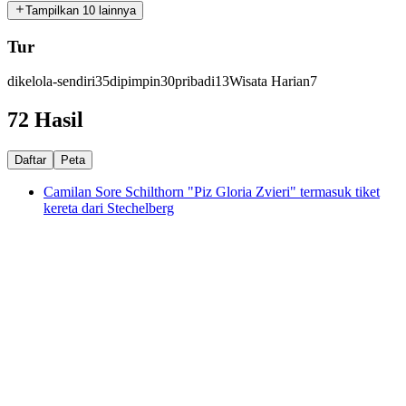
Tampilkan 10 lainnya
Tur
dikelola-sendiri
35
dipimpin
30
pribadi
13
Wisata Harian
7
72 Hasil
Daftar
Peta
Camilan Sore Schilthorn "Piz Gloria Zvieri" termasuk tiket
kereta dari Stechelberg