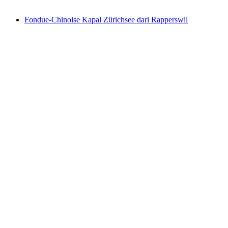
mulai dari Rp 6414000
Fondue-Chinoise Kapal Zürichsee dari Rapperswil