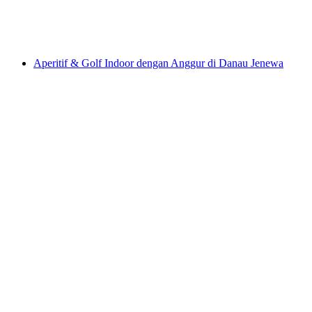
per orang
mulai dari Rp 2497000
Aperitif & Golf Indoor dengan Anggur di Danau Jenewa