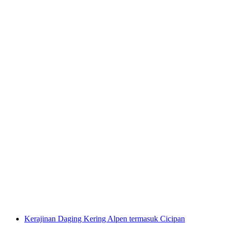
Camilan Sore Schilthorn "Piz Gloria Zvieri"
termasuk tiket kereta dari Stechelberg
per orang
mulai dari Rp 2772000
Kerajinan Daging Kering Alpen termasuk Cicipan