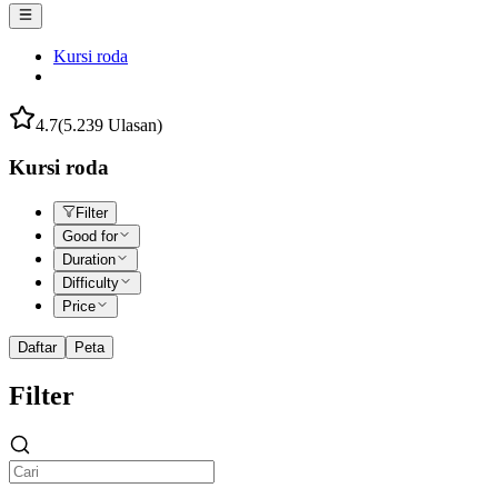
Kursi roda
4.7
(5.239 Ulasan)
Kursi roda
Filter
Good for
Duration
Difficulty
Price
Daftar
Peta
Filter