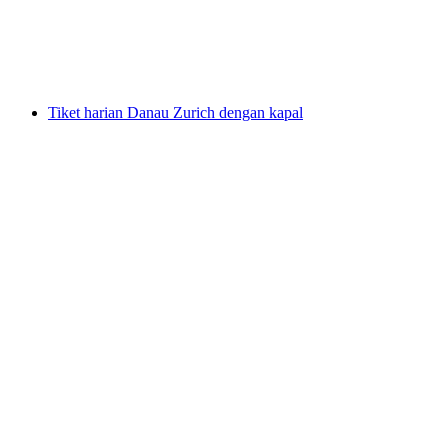
per orang
mulai dari Rp 5708000
Tiket harian Danau Zurich dengan kapal