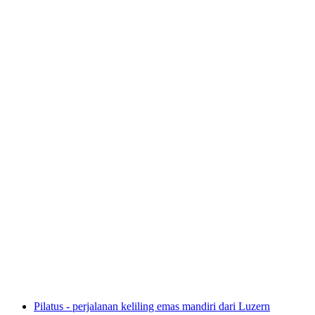
Tiket Museum Lindt Home of Chocolate
per orang
mulai dari Rp 390000
Pilatus - perjalanan keliling emas mandiri dari Luzern