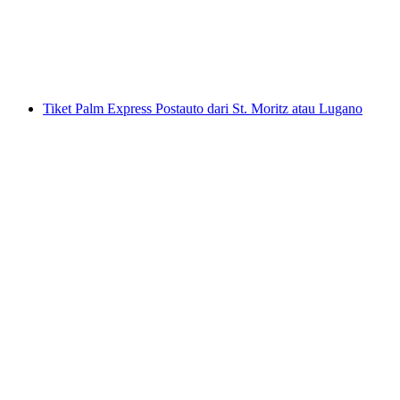
per orang
mulai dari Rp 711000
Tiket Palm Express Postauto dari St. Moritz atau Lugano