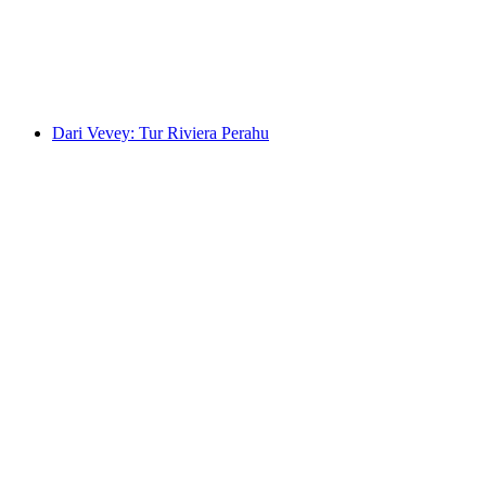
per orang
mulai dari Rp 3757000
Dari Vevey: Tur Riviera Perahu