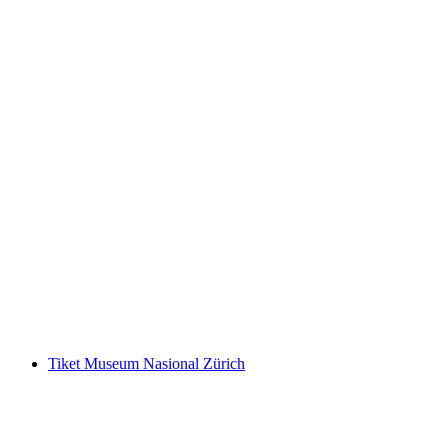
Aletsch Arena Tiket Pass Penemu
per orang
mulai dari Rp 1260000
Tiket Museum Nasional Zürich