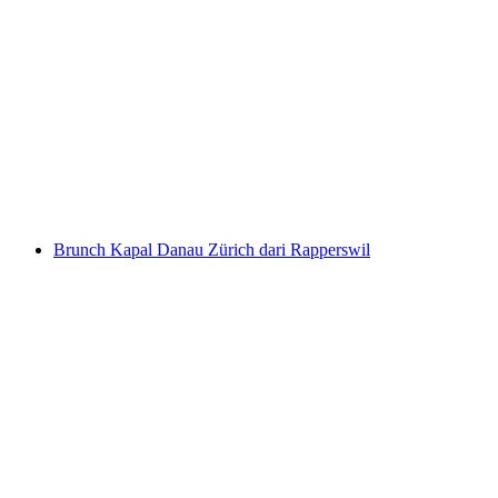
Tiket Niesenbahn dari Mülenen
per orang
mulai dari Rp 917000
Brunch Kapal Danau Zürich dari Rapperswil