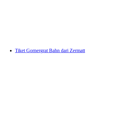
Tiket Stoosbahn dari Schwyz
per orang
mulai dari Rp 266000
Tiket Gornergrat Bahn dari Zermatt