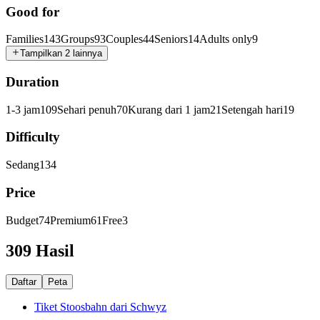
Good for
Families
143
Groups
93
Couples
44
Seniors
14
Adults only
9
Tampilkan 2 lainnya
Duration
1-3 jam
109
Sehari penuh
70
Kurang dari 1 jam
21
Setengah hari
19
Difficulty
Sedang
134
Price
Budget
74
Premium
61
Free
3
309 Hasil
Daftar
Peta
Tiket Stoosbahn dari Schwyz