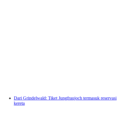
Bönigen - Ringgenberg Tiket Kapal Brienzersee
per orang
mulai dari Rp 115000
Dari Grindelwald: Tiket Jungfraujoch termasuk reservasi
kereta