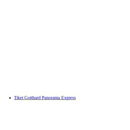
Tiket Stanserhorn: Kereta Gantung dan
CabriO
per orang
mulai dari Rp 940000
Tiket Gotthard Panorama Express