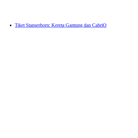
per orang
mulai dari Rp 779000
Tiket Stanserhorn: Kereta Gantung dan CabriO