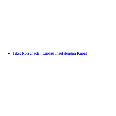
Pilatus - perjalanan keliling emas mandiri dari
Luzern termasuk keberangkatan kapal
per orang
mulai dari Rp 2744000
Tiket Rorschach - Lindau Insel dengan Kapal