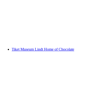
Dari Vevey: Tur Riviera Perahu
per orang
mulai dari Rp 871000
Tiket Museum Lindt Home of Chocolate