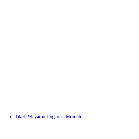
Tiket Palm Express Postauto dari St. Moritz
atau Lugano
per orang
mulai dari Rp 2108000
Tiket Pelayaran Lugano - Morcote