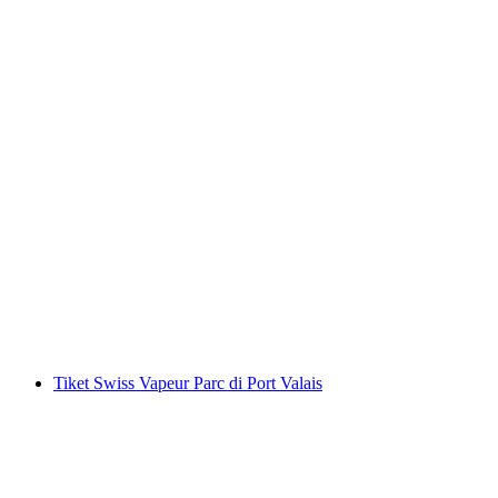
Tiket harian Danau Zurich dengan kapal
per orang
mulai dari Rp 825000
Tiket Swiss Vapeur Parc di Port Valais