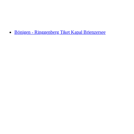
per orang
mulai dari Rp 633000
Bönigen - Ringgenberg Tiket Kapal Brienzersee