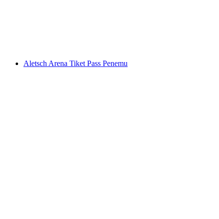
per orang
mulai dari Rp 527000
Aletsch Arena Tiket Pass Penemu