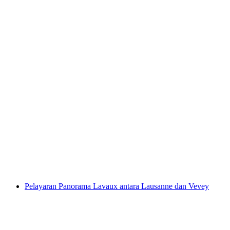
Tiket Danau Jenewa dari Lausanne ke Evian-
les-Bains dan kembali
per orang
mulai dari Rp 1008000
Pelayaran Panorama Lavaux antara Lausanne dan Vevey