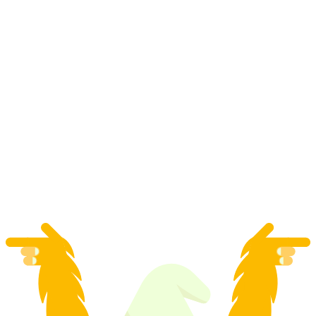
Tiket pelayaran kapal dari Lausanne ke Kastil
Chillon dan kembali
per orang
mulai dari Rp 1260000