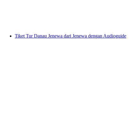
per orang
mulai dari Rp 871000
Tiket Tur Danau Jenewa dari Jenewa dengan Audioguide
Tiket Tur Danau Jenewa dari Jenewa dengan
Audioguide