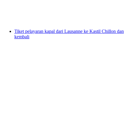
per orang
mulai dari Rp 459000
Tiket pelayaran kapal dari Lausanne ke Kastil Chillon dan
kembali