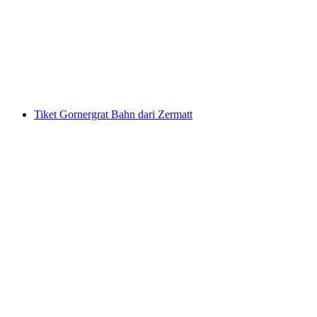
Tiket Stoosbahn dari Schwyz
per orang
mulai dari Rp 266000
Tiket Gornergrat Bahn dari Zermatt