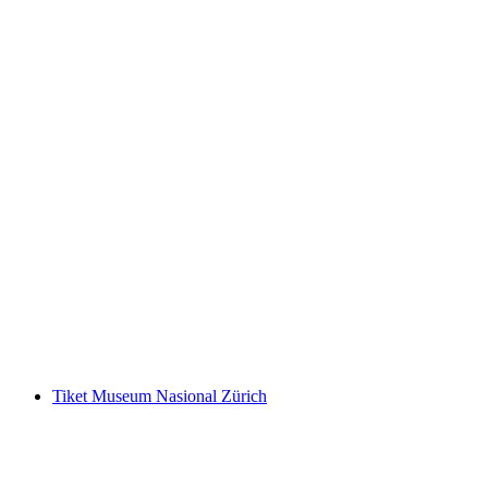
Aletsch Arena Tiket Pass Penemu
per orang
mulai dari Rp 1260000
Tiket Museum Nasional Zürich