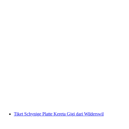
Tiket Gornergrat Bahn dari Zermatt
per orang
mulai dari Rp 1512000
Tiket Schynige Platte Kereta Gigi dari Wilderswil