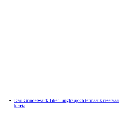
Bönigen - Ringgenberg Tiket Kapal Brienzersee
per orang
mulai dari Rp 115000
Dari Grindelwald: Tiket Jungfraujoch termasuk reservasi
kereta