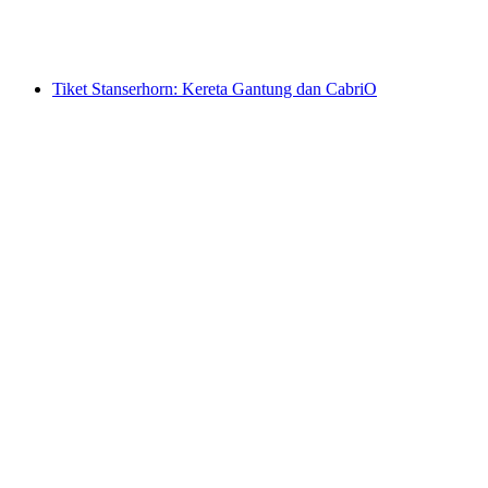
per orang
mulai dari Rp 779000
Tiket Stanserhorn: Kereta Gantung dan CabriO