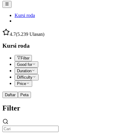
Kursi roda
4.7
(5.239 Ulasan)
Kursi roda
Filter
Good for
Duration
Difficulty
Price
Daftar
Peta
Filter