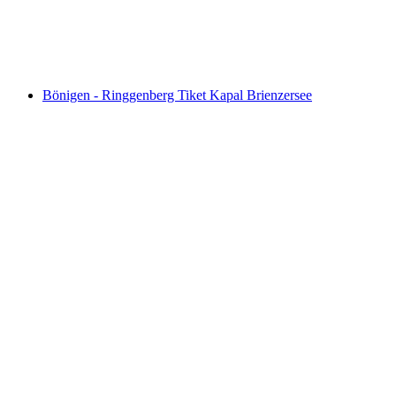
per orang
mulai dari Rp 633000
Bönigen - Ringgenberg Tiket Kapal Brienzersee