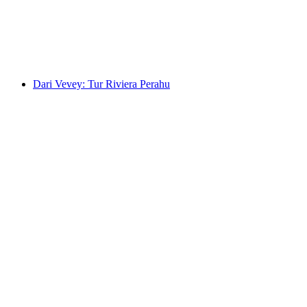
per orang
mulai dari Rp 3757000
Dari Vevey: Tur Riviera Perahu