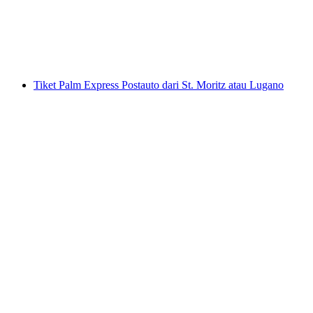
per orang
mulai dari Rp 711000
Tiket Palm Express Postauto dari St. Moritz atau Lugano