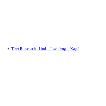
Pilatus - perjalanan keliling emas mandiri dari
Luzern termasuk keberangkatan kapal
per orang
mulai dari Rp 2744000
Tiket Rorschach - Lindau Insel dengan Kapal