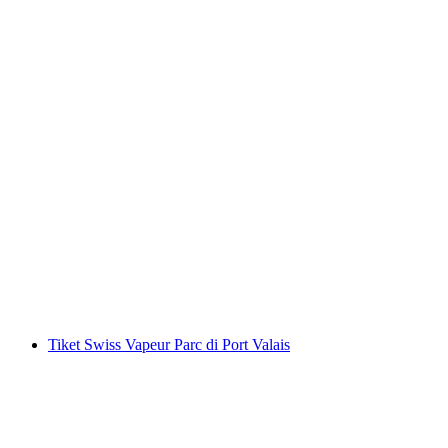
Tiket harian Danau Zurich dengan kapal
per orang
mulai dari Rp 825000
Tiket Swiss Vapeur Parc di Port Valais