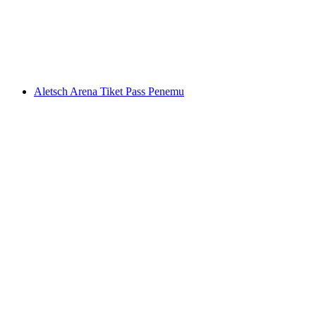
per orang
mulai dari Rp 527000
Aletsch Arena Tiket Pass Penemu