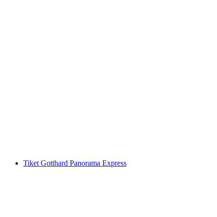
Tiket Stanserhorn: Kereta Gantung dan
CabriO
per orang
mulai dari Rp 940000
Tiket Gotthard Panorama Express