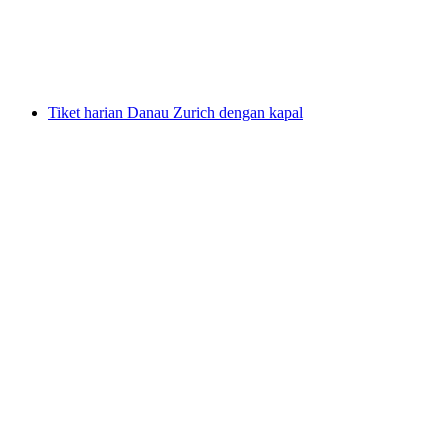
per orang
mulai dari Rp 5708000
Tiket harian Danau Zurich dengan kapal