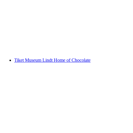
Dari Vevey: Tur Riviera Perahu
per orang
mulai dari Rp 871000
Tiket Museum Lindt Home of Chocolate