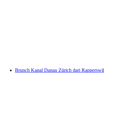
Tiket Niesenbahn dari Mülenen
per orang
mulai dari Rp 917000
Brunch Kapal Danau Zürich dari Rapperswil