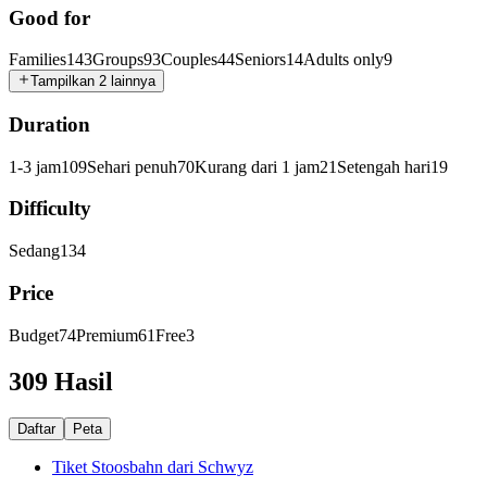
Good for
Families
143
Groups
93
Couples
44
Seniors
14
Adults only
9
Tampilkan 2 lainnya
Duration
1-3 jam
109
Sehari penuh
70
Kurang dari 1 jam
21
Setengah hari
19
Difficulty
Sedang
134
Price
Budget
74
Premium
61
Free
3
309 Hasil
Daftar
Peta
Tiket Stoosbahn dari Schwyz