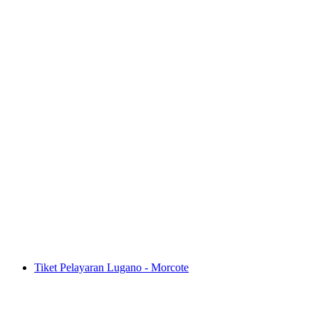
Tiket Palm Express Postauto dari St. Moritz
atau Lugano
per orang
mulai dari Rp 2108000
Tiket Pelayaran Lugano - Morcote