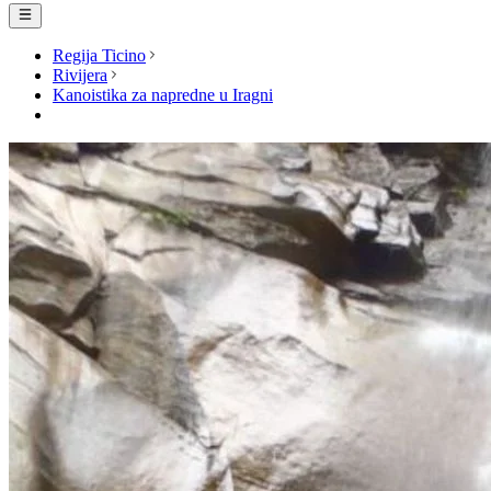
Regija Ticino
Rivijera
Kanoistika za napredne u Iragni