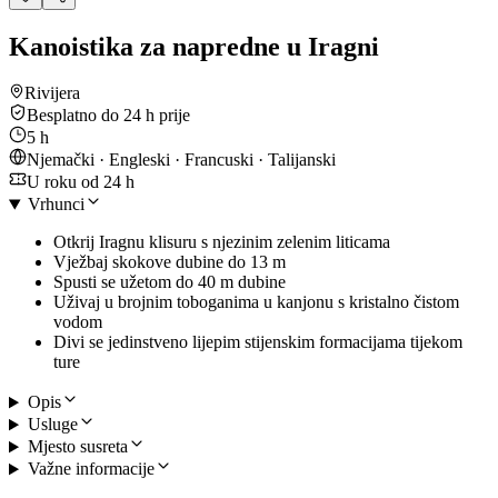
Kanoistika za napredne u Iragni
Rivijera
Besplatno do 24 h prije
5 h
Njemački · Engleski · Francuski · Talijanski
U roku od 24 h
Vrhunci
Otkrij Iragnu klisuru s njezinim zelenim liticama
Vježbaj skokove dubine do 13 m
Spusti se užetom do 40 m dubine
Uživaj u brojnim toboganima u kanjonu s kristalno čistom
vodom
Divi se jedinstveno lijepim stijenskim formacijama tijekom
ture
Opis
Usluge
Mjesto susreta
Važne informacije