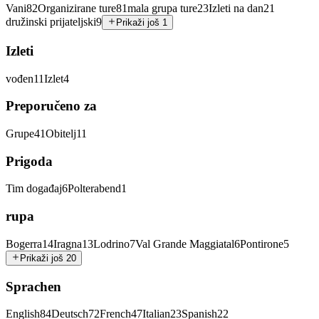
Vani
82
Organizirane ture
81
mala grupa ture
23
Izleti na dan
21
družinski prijateljski
9
Prikaži još 1
Izleti
vođen
11
Izlet
4
Preporučeno za
Grupe
41
Obitelj
11
Prigoda
Tim događaj
6
Polterabend
1
rupa
Bogerra
14
Iragna
13
Lodrino
7
Val Grande Maggiatal
6
Pontirone
5
Prikaži još 20
Sprachen
English
84
Deutsch
72
French
47
Italian
23
Spanish
22