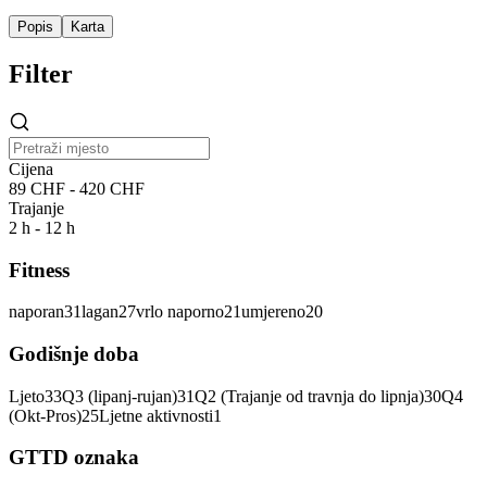
Popis
Karta
Filter
Cijena
89 CHF - 420 CHF
Trajanje
2 h - 12 h
Fitness
naporan
31
lagan
27
vrlo naporno
21
umjereno
20
Godišnje doba
Ljeto
33
Q3 (lipanj-rujan)
31
Q2 (Trajanje od travnja do lipnja)
30
Q4
(Okt-Pros)
25
Ljetne aktivnosti
1
GTTD oznaka