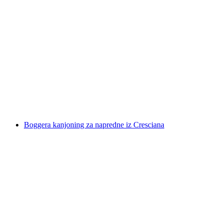
Canyoning u Val di Gei za napredne od
Gordevia
po osobi
od €222
Boggera kanjoning za napredne iz Cresciana