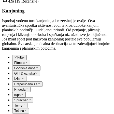
4.9
(119 Recenzije)
Kanjoning
Isprobaj vođenu turu kanjoninga i rezerviraj je ovdje. Ova
avanturistička sportka aktivnost vodi te kroz duboke kanjoni
planinskih područja u udaljenoj prirodi. Od penjanje, plivanja,
ronjenja i klizanja do skoka i spuštanja niz užad, sve je uključeno.
Još mlad sport pod nazivom kanjoning postaje sve popularniji
globalno. Švicarska je idealna destinacija za to zahvaljujući brojnim
kanjonima i planinskim potocima.
Filter
Fitness
Godišnje doba
GTTD oznaka
Izleti
Preporučeno za
Prigoda
rupa
Sprachen
Teme
Težina