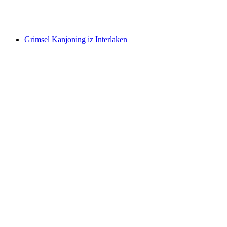
po osobi
od €145
Grimsel Kanjoning iz Interlaken