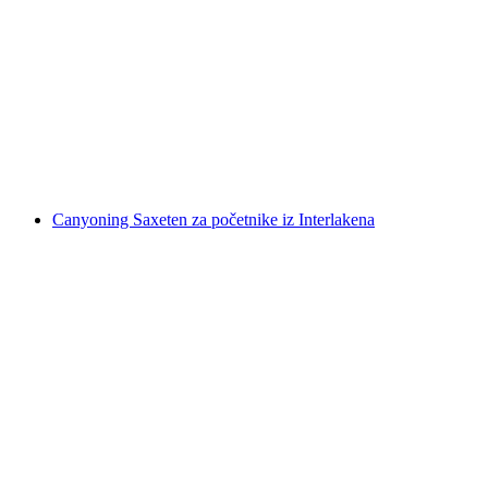
Maggiatal Val Grande Kanjoning za početnike
po osobi
od €173
Canyoning Saxeten za početnike iz Interlakena