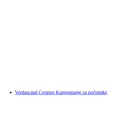
Kanoistika za napredne u Iragni
po osobi
od €245
Verdascatal Corippo Kanjoniranje za početnike