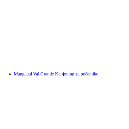
Canyoning kroz Saxetenschlucht kod
Interlaken
po osobi
od €166
Maggiatal Val Grande Kanjoning za početnike