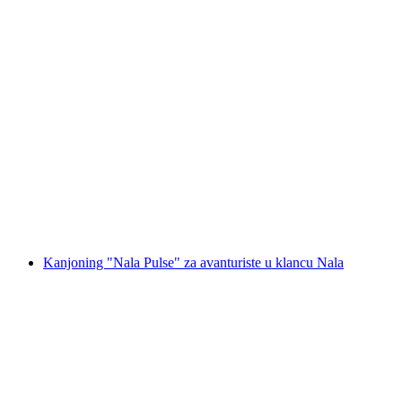
Grimsel Kanjoning iz Interlaken
po osobi
od €218
Kanjoning "Nala Pulse" za avanturiste u klancu Nala