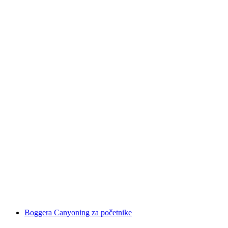
Canyoning Saxeten za početnike iz Interlakena
po osobi
od €177
Boggera Canyoning za početnike