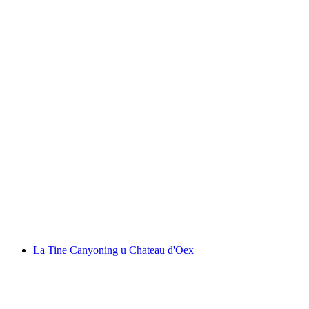
Boggera Canyoning za početnike
po osobi
od €151
La Tine Canyoning u Chateau d'Oex