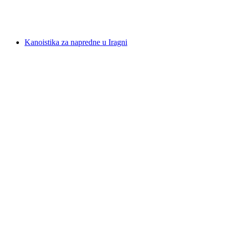
po osobi
od €245
Kanoistika za napredne u Iragni