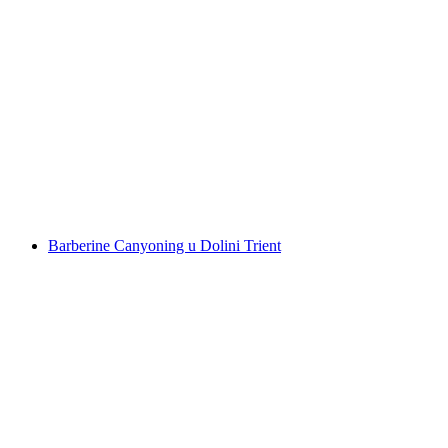
Canyoning tura za početnike Grimsel iz
Interlakena
po osobi
od €211
Barberine Canyoning u Dolini Trient