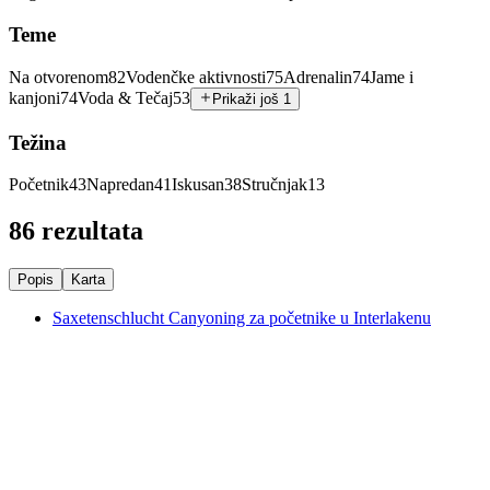
Teme
Na otvorenom
82
Vodenčke aktivnosti
75
Adrenalin
74
Jame i
kanjoni
74
Voda & Tečaj
53
Prikaži još 1
Težina
Početnik
43
Napredan
41
Iskusan
38
Stručnjak
13
86 rezultata
Popis
Karta
Saxetenschlucht Canyoning za početnike u Interlakenu