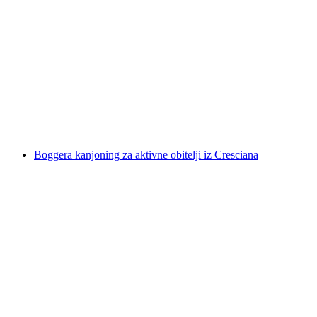
Jutro za kanoing za početnike kod Sierre
po osobi
od €190
Boggera kanjoning za aktivne obitelji iz Cresciana