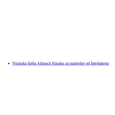
Grimsel kanjoning za početnike i napredne od
Interlakena
po osobi
od €200
Nizinska špilja Alpnach Hauska za napredne od Interlakena