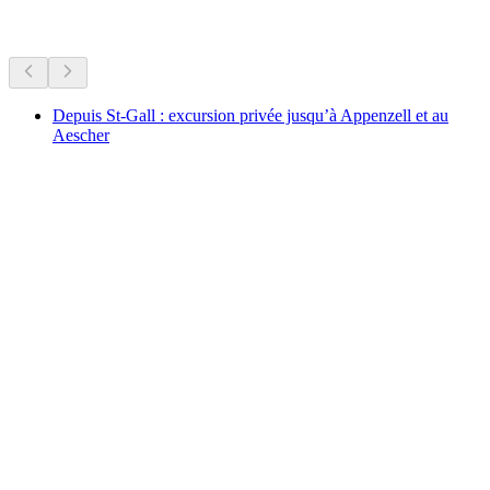
Plus d'activités
Depuis St-Gall : excursion privée jusqu’à Appenzell et au
Aescher