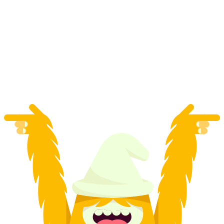
Au départ de Berne : excursion privée d'une
journée à Montreux et Chaplin’s World
par personne
à partir de CHF 930