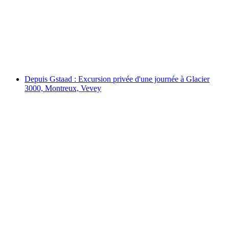
de tournage de « Crash Landing on You »
par personne
à partir de CHF 630
Depuis Gstaad : Excursion privée d'une journée à Glacier
3000, Montreux, Vevey