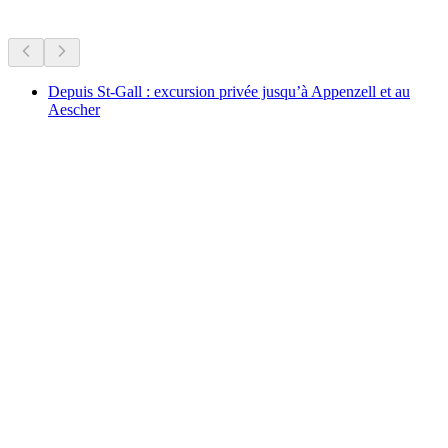
Plus d'activités
Depuis St-Gall : excursion privée jusqu’à Appenzell et au
Aescher