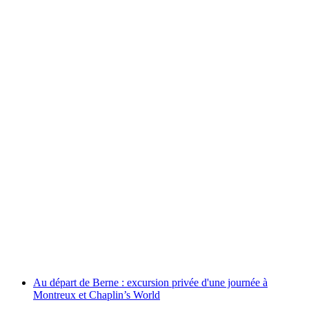
Depuis Gstaad : Excursion privée d'une journée
à Glacier 3000, Montreux, Vevey
par personne
à partir de CHF 1,080
Au départ de Berne : excursion privée d'une journée à
Montreux et Chaplin’s World