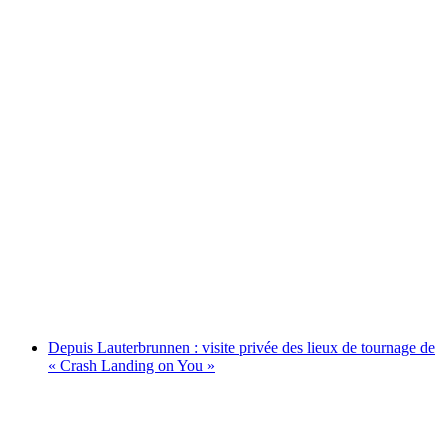
Depuis St-Gall : excursion privée jusqu’à
Appenzell et au Aescher
par personne
à partir de CHF 870
Depuis Lauterbrunnen : visite privée des lieux de tournage de
« Crash Landing on You »