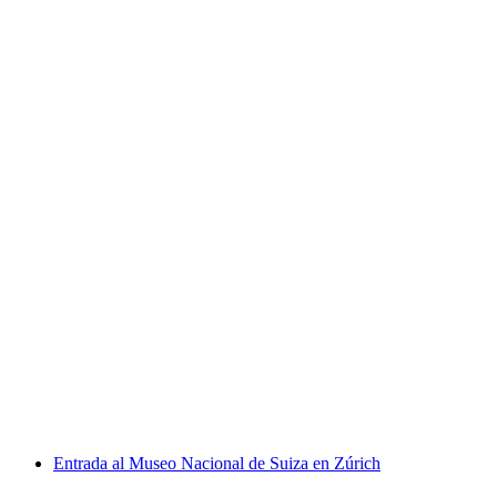
Visita histórica "Vigilante nocturno" Zúrich
por persona
desde €17
Entrada al Museo Nacional de Suiza en Zúrich