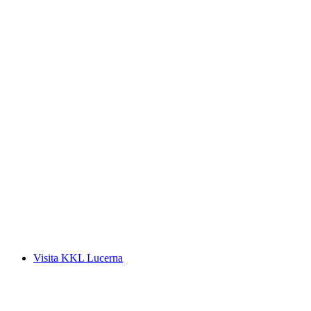
Visita histórica "Vigilante nocturno"
Winterthur
por persona
desde €28
Visita KKL Lucerna