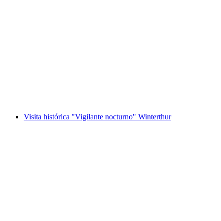
Entrada para el mundo de la experiencia
«Niklaus y Dorothee Flüe» en Lumeum
por persona
desde €32
Visita histórica "Vigilante nocturno" Winterthur