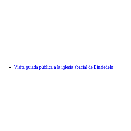
Entrada Museo Olímpico Lausana
por persona
desde €23
Visita guiada pública a la iglesia abacial de Einsiedeln