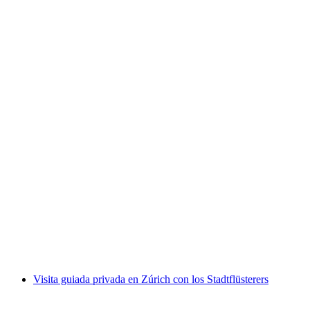
Pintura de fachadas y juegos de palabras Visita
de la ciudad de Lucerna
por persona
desde €34
Visita guiada privada en Zúrich con los Stadtflüsterers