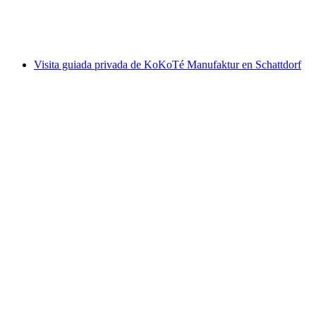
por persona
desde €17
Visita guiada privada de KoKoTé Manufaktur en Schattdorf