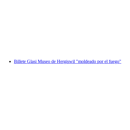
Visita guiada privada en Zúrich con los
Stadtflüsterers
por persona
desde €179
Billete Glasi Museo de Hergiswil "moldeado por el fuego"