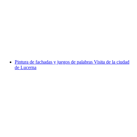
Entrada al Museo Nacional de Suiza en Zúrich
por persona
desde €15
Pintura de fachadas y juegos de palabras Visita de la ciudad
de Lucerna