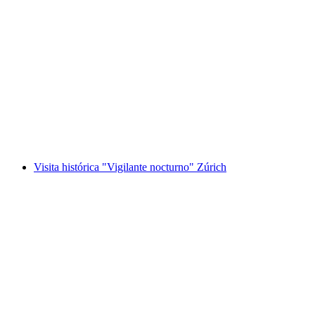
Entrada al Museo Suizo del Transporte de
Lucerna
por persona
desde €42
Visita histórica "Vigilante nocturno" Zúrich