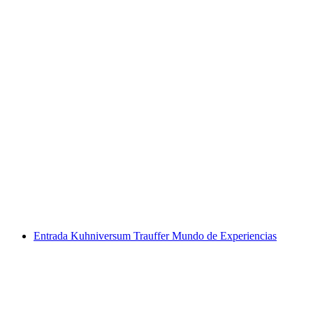
Visita privada al estadio SWISS Arena Kloten
con encuentro exclusivo
por persona
desde €735
Entrada Kuhniversum Trauffer Mundo de Experiencias