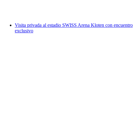
por persona
desde €21
Visita privada al estadio SWISS Arena Kloten con encuentro
exclusivo