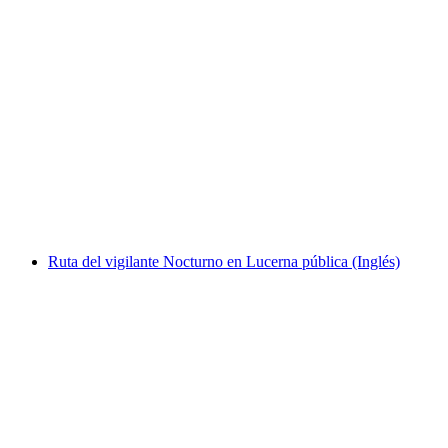
Evento en equipo "Inspirémonos" en la
Kunsthaus de Zúrich
por persona
desde €501
Ruta del vigilante Nocturno en Lucerna pública (Inglés)