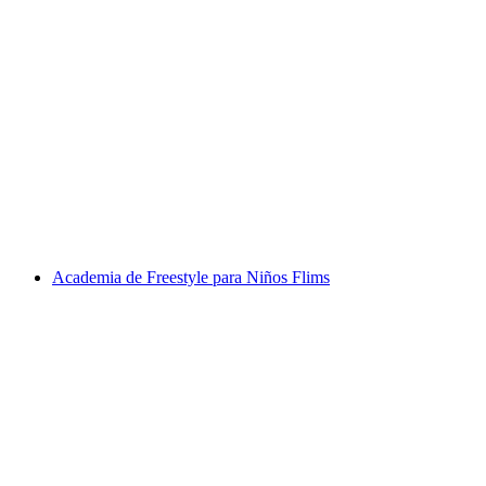
"Fussball Bot 360" entrenamiento virtual de
fútbol en Winterthur
por persona
desde €212
Academia de Freestyle para Niños Flims