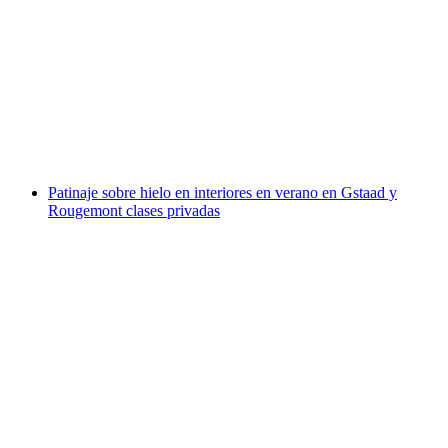
Boleto para el centro de bolos en Langenthal
por persona
desde €11
Patinaje sobre hielo en interiores en verano en Gstaad y
Rougemont clases privadas