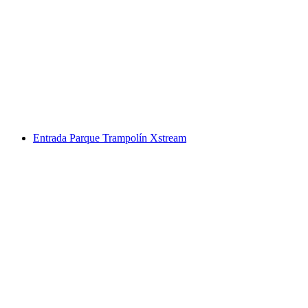
Entrada para una hora de WaveSurf Xstream
Park
por persona
desde €90
Entrada Parque Trampolín Xstream