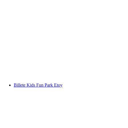
"Fussball Bot 360" entrenamiento virtual de
fútbol en Dübendorf
por persona
desde €212
Billete Kids Fun Park Etoy