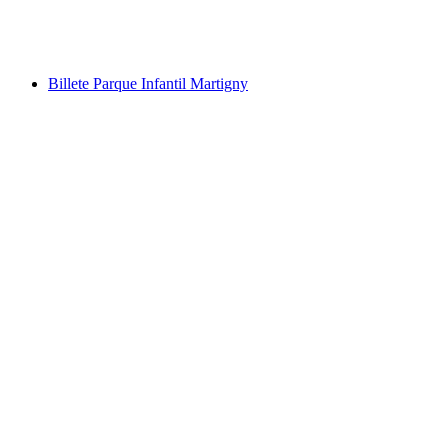
por persona
desde €0
Billete Parque Infantil Martigny