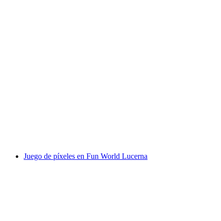
Billete Parque Infantil Martigny
por persona
desde €0
Juego de píxeles en Fun World Lucerna