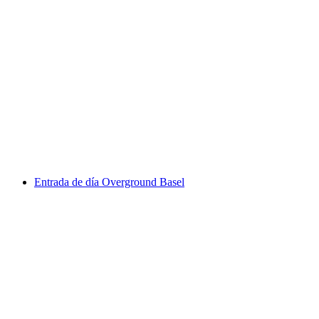
Entrada Bodyboard Xstream Park una hora
por persona
desde €67
Entrada de día Overground Basel