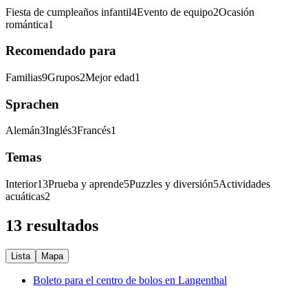
Fiesta de cumpleaños infantil
4
Evento de equipo
2
Ocasión
romántica
1
Recomendado para
Familias
9
Grupos
2
Mejor edad
1
Sprachen
Alemán
3
Inglés
3
Francés
1
Temas
Interior
13
Prueba y aprende
5
Puzzles y diversión
5
Actividades
acuáticas
2
13 resultados
Lista
Mapa
Boleto para el centro de bolos en Langenthal