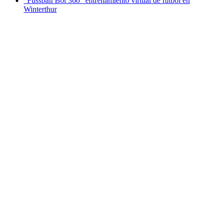
"Fussball Bot 360" entrenamiento virtual de fútbol en
Winterthur