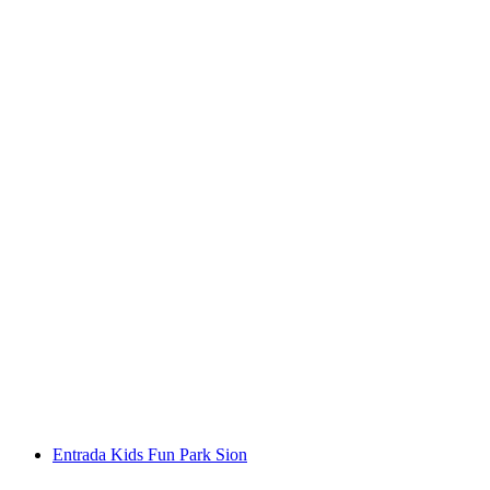
Entrada Parque Trampolín Xstream
por persona
desde €29
Entrada Kids Fun Park Sion