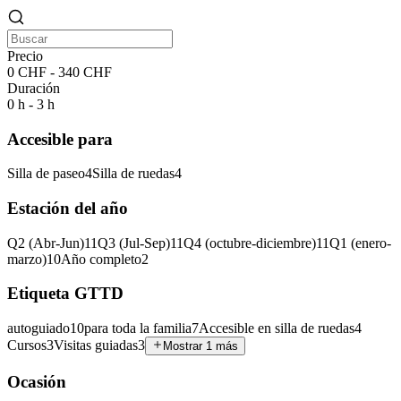
Precio
0 CHF - 340 CHF
Duración
0 h - 3 h
Accesible para
Silla de paseo
4
Silla de ruedas
4
Estación del año
Q2 (Abr-Jun)
11
Q3 (Jul-Sep)
11
Q4 (octubre-diciembre)
11
Q1 (enero-
marzo)
10
Año completo
2
Etiqueta GTTD
autoguiado
10
para toda la familia
7
Accesible en silla de ruedas
4
Cursos
3
Visitas guiadas
3
Mostrar 1 más
Ocasión