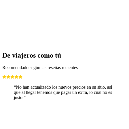
Entrada Kids Fun Park Sion
por persona
desde €0
De viajeros como tú
Recomendado según las reseñas recientes
“No han actualizado los nuevos precios en su sitio, así
que al llegar tenemos que pagar un extra, lo cual no es
justo.”